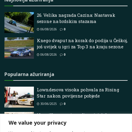
26. Velika nagrada Cazina: Nastavak
sezone na brdskim stazama
06/08/2026
0
Knego dvaput na korak do podija u Češkoj,
još uvijek u igri za Top 3 na kraju sezone
06/08/2026
0
Popularna ažuriranja
Lowndesova visoka pohvala za Rising
Star nakon povijesne pobjede
30/06/2025
0
Neuville se penje na ljestvici dok
Fourmaux napušta Safari Rally Kenije
We value your privacy
21/03/2025
0