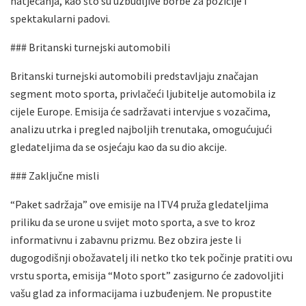
natjecanja, kao što su uzbudljive borbe za pozicije i
spektakularni padovi.
### Britanski turnejski automobili
Britanski turnejski automobili predstavljaju značajan
segment moto sporta, privlačeći ljubitelje automobila iz
cijele Europe. Emisija će sadržavati intervjue s vozačima,
analizu utrka i pregled najboljih trenutaka, omogućujući
gledateljima da se osjećaju kao da su dio akcije.
### Zaključne misli
“Paket sadržaja” ove emisije na ITV4 pruža gledateljima
priliku da se urone u svijet moto sporta, a sve to kroz
informativnu i zabavnu prizmu. Bez obzira jeste li
dugogodišnji obožavatelj ili netko tko tek počinje pratiti ovu
vrstu sporta, emisija “Moto sport” zasigurno će zadovoljiti
vašu glad za informacijama i uzbuđenjem. Ne propustite