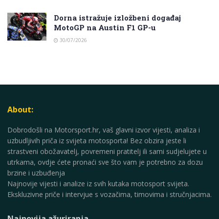
Dorna istražuje izložbeni događaj
MotoGP na Austin F1 GP-u
30/07/2026
About:
Dobrodošli na Motorsport.hr, vaš glavni izvor vijesti, analiza i
uzbudljivih priča iz svijeta motosporta! Bez obzira jeste li
strastveni obožavatelj, povremeni pratitelj ili sami sudjelujete u
utrkama, ovdje ćete pronaći sve što vam je potrebno za dozu
brzine i uzbuđenja
Najnovije vijesti i analize iz svih kutaka motosport svijeta.
Ekskluzivne priče i intervjue s vozačima, timovima i stručnjacima.
Najnovija ažuriranja