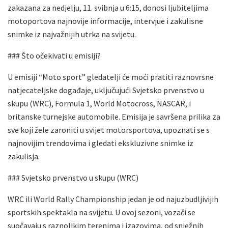
zakazana za nedjelju, 11. svibnja u 6:15, donosi ljubiteljima
motoportova najnovije informacije, intervjue i zakulisne
snimke iz najvažnijih utrka na svijetu.
### Što očekivati u emisiji?
U emisiji “Moto sport” gledatelji će moći pratiti raznovrsne
natjecateljske događaje, uključujući Svjetsko prvenstvo u
skupu (WRC), Formula 1, World Motocross, NASCAR, i
britanske turnejske automobile. Emisija je savršena prilika za
sve koji žele zaroniti u svijet motorsportova, upoznati se s
najnovijim trendovima i gledati ekskluzivne snimke iz
zakulisja.
### Svjetsko prvenstvo u skupu (WRC)
WRC ili World Rally Championship jedan je od najuzbudljivijih
sportskih spektakla na svijetu. U ovoj sezoni, vozači se
suočavaju s raznolikim terenima i izazovima, od snježnih