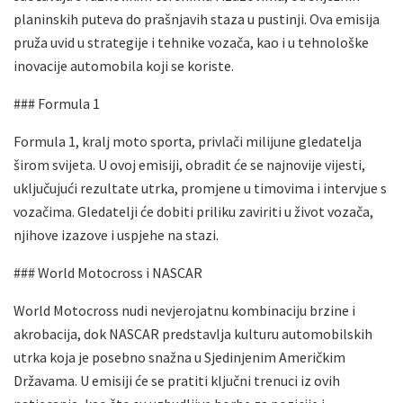
planinskih puteva do prašnjavih staza u pustinji. Ova emisija
pruža uvid u strategije i tehnike vozača, kao i u tehnološke
inovacije automobila koji se koriste.
### Formula 1
Formula 1, kralj moto sporta, privlači milijune gledatelja
širom svijeta. U ovoj emisiji, obradit će se najnovije vijesti,
uključujući rezultate utrka, promjene u timovima i intervjue s
vozačima. Gledatelji će dobiti priliku zaviriti u život vozača,
njihove izazove i uspjehe na stazi.
### World Motocross i NASCAR
World Motocross nudi nevjerojatnu kombinaciju brzine i
akrobacija, dok NASCAR predstavlja kulturu automobilskih
utrka koja je posebno snažna u Sjedinjenim Američkim
Državama. U emisiji će se pratiti ključni trenuci iz ovih