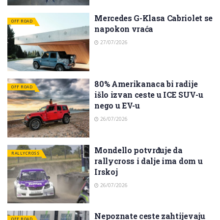
Mercedes G-Klasa Cabriolet se
OFF ROAD
napokon vraća
27/07/2026
80% Amerikanaca bi radije
OFF ROAD
išlo izvan ceste u ICE SUV-u
nego u EV-u
26/07/2026
Mondello potvrđuje da
RALLYCROSS
rallycross i dalje ima dom u
Irskoj
26/07/2026
Nepoznate ceste zahtijevaju
OFF ROAD