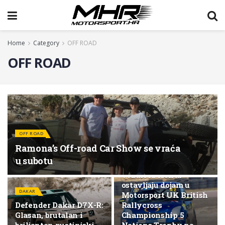
Home
Category
OFF ROAD
OFF ROAD
RALLYCROSS
William Hands iz
OFF ROAD
Bethersdena osvaja
Ramona’s Off-road Car Show se vraća
juniorsku rundu
u subotu
relikrosa, dok drugi
vozači iz Kenta
ostavljaju dojam u
DAKAR
Motorsport UK British
Defender Dakar D7X-R:
Rallycross
Glasan, brutalan i
Championship 5