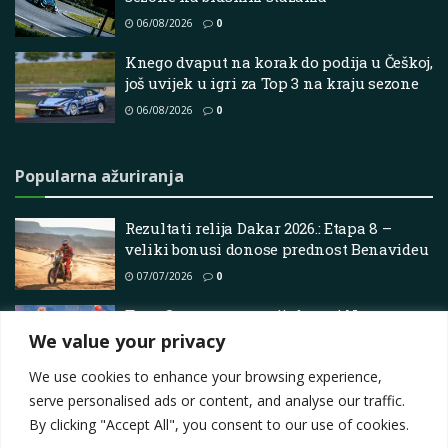
06/08/2026
0
Knego dvaput na korak do podija u Češkoj,
još uvijek u igri za Top 3 na kraju sezone
06/08/2026
0
Popularna ažuriranja
Rezultati relija Dakar 2026.: Etapa 8 –
veliki bonusi donose prednost Benavideu
07/07/2026
0
Tony Stewart neto vrijednost | Neto
vrijednost poznatih ličnosti
We value your privacy
23/04/2025
0
We use cookies to enhance your browsing experience,
serve personalised ads or content, and analyse our traffic.
By clicking "Accept All", you consent to our use of cookies.