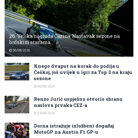
26. Velika nagrada Cazina: Nastavak sezone na
brdskim stazama
06/08/2026
Knego dvaput na korak do podija u
Češkoj, još uvijek u igri za Top 3 na kraju
sezone
06/08/2026
Renzo Jurić uspješno otvorio obranu
naslova prvaka CEZ-a
04/08/2026
Dorna istražuje izložbeni događaj
MotoGP na Austin F1 GP-u