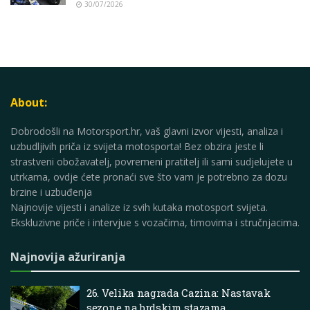
30/07/2026
About:
Dobrodošli na Motorsport.hr, vaš glavni izvor vijesti, analiza i
uzbudljivih priča iz svijeta motosporta! Bez obzira jeste li
strastveni obožavatelj, povremeni pratitelj ili sami sudjelujete u
utrkama, ovdje ćete pronaći sve što vam je potrebno za dozu
brzine i uzbuđenja
Najnovije vijesti i analize iz svih kutaka motosport svijeta.
Ekskluzivne priče i intervjue s vozačima, timovima i stručnjacima.
Najnovija ažuriranja
26. Velika nagrada Cazina: Nastavak
sezone na brdskim stazama