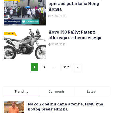
oprez od putnika iz Hong
Konga
26/07/2026
Kove 350 Rally: Patenti
DAKAR
otkrivaju cestovnu verziju
26/07/2026
1
2
…
217
Trending
Comments
Latest
Nakon godinu dana agonije, HMS ima
novog predsjednika