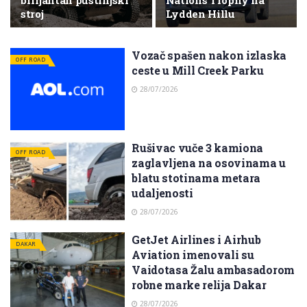
briljantan pustinjski
Nations Trophy na
stroj
Lydden Hillu
Vozač spašen nakon izlaska
OFF ROAD
ceste u Mill Creek Parku
28/07/2026
Rušivac vuče 3 kamiona
OFF ROAD
zaglavljena na osovinama u
blatu stotinama metara
udaljenosti
28/07/2026
GetJet Airlines i Airhub
DAKAR
Aviation imenovali su
Vaidotasa Žalu ambasadorom
robne marke relija Dakar
28/07/2026