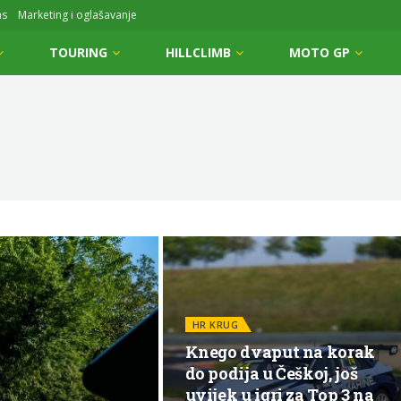
ms
Marketing i oglašavanje
TOURING
HILLCLIMB
MOTO GP
HR KRUG
Knego dvaput na korak
do podija u Češkoj, još
uvijek u igri za Top 3 na