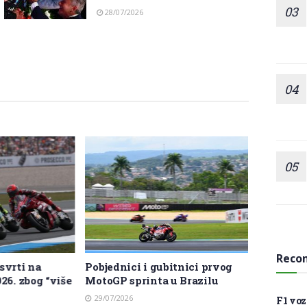
28/07/2026
Reco
svrti na
Pobjednici i gubitnici prvog
Neobičan 
26. zbog “više
MotoGP sprinta u Brazilu
Valentin
ključnu 
29/07/2026
F1 voz