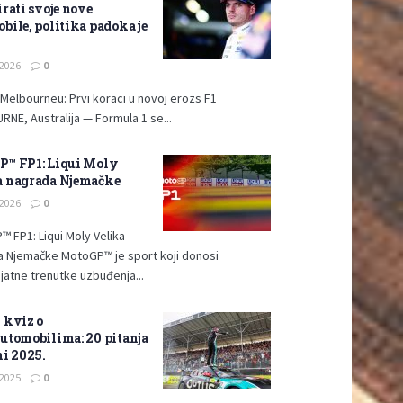
suparnika
28/07/2026
irati svoje nove
bile, politika padoka je
2026
0
 Melbourneu: Prvi koraci u novoj erozs F1
NE, Australija — Formula 1 se...
P™ FP1: Liqui Moly
a nagrada Njemačke
2026
0
 FP1: Liqui Moly Velika
 Njemačke MotoGP™ je sport koji donosi
jatne trenutke uzbuđenja...
 kviz o
utomobilima: 20 pitanja
ni 2025.
2025
0