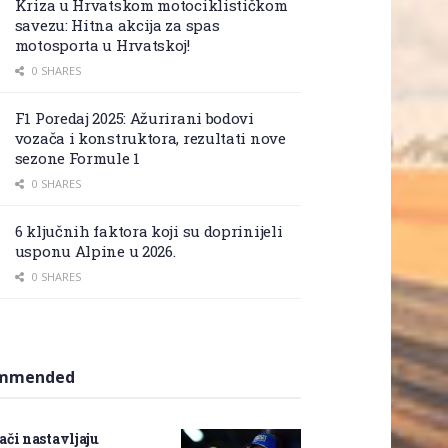
Kriza u Hrvatskom motociklističkom
savezu: Hitna akcija za spas
motosporta u Hrvatskoj!
0 SHARES
F1 Poredaj 2025: Ažurirani bodovi
vozača i konstruktora, rezultati nove
sezone Formule 1
0 SHARES
6 ključnih faktora koji su doprinijeli
usponu Alpine u 2026.
0 SHARES
mmended
fizički detalj koji je
Kvalitete koje Marc Márquez
D
u Rossiju pružio
čine jedinstvenim među
d
prednost protiv
MotoGP vozačima
G
ači nastavljaju