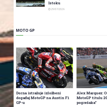
Istoku
29/07/2026
MOTO GP
rquez
Dorna istražuje izložbeni
Alex Marquez: O
događaj MotoGP na Austin F1
MotoGP titulu 20
GP-u
pogrešaka”