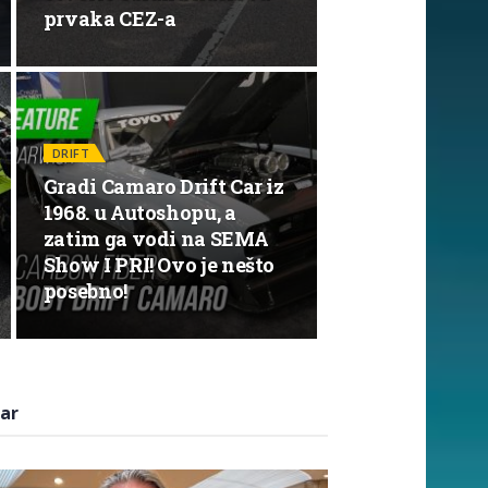
prvaka CEZ-a
DRIFT
Gradi Camaro Drift Car iz
1968. u Autoshopu, a
zatim ga vodi na SEMA
Show I PRI! Ovo je nešto
posebno!
ar