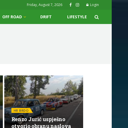
Friday, August 7, 2026
Login
OFF ROAD
DRIFT
LIFESTYLE
HR BRDO
Renzo Jurić uspješno
otvorio obranu naslova