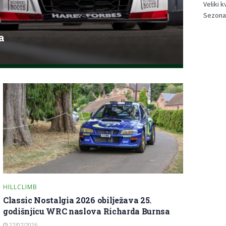
Veliki 
Sezona 
a
HILLCLIMB
Classic Nostalgia 2026 obilježava 25.
godišnjicu WRC naslova Richarda Burnsa
27/07/2026