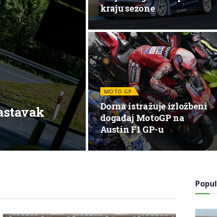
kraju sezone
MOTO GP
Dorna istražuje izložbeni
Nastavak
događaj MotoGP na
Austin F1 GP-u
Popul