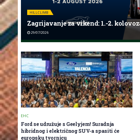
HILLCLIMB
Zagrijavanje za vikend: 1.-2. kolovoz
29/07/2026
EHC
Ford se udružuje s Geelyjem! Suradnja
hibridnog i električnog SUV-a spasiti će
europsku tvornicu