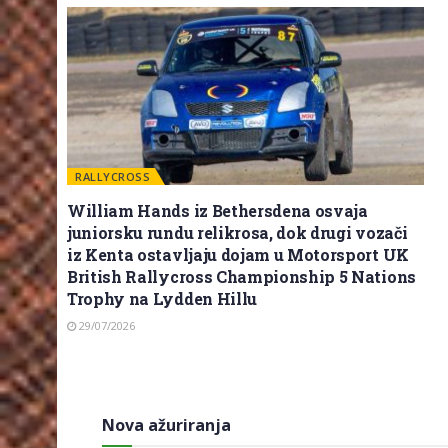
RALLYCROSS
William Hands iz Bethersdena osvaja
juniorsku rundu relikrosa, dok drugi vozači
iz Kenta ostavljaju dojam u Motorsport UK
British Rallycross Championship 5 Nations
Trophy na Lydden Hillu
29/07/2026
Nova ažuriranja