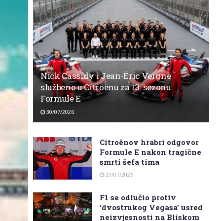
Nick Cassidy i Jean-Éric Vergne
službeno u Citroënu za 13. sezonu
Formule E
30/07/2026
Citroënov hrabri odgovor
Formule E nakon tragične
smrti šefa tima
29/07/2026
F1 se odlučio protiv
‘dvostrukog Vegasa’ usred
neizvjesnosti na Bliskom