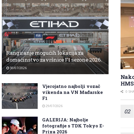
Rangiranje mogućih lokacija za
domaćinstvo završnice F1 sezone 2026.
30/07/2026
Nako
HMS 
Vjerojatno najbolji vozač
0 SH
vikenda na VN Mađarske
F1
29/07/2026
GALERIJA: Najbolje
fotografije s TDK Tokyo E-
Prixa 2026