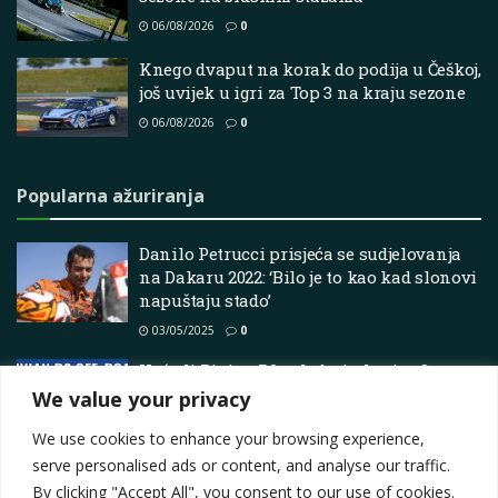
06/08/2026
0
Knego dvaput na korak do podija u Češkoj,
još uvijek u igri za Top 3 na kraju sezone
06/08/2026
0
Popularna ažuriranja
Danilo Petrucci prisjeća se sudjelovanja
na Dakaru 2022: ‘Bilo je to kao kad slonovi
napuštaju stado’
03/05/2025
0
Hoće li Rivian R2 svladati planinu?
Detaljan terenski test
We value your privacy
24/06/2026
0
We use cookies to enhance your browsing experience,
serve personalised ads or content, and analyse our traffic.
By clicking "Accept All", you consent to our use of cookies.