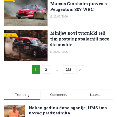
Marcus Grönholm proveo s
Peugeotom 307 WRC
25/07/2026
Minijev novi tvornički reli
VIJESTI
tim postaje popularniji nego
što mislite
25/07/2026
1
2
…
228
Trending
Comments
Latest
Nakon godinu dana agonije, HMS ima
novog predsjednika