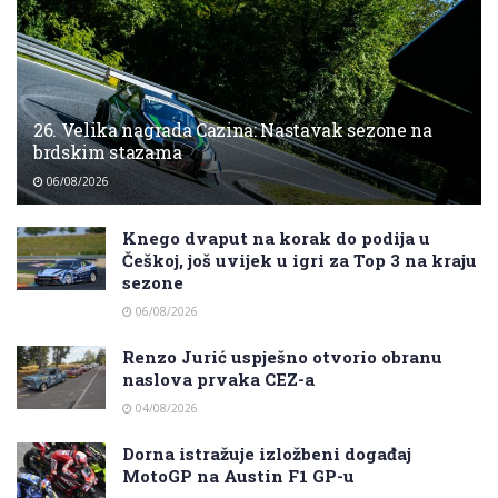
26. Velika nagrada Cazina: Nastavak sezone na
brdskim stazama
06/08/2026
Knego dvaput na korak do podija u
Češkoj, još uvijek u igri za Top 3 na kraju
sezone
06/08/2026
Renzo Jurić uspješno otvorio obranu
naslova prvaka CEZ-a
04/08/2026
Dorna istražuje izložbeni događaj
MotoGP na Austin F1 GP-u