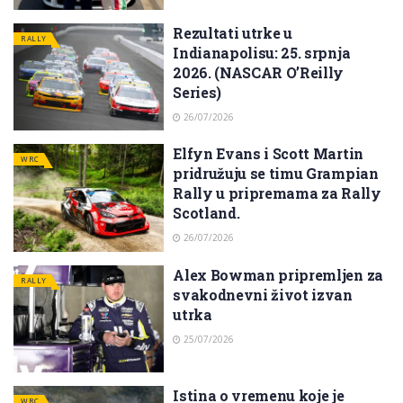
Rezultati utrke u
RALLY
Indianapolisu: 25. srpnja
2026. (NASCAR O’Reilly
Series)
26/07/2026
Elfyn Evans i Scott Martin
WRC
pridružuju se timu Grampian
Rally u pripremama za Rally
Scotland.
26/07/2026
Alex Bowman pripremljen za
RALLY
svakodnevni život izvan
utrka
25/07/2026
Istina o vremenu koje je
WRC