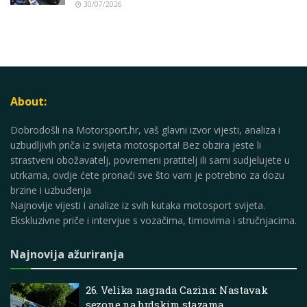
30/07/2026
About:
Dobrodošli na Motorsport.hr, vaš glavni izvor vijesti, analiza i
uzbudljivih priča iz svijeta motosporta! Bez obzira jeste li
strastveni obožavatelj, povremeni pratitelj ili sami sudjelujete u
utrkama, ovdje ćete pronaći sve što vam je potrebno za dozu
brzine i uzbuđenja
Najnovije vijesti i analize iz svih kutaka motosport svijeta.
Ekskluzivne priče i intervjue s vozačima, timovima i stručnjacima.
Najnovija ažuriranja
26. Velika nagrada Cazina: Nastavak
sezone na brdskim stazama