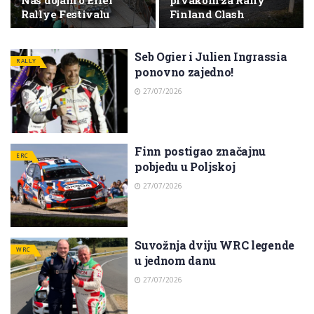
Naš dojam o Eifel
prvakom za Rally
Rallye Festivalu
Finland Clash
Seb Ogier i Julien Ingrassia
RALLY
ponovno zajedno!
27/07/2026
Finn postigao značajnu
ERC
pobjedu u Poljskoj
27/07/2026
Suvožnja dviju WRC legende
WRC
u jednom danu
27/07/2026