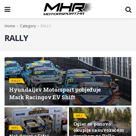
Home
Category
RALLY
RALLY
RALLY
Hyundaijev Motorsport pobjeđuje
Mark Racingov EV Shift
WRC
Ogier se ponovo
WRC
okuplja sa suvozačem