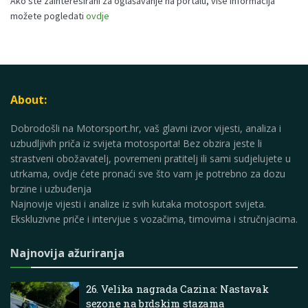
Ako ste zainteresirani za oglašavanje na portalu, više informacija
možete pogledati
ovdje
About:
Dobrodošli na Motorsport.hr, vaš glavni izvor vijesti, analiza i
uzbudljivih priča iz svijeta motosporta! Bez obzira jeste li
strastveni obožavatelj, povremeni pratitelj ili sami sudjelujete u
utrkama, ovdje ćete pronaći sve što vam je potrebno za dozu
brzine i uzbuđenja
Najnovije vijesti i analize iz svih kutaka motosport svijeta.
Ekskluzivne priče i intervjue s vozačima, timovima i stručnjacima.
Najnovija ažuriranja
26. Velika nagrada Cazina: Nastavak
sezone na brdskim stazama