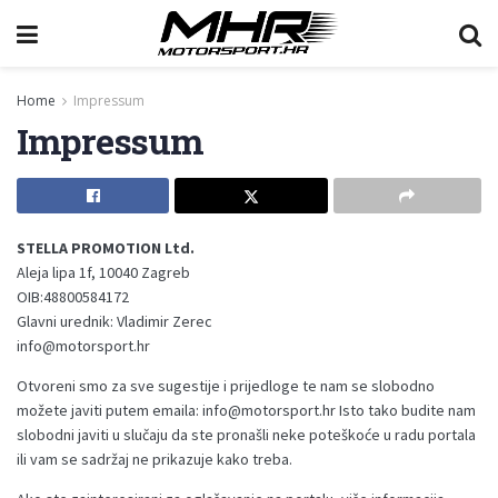
Home
Impressum
Impressum
STELLA PROMOTION Ltd.
Aleja lipa 1f, 10040 Zagreb
OIB:48800584172
Glavni urednik: Vladimir Zerec
info@motorsport.hr
Otvoreni smo za sve sugestije i prijedloge te nam se slobodno
možete javiti putem emaila: info@motorsport.hr Isto tako budite nam
slobodni javiti u slučaju da ste pronašli neke poteškoće u radu portala
ili vam se sadržaj ne prikazuje kako treba.