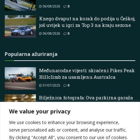
06/08/2026
0
Knego dvaput na korak do podija u Češkoj,
još uvijek u igri za Top 3 na kraju sezone
06/08/2026
0
Popularna ažuriranja
Međunarodne vijesti: skraćeni Pikes Peak
Hillclimb za usamljenu Australca
01/07/2025
0
Bilježnica fotografa: Ova parkirna garaža
u Virginiji postala je najbolja
We value your privacy
biciklistička trkaća staza u zemlji!
10/03/2026
0
We use cookies to enhance your browsing experience,
serve personalised ads or content, and analyse our traffic.
By clicking "Accept All", you consent to our use of cookies.