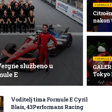
FORMULA E
Citroë
nakon t
FORMULA E
Vergne službeno u
GALERIJ
mule E
Tokyo 
Voditelj tima Formule E Cyril
Blais, 43Performans Racing