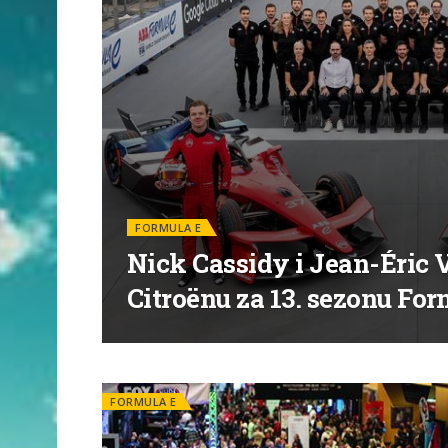
FORMULA E
Nick Cassidy i Jean-Éric 
Citroënu za 13. sezonu For
FORMULA E