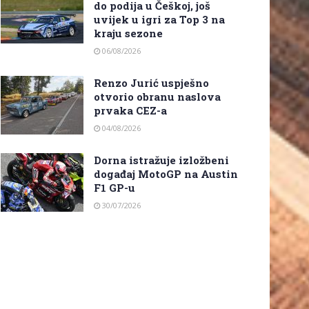
do podija u Češkoj, još
uvijek u igri za Top 3 na
kraju sezone
06/08/2026
Renzo Jurić uspješno
otvorio obranu naslova
prvaka CEZ-a
04/08/2026
Dorna istražuje izložbeni
događaj MotoGP na Austin
F1 GP-u
30/07/2026