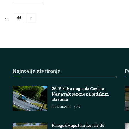
…
66
Najnovija ažuriranja
P
26. Velika nagrada Cazina:
Nastavak sezone na brdskim
stazama
06/08/2026
0
Knego dvaput na korak do