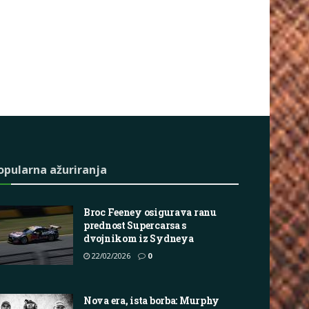
opularna ažuriranja
Broc Feeney osigurava ranu
prednost Supercarsa s
dvojnikom iz Sydneya
22/02/2026
0
Nova era, ista borba: Murphy