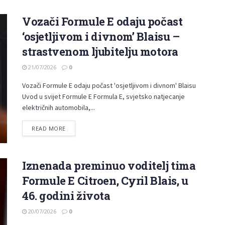
Vozači Formule E odaju počast
‘osjetljivom i divnom’ Blaisu –
strastvenom ljubitelju motora
21/07/2026
0
Vozači Formule E odaju počast 'osjetljivom i divnom' Blaisu
Uvod u svijet Formule E Formula E, svjetsko natjecanje
električnih automobila,...
READ MORE
Iznenada preminuo voditelj tima
Formule E Citroen, Cyril Blais, u
46. godini života
20/07/2026
0