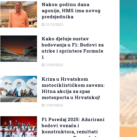
Nakon godinu dana
agonije, HMS ima novog
predsjednika
21/12/2025
Kako djeluje sustav
bodovanja u F1: Bodovi za
utrke i sprintere Formule
1
21/03/2025
Kriza u Hrvatskom
motociklističkom savezu:
Hitna akcija za spas
motosporta u Hrvatskoj!
27/07/2025
F1 Poredaj 2025: Ažurirani
bodovi vozača i
konstruktora, rezultati