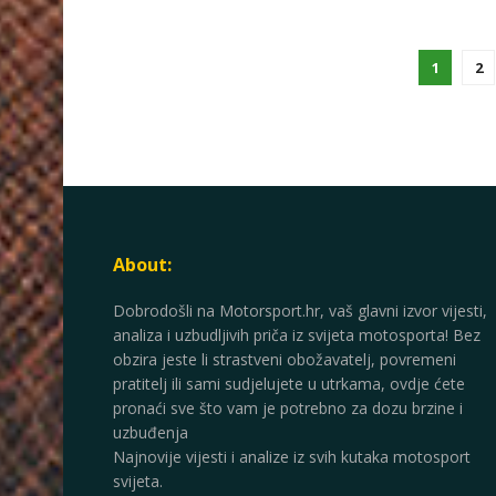
1
2
About:
Dobrodošli na Motorsport.hr, vaš glavni izvor vijesti,
analiza i uzbudljivih priča iz svijeta motosporta! Bez
obzira jeste li strastveni obožavatelj, povremeni
pratitelj ili sami sudjelujete u utrkama, ovdje ćete
pronaći sve što vam je potrebno za dozu brzine i
uzbuđenja
Najnovije vijesti i analize iz svih kutaka motosport
svijeta.