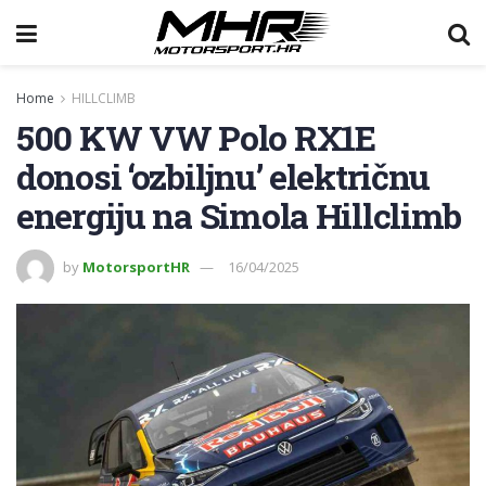
Home
HILLCLIMB
500 KW VW Polo RX1E
donosi ‘ozbiljnu’ električnu
energiju na Simola Hillclimb
by
MotorsportHR
16/04/2025