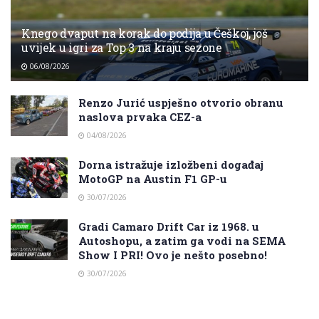
Knego dvaput na korak do podija u Češkoj, još
uvijek u igri za Top 3 na kraju sezone
06/08/2026
Renzo Jurić uspješno otvorio obranu
naslova prvaka CEZ-a
04/08/2026
Dorna istražuje izložbeni događaj
MotoGP na Austin F1 GP-u
30/07/2026
Gradi Camaro Drift Car iz 1968. u
Autoshopu, a zatim ga vodi na SEMA
Show I PRI! Ovo je nešto posebno!
30/07/2026