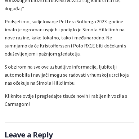
Volkswagen uložio da dovedu vozača tog kalibra na naš
događaj.”
Podsjetimo, sudjelovanje Pettera Solberga 2023. godine
imalo je ogroman uspjeh i podiglo je Simola Hillclimb na
nove razine, kako lokalno, tako i međunarodno. Ne
sumnjamo da će Kristofferssen i Polo RX1E biti dočekani s
oduševljenjem i pažnjom gledatelja.
S obzirom na sve ove uzbudljive informacije, ljubitelji
automobila i navijači mogu se radovati vrhunskoj utrci koja
nas očekuje na Simola Hillclimbu.
Kliknite ovdje i pregledajte tisuće novih i rabljenih vozila s
Carmagom!
Leave a Reply