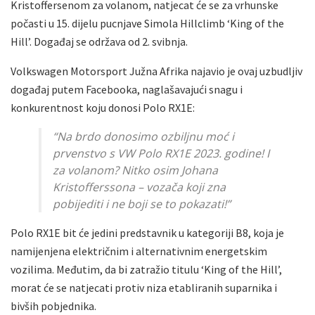
Kristoffersenom za volanom, natjecat će se za vrhunske
počasti u 15. dijelu pucnjave Simola Hillclimb ‘King of the
Hill’. Događaj se održava od 2. svibnja.
Volkswagen Motorsport Južna Afrika najavio je ovaj uzbudljiv
događaj putem Facebooka, naglašavajući snagu i
konkurentnost koju donosi Polo RX1E:
“Na brdo donosimo ozbiljnu moć i
prvenstvo s VW Polo RX1E 2023. godine! I
za volanom? Nitko osim Johana
Kristofferssona – vozača koji zna
pobijediti i ne boji se to pokazati!”
Polo RX1E bit će jedini predstavnik u kategoriji B8, koja je
namijenjena električnim i alternativnim energetskim
vozilima. Međutim, da bi zatražio titulu ‘King of the Hill’,
morat će se natjecati protiv niza etabliranih suparnika i
bivših pobjednika.