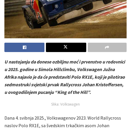
U nastojanju da donese ozbiljnu moć i prvenstvo u rodovnici
u 2025. godine u Simola Hillclimbu, Volkswagen Južna
Afrika najavio je da će predstaviti Polo RX1E, koji je pilotirao
sedmostruki svjetski prvak Rallycross Johan Kristoffersen,
u ovogodišnjem pucanju “King of the Hill”.
Slika: Volkswagen
Dana 4. svibnja 2025., Volkswagenov 2023. World Rallycross
naslov Polo RX1E, sa švedskim trkačkim asom Johan