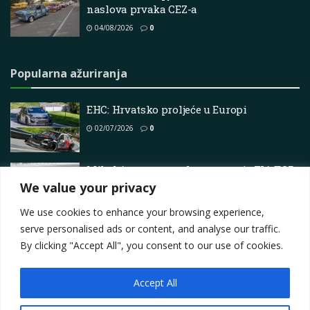
naslova prvaka CEZ-a
04/08/2026
0
Popularna ažuriranja
EHC: Hrvatsko proljeće u Europi
02/07/2026
0
Mikel Azcona na vrhu otvaranja FIA TCR
Svjetskog prvenstva u Valenciji
We value your privacy
14/06/2025
0
We use cookies to enhance your browsing experience,
serve personalised ads or content, and analyse our traffic.
By clicking "Accept All", you consent to our use of cookies.
Accept All
Impressum
About
Contact
Join Us
Privacy Policy
Terms
Marketing i oglašavanje