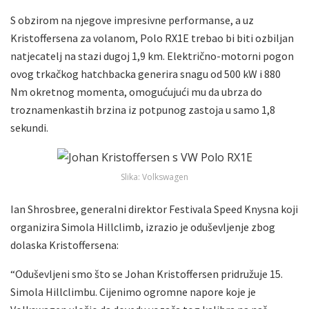
S obzirom na njegove impresivne performanse, a uz
Kristoffersena za volanom, Polo RX1E trebao bi biti ozbiljan
natjecatelj na stazi dugoj 1,9 km. Električno-motorni pogon
ovog trkačkog hatchbacka generira snagu od 500 kW i 880
Nm okretnog momenta, omogućujući mu da ubrza do
troznamenkastih brzina iz potpunog zastoja u samo 1,8
sekundi.
Slika: Volkswagen
Ian Shrosbree, generalni direktor Festivala Speed ​​Knysna koji
organizira Simola Hillclimb, izrazio je oduševljenje zbog
dolaska Kristoffersena:
“Oduševljeni smo što se Johan Kristoffersen pridružuje 15.
Simola Hillclimbu. Cijenimo ogromne napore koje je