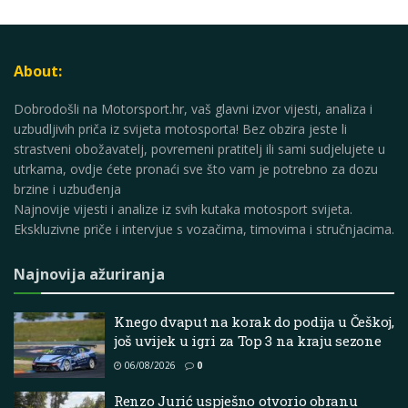
About:
Dobrodošli na Motorsport.hr, vaš glavni izvor vijesti, analiza i
uzbudljivih priča iz svijeta motosporta! Bez obzira jeste li
strastveni obožavatelj, povremeni pratitelj ili sami sudjelujete u
utrkama, ovdje ćete pronaći sve što vam je potrebno za dozu
brzine i uzbuđenja
Najnovije vijesti i analize iz svih kutaka motosport svijeta.
Ekskluzivne priče i intervjue s vozačima, timovima i stručnjacima.
Najnovija ažuriranja
Knego dvaput na korak do podija u Češkoj,
još uvijek u igri za Top 3 na kraju sezone
06/08/2026
0
Renzo Jurić uspješno otvorio obranu