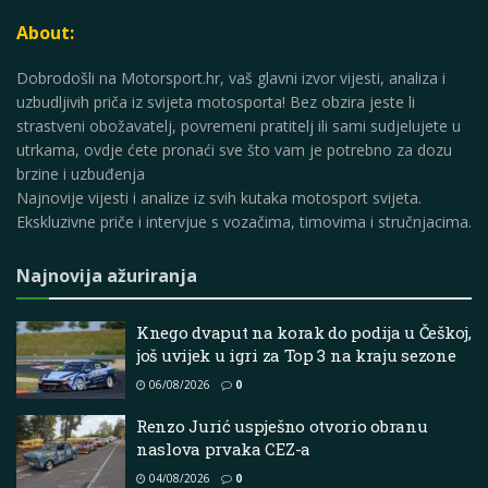
About:
Dobrodošli na Motorsport.hr, vaš glavni izvor vijesti, analiza i
uzbudljivih priča iz svijeta motosporta! Bez obzira jeste li
strastveni obožavatelj, povremeni pratitelj ili sami sudjelujete u
utrkama, ovdje ćete pronaći sve što vam je potrebno za dozu
brzine i uzbuđenja
Najnovije vijesti i analize iz svih kutaka motosport svijeta.
Ekskluzivne priče i intervjue s vozačima, timovima i stručnjacima.
Najnovija ažuriranja
Knego dvaput na korak do podija u Češkoj,
još uvijek u igri za Top 3 na kraju sezone
06/08/2026
0
Renzo Jurić uspješno otvorio obranu
naslova prvaka CEZ-a
04/08/2026
0