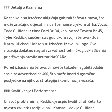
### Detalji o Kaznama
Kazne koje su izrečene uključuju gubitak šefova timova, što
može značajno utjecati na performanse tijekom utrka. Vozač
Todd Gilliland iz tima Ford Br. 34, kao i vozač Toyota Br. 45,
Tyler Reddick, suočeni su s gubitkom svojih šefova – Joe
Marra i Michael Hobson su izbačeni iz svojih uloga. Ova
situacija dodatno naglašava važnost tehničkog usklađivanja i
pridržavanja pravila unutar NASCARa.
Pored izbacivanja šefova, timovi će također izgubiti odabir
stala za Adventhealth 400, što može imati dugoročne
posljedice na njihovu strategiju i kombinacije vozača.
### Kvalifikacije i Performanse
Unatoč problemima, Reddick je uspio kvalificirati četvrto
mjesto za utrku serije kupa u Kansasu, dok je Gilliland