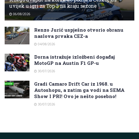
uvijek u igri za Top 3 na kraju sezone
06/08/2026
Renzo Jurić uspješno otvorio obranu
naslova prvaka CEZ-a
04/08/2026
Dorna istražuje izložbeni događaj
MotoGP na Austin F1 GP-u
30/07/2026
Gradi Camaro Drift Car iz 1968. u
Autoshopu, a zatim ga vodi na SEMA
Show I PRI! Ovo je nešto posebno!
30/07/2026