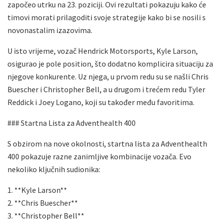
započeo utrku na 23. poziciji. Ovi rezultati pokazuju kako će
timovi morati prilagoditi svoje strategije kako bi se nosili s
novonastalim izazovima.
U isto vrijeme, vozač Hendrick Motorsports, Kyle Larson,
osigurao je pole position, što dodatno komplicira situaciju za
njegove konkurente. Uz njega, u prvom redu su se našli Chris
Buescher i Christopher Bell, a u drugom i trećem redu Tyler
Reddick i Joey Logano, koji su također među favoritima.
### Startna Lista za Adventhealth 400
S obzirom na nove okolnosti, startna lista za Adventhealth
400 pokazuje razne zanimljive kombinacije vozača. Evo
nekoliko ključnih sudionika:
1. **Kyle Larson**
2. **Chris Buescher**
3. **Christopher Bell**