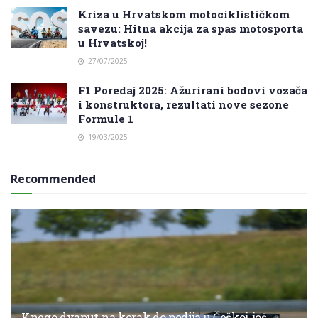
Kriza u Hrvatskom motociklističkom
savezu: Hitna akcija za spas motosporta
u Hrvatskoj!
27/07/2025
F1 Poredaj 2025: Ažurirani bodovi vozača
i konstruktora, rezultati nove sezone
Formule 1
19/03/2025
Recommended
Knego dvaput na korak do podija u Češkoj, još