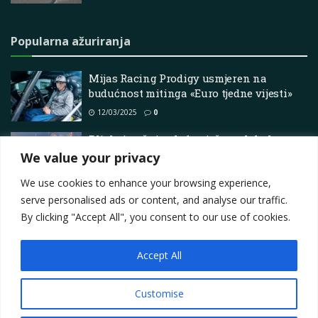
Popularna ažuriranja
Mijas Racing Prodigy usmjeren na
budućnost mitinga «Euro tjedne vijesti»
12/03/2025
0
Bliskoistočni sukob utječe na lokalnu
drag racing scenu
We value your privacy
24/03/2026
0
We use cookies to enhance your browsing experience,
serve personalised ads or content, and analyse our traffic.
By clicking "Accept All", you consent to our use of cookies.
Accept All
Impressum
About
Contact
Join Us
Privacy Policy
Terms
Marketing i oglašavanje
Customise