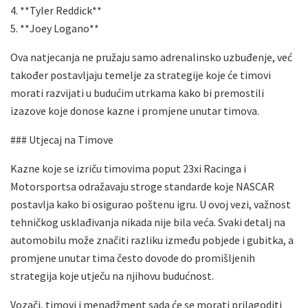
4. **Tyler Reddick**
5. **Joey Logano**
Ova natjecanja ne pružaju samo adrenalinsko uzbuđenje, već
također postavljaju temelje za strategije koje će timovi
morati razvijati u budućim utrkama kako bi premostili
izazove koje donose kazne i promjene unutar timova.
### Utjecaj na Timove
Kazne koje se izriču timovima poput 23xi Racinga i
Motorsportsa odražavaju stroge standarde koje NASCAR
postavlja kako bi osigurao poštenu igru. U ovoj vezi, važnost
tehničkog usklađivanja nikada nije bila veća. Svaki detalj na
automobilu može značiti razliku između pobjede i gubitka, a
promjene unutar tima često dovode do promišljenih
strategija koje utječu na njihovu budućnost.
Vozači, timovi i menadžment sada će se morati prilagoditi