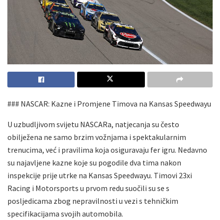
### NASCAR: Kazne i Promjene Timova na Kansas Speedwayu
U uzbudljivom svijetu NASCARa, natjecanja su često
obilježena ne samo brzim vožnjama i spektakularnim
trenucima, već i pravilima koja osiguravaju fer igru. Nedavno
su najavljene kazne koje su pogodile dva tima nakon
inspekcije prije utrke na Kansas Speedwayu. Timovi 23xi
Racing i Motorsports u prvom redu suočili su se s
posljedicama zbog nepravilnosti u vezi s tehničkim
specifikacijama svojih automobila.