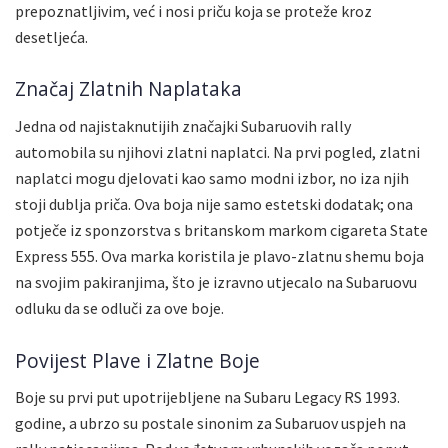
prepoznatljivim, već i nosi priču koja se proteže kroz
desetljeća.
Značaj Zlatnih Naplataka
Jedna od najistaknutijih značajki Subaruovih rally
automobila su njihovi zlatni naplatci. Na prvi pogled, zlatni
naplatci mogu djelovati kao samo modni izbor, no iza njih
stoji dublja priča. Ova boja nije samo estetski dodatak; ona
potječe iz sponzorstva s britanskom markom cigareta State
Express 555. Ova marka koristila je plavo-zlatnu shemu boja
na svojim pakiranjima, što je izravno utjecalo na Subaruovu
odluku da se odluči za ove boje.
Povijest Plave i Zlatne Boje
Boje su prvi put upotrijebljene na Subaru Legacy RS 1993.
godine, a ubrzo su postale sinonim za Subaruov uspjeh na