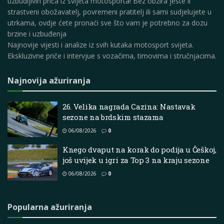
uzbudljivih priča iz svijeta motosporta! Bez obzira jeste li
strastveni obožavatelj, povremeni pratitelj ili sami sudjelujete u
utrkama, ovdje ćete pronaći sve što vam je potrebno za dozu
brzine i uzbuđenja
Najnovije vijesti i analize iz svih kutaka motosport svijeta.
Ekskluzivne priče i intervjue s vozačima, timovima i stručnjacima.
Najnovija ažuriranja
26. Velika nagrada Cazina: Nastavak
sezone na brdskim stazama
06/08/2026
0
Knego dvaput na korak do podija u Češkoj,
još uvijek u igri za Top 3 na kraju sezone
06/08/2026
0
Popularna ažuriranja