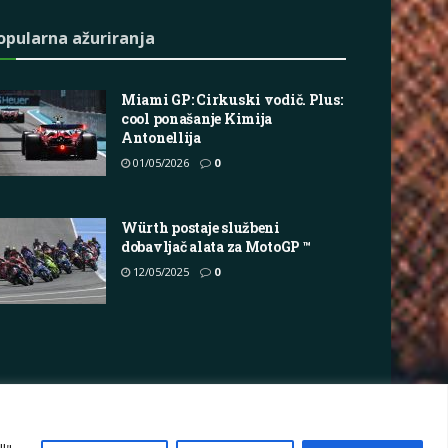
opularna ažuriranja
Miami GP: Cirkuski vodič. Plus:
cool ponašanje Kimija
Antonellija
01/05/2026
0
Würth postaje službeni
dobavljač alata za MotoGP ™
12/05/2025
0
vacy Policy
Terms
Marketing i oglašavanje