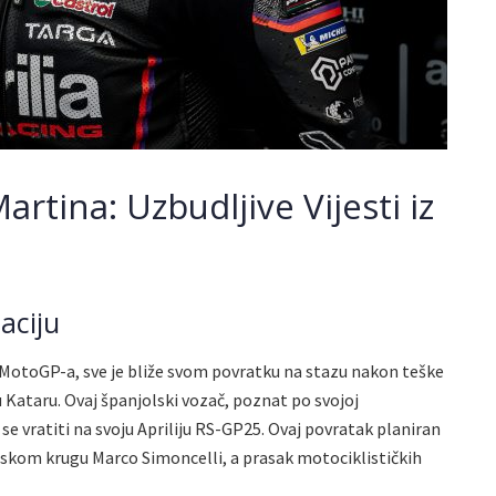
rtina: Uzbudljive Vijesti iz
aciju
k MotoGP-a, sve je bliže svom povratku na stazu nakon teške
u Kataru. Ovaj španjolski vozač, poznat po svojoj
e se vratiti na svoju Apriliju RS-GP25. Ovaj povratak planiran
jetskom krugu Marco Simoncelli, a prasak motociklističkih