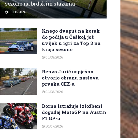
sezone na brdskim stazama
06/08/2026
Knego dvaput na korak
do podija u Češkoj, još
uvijek u igri za Top 3 na
kraju sezone
06/08/2026
Renzo Jurić uspješno
otvorio obranu naslova
prvaka CEZ-a
04/08/2026
Dorna istražuje izložbeni
događaj MotoGP na Austin
F1 GP-u
30/07/2026