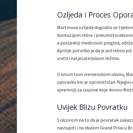
Ozljeda i Proces Opor
Martinova ozljeda dogodila se tijekom t
kontuzijom rebra i pneumotoraksom. O
a posljednji medicinski pregled, održa
Aprilije potvrdio je da je potrebno j
vratiti natjecateljskom režimu.
U istom tom vremenskom okviru, Martin
oporavku bio je optimističan. Njegov cil
spremniji za izazove koje donosi Mot
Uvijek Blizu Povratku
S obzirom na to da je povratak zakaza
nastupiti i na idućem Grand Prixu u Br