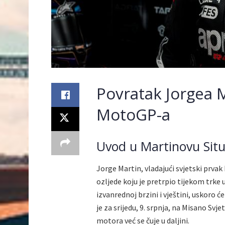
Povratak Jorgea Ma
MotoGP-a
Uvod u Martinovu Situ
Jorge Martin, vladajući svjetski prva
ozljede koju je pretrpio tijekom trke 
izvanrednoj brzini i vještini, uskoro ć
je za srijedu, 9. srpnja, na Misano Sv
motora već se čuje u daljini.