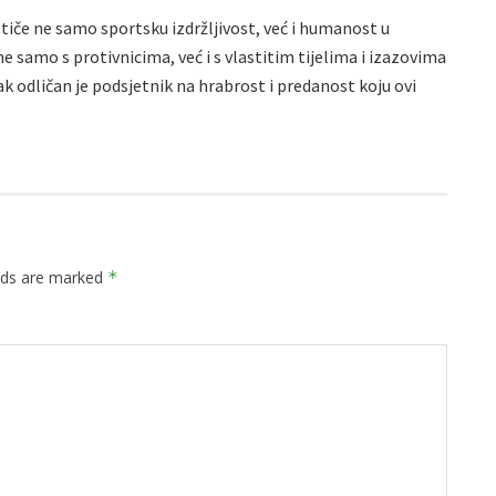
iče ne samo sportsku izdržljivost, već i humanost u
e samo s protivnicima, već i s vlastitim tijelima i izazovima
k odličan je podsjetnik na hrabrost i predanost koju ovi
elds are marked
*