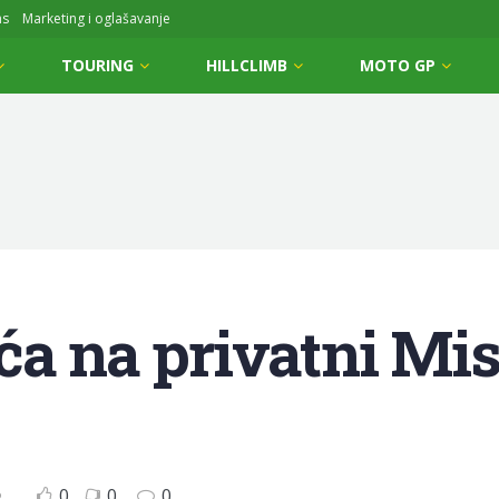
ms
Marketing i oglašavanje
TOURING
HILLCLIMB
MOTO GP
ća na privatni Mis
0
0
0
P