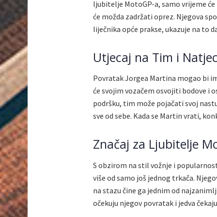
ljubitelje MotoGP-a, samo vrijeme će 
će možda zadržati oprez. Njegova sp
liječnika opće prakse, ukazuje na to d
Utjecaj na Tim i Natjec
Povratak Jorgea Martina mogao bi imat
će svojim vozačem osvojiti bodove i o
podršku, tim može pojačati svoj nastup
sve od sebe. Kada se Martin vrati, konk
Značaj za Ljubitelje 
S obzirom na stil vožnje i popularnos
više od samo još jednog trkača. Njego
na stazu čine ga jednim od najzanimlj
očekuju njegov povratak i jedva čekaju