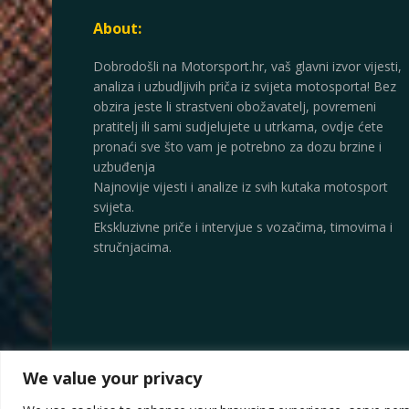
About:
Dobrodošli na Motorsport.hr, vaš glavni izvor vijesti,
analiza i uzbudljivih priča iz svijeta motosporta! Bez
obzira jeste li strastveni obožavatelj, povremeni
pratitelj ili sami sudjelujete u utrkama, ovdje ćete
pronaći sve što vam je potrebno za dozu brzine i
uzbuđenja
Najnovije vijesti i analize iz svih kutaka motosport
svijeta.
Ekskluzivne priče i intervjue s vozačima, timovima i
stručnjacima.
We value your privacy
© 2025
Motorsport.hr