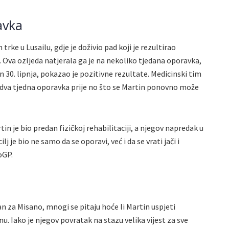
avka
rke u Lusailu, gdje je doživio pad koji je rezultirao
va ozljeda natjerala ga je na nekoliko tjedana oporavka,
n 30. lipnja, pokazao je pozitivne rezultate. Medicinski tim
oš dva tjedna oporavka prije no što se Martin ponovno može
 je bio predan fizičkoj rehabilitaciji, a njegov napredak u
j je bio ne samo da se oporavi, već i da se vrati jači i
oGP.
n za Misano, mnogi se pitaju hoće li Martin uspjeti
nu. Iako je njegov povratak na stazu velika vijest za sve