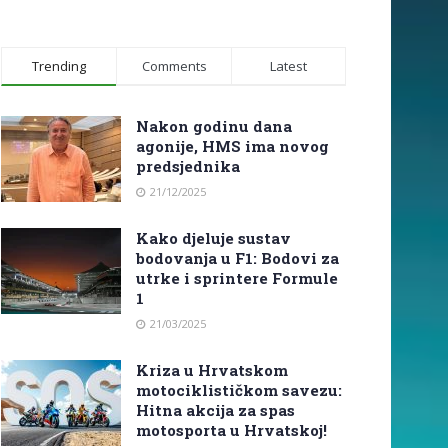
Trending
Comments
Latest
Nakon godinu dana
agonije, HMS ima novog
predsjednika
21/12/2025
Kako djeluje sustav
bodovanja u F1: Bodovi za
utrke i sprintere Formule
1
21/03/2025
Kriza u Hrvatskom
motociklističkom savezu:
Hitna akcija za spas
motosporta u Hrvatskoj!