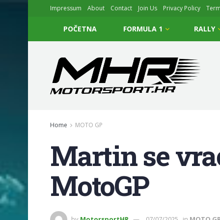
Impressum
About
Contact
Join Us
Privacy Policy
Ter
POČETNA
FORMULA 1
RALLY
Home
MOTO GP
Martin se vra
MotoGP
by
MotorsportHR
07/07/2025
in
MOTO G