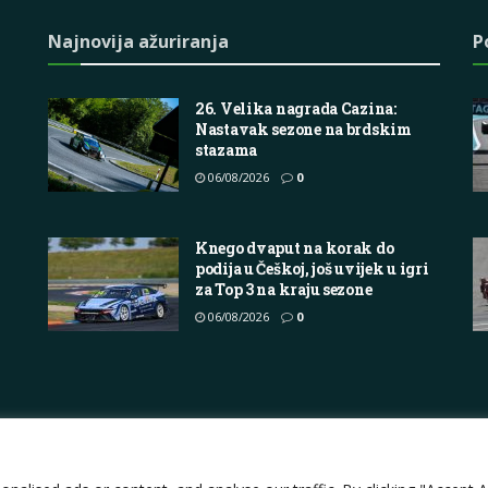
Najnovija ažuriranja
P
26. Velika nagrada Cazina:
Nastavak sezone na brdskim
stazama
06/08/2026
0
Knego dvaput na korak do
podija u Češkoj, još uvijek u igri
za Top 3 na kraju sezone
06/08/2026
0
Impressum
About
Contact
Join Us
Pri