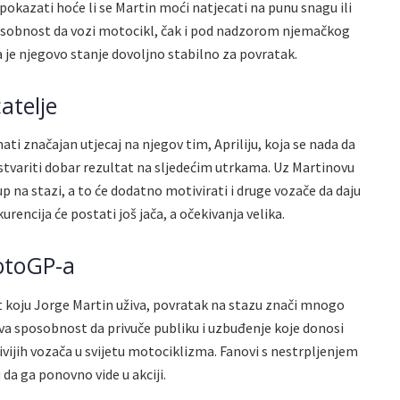
pokazati hoće li se Martin moći natjecati na punu snagu ili
osobnost da vozi motocikl, čak i pod nadzorom njemačkog
a je njegovo stanje dovoljno stabilno za povratak.
atelje
i značajan utjecaj na njegov tim, Apriliju, koja se nada da
stvariti dobar rezultat na sljedećim utrkama. Uz Martinovu
 na stazi, a to će dodatno motivirati i druge vozače da daju
urencija će postati još jača, a očekivanja velika.
MotoGP-a
t koju Jorge Martin uživa, povratak na stazu znači mnogo
va sposobnost da privuče publiku i uzbuđenje koje donosi
ivijih vozača u svijetu motociklizma. Fanovi s nestrpljenjem
 da ga ponovno vide u akciji.