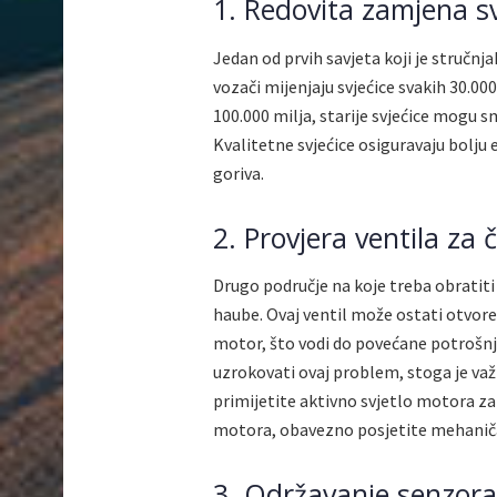
1. Redovita zamjena sv
Jedan od prvih savjeta koji je stručnja
vozači mijenjaju svjećice svakih 30.000
100.000 milja, starije svjećice mogu 
Kvalitetne svjećice osiguravaju bolju 
goriva.
2. Provjera ventila za 
Drugo područje na koje treba obratiti
haube. Ovaj ventil može ostati otvore
motor, što vodi do povećane potrošn
uzrokovati ovaj problem, stoga je važ
primijetite aktivno svjetlo motora z
motora, obavezno posjetite mehaničar
3. Održavanje senzora