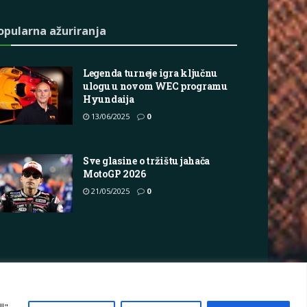
opularna ažuriranja
Legenda turneje igra ključnu
ulogu u novom WEC programu
Hyundaija
13/06/2025
0
Sve glasine o tržištu jahača
MotoGP 2026
21/05/2025
0
vacy Policy
Terms
Marketing i oglašavanje