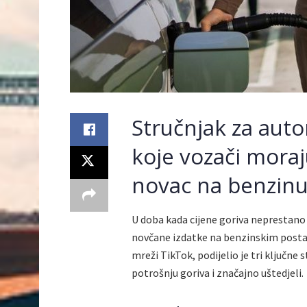
Stručnjak za autom
koje vozači moraju
novac na benzin
U doba kada cijene goriva neprestano 
novčane izdatke na benzinskim posta
mreži TikTok, podijelio je tri ključne s
potrošnju goriva i značajno uštedjeli.