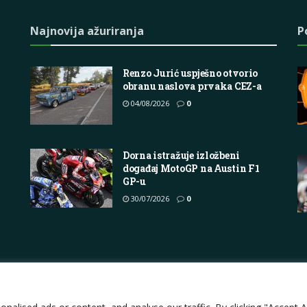
Najnovija ažuriranja
P
Renzo Jurić uspješno otvorio
obranu naslova prvaka CEZ-a
04/08/2026
0
Dorna istražuje izložbeni
događaj MotoGP na Austin F1
GP-u
30/07/2026
0
Impressum
About
Contact
Join Us
Pri