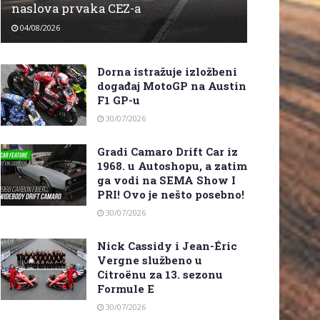
naslova prvaka CEZ-a
04/08/2026
Dorna istražuje izložbeni
događaj MotoGP na Austin
F1 GP-u
30/07/2026
Gradi Camaro Drift Car iz
1968. u Autoshopu, a zatim
ga vodi na SEMA Show I
PRI! Ovo je nešto posebno!
30/07/2026
Nick Cassidy i Jean-Éric
Vergne službeno u
Citroënu za 13. sezonu
Formule E
30/07/2026