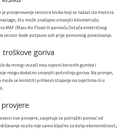
 je provjeravanje senzora kisika koji se nalazi iza motora.
 naslage, što može značajno smanjiti kilometražu.
ora MAF (Mass Air Flow) ili pomoću čistača električnog
 da senzor bude potpuno suh prije ponovnog povezivanja.
 troškove goriva
iče da mnogi vozači nisu svjesni korisnih gumba i
koje mogu dodatno smanjiti potrošnju goriva. Na primjer,
že se koristiti prilikom stajanja na svjetlima ili u
o.
 provjere
rovesti ove provjere, savjetuje se potražiti pomoć od
održavanje vozila nije samo ključno za bolju ekonomičnost,