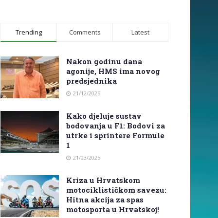
Trending
Comments
Latest
Nakon godinu dana
agonije, HMS ima novog
predsjednika
21/12/2025
Kako djeluje sustav
bodovanja u F1: Bodovi za
utrke i sprintere Formule
1
21/03/2025
Kriza u Hrvatskom
motociklističkom savezu:
Hitna akcija za spas
motosporta u Hrvatskoj!