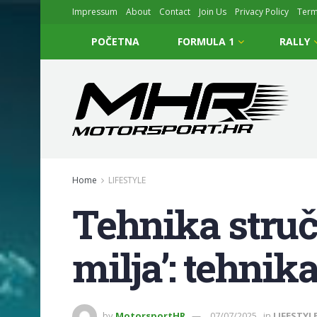
Impressum
About
Contact
Join Us
Privacy Policy
Ter
POČETNA
FORMULA 1
RALLY
Home
LIFESTYLE
Tehnika struč
milja’: tehni
by
MotorsportHR
07/07/2025
in
LIFESTYL