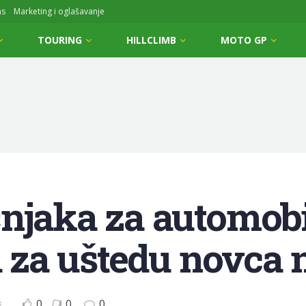
ms
Marketing i oglašavanje
TOURING
HILLCLIMB
MOTO GP
njaka za automobi
ka za uštedu novca
0
0
0
E