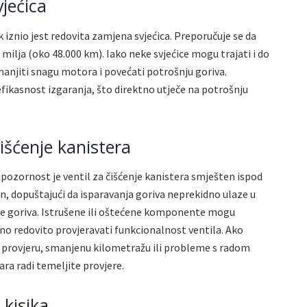
jećica
k iznio jest redovita zamjena svjećica. Preporučuje se da
 milja (oko 48.000 km). Iako neke svjećice mogu trajati i do
smanjiti snagu motora i povećati potrošnju goriva.
efikasnost izgaranja, što direktno utječe na potrošnju
čišćenje kanistera
 pozornost je ventil za čišćenje kanistera smješten ispod
n, dopuštajući da isparavanja goriva neprekidno ulaze u
je goriva. Istrušene ili oštećene komponente mogu
no redovito provjeravati funkcionalnost ventila. Ako
a provjeru, smanjenu kilometražu ili probleme s radom
a radi temeljite provjere.
 kisika