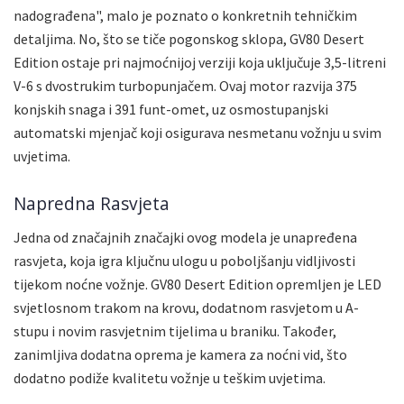
nadograđena", malo je poznato o konkretnih tehničkim
detaljima. No, što se tiče pogonskog sklopa, GV80 Desert
Edition ostaje pri najmoćnijoj verziji koja uključuje 3,5-litreni
V-6 s dvostrukim turbopunjačem. Ovaj motor razvija 375
konjskih snaga i 391 funt-omet, uz osmostupanjski
automatski mjenjač koji osigurava nesmetanu vožnju u svim
uvjetima.
Napredna Rasvjeta
Jedna od značajnih značajki ovog modela je unapređena
rasvjeta, koja igra ključnu ulogu u poboljšanju vidljivosti
tijekom noćne vožnje. GV80 Desert Edition opremljen je LED
svjetlosnom trakom na krovu, dodatnom rasvjetom u A-
stupu i novim rasvjetnim tijelima u braniku. Također,
zanimljiva dodatna oprema je kamera za noćni vid, što
dodatno podiže kvalitetu vožnje u teškim uvjetima.