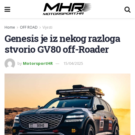
Home
OFF ROAD
Vijesti
Genesis je iz nekog razloga
stvorio GV80 off-Roader
by
MotorsportHR
15/04/2025