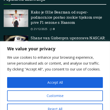
Kako je Ollie Bearman od super-
podmornice postao rookie tijekom svoje
prve F1 sezone s Haasom
21/12/2025
0
Shane van Gisbergen upozorava NASCAR:
Invazija superautomobila u još jedan
We value your privacy
zvono
25/05/2025
0
We use cookies to enhance your browsing experience,
serve personalised ads or content, and analyse our traffic.
By clicking "Accept All", you consent to our use of cookies.
Accept All
Impressum
About
Contact
Join Us
Privacy Policy
Terms
Marketing i oglašavanje
Customise
© 2025
Motorsport.hr
Reject All