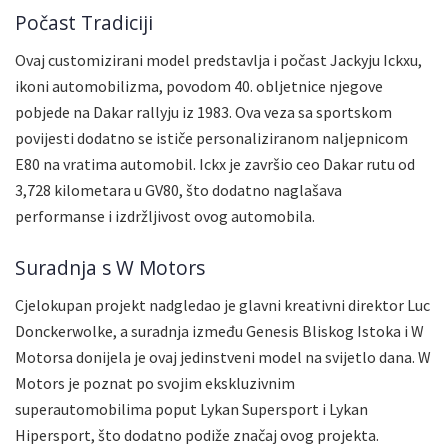
Počast Tradiciji
Ovaj customizirani model predstavlja i počast Jackyju Ickxu,
ikoni automobilizma, povodom 40. obljetnice njegove
pobjede na Dakar rallyju iz 1983. Ova veza sa sportskom
povijesti dodatno se ističe personaliziranom naljepnicom
E80 na vratima automobil. Ickx je završio ceo Dakar rutu od
3,728 kilometara u GV80, što dodatno naglašava
performanse i izdržljivost ovog automobila.
Suradnja s W Motors
Cjelokupan projekt nadgledao je glavni kreativni direktor Luc
Donckerwolke, a suradnja između Genesis Bliskog Istoka i W
Motorsa donijela je ovaj jedinstveni model na svijetlo dana. W
Motors je poznat po svojim ekskluzivnim
superautomobilima poput Lykan Supersport i Lykan
Hipersport, što dodatno podiže značaj ovog projekta.