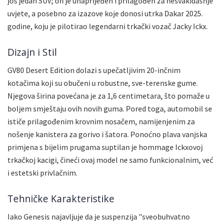
još jedan SUV; on je unaprijeđen i prilagođen za nesvakidašnje
uvjete, a posebno za izazove koje donosi utrka Dakar 2025.
godine, koju je pilotirao legendarni trkački vozač Jacky Ickx.
Dizajn i Stil
GV80 Desert Edition dolazi s upečatljivim 20-inčnim
kotačima koji su obučeni u robustne, sve-terenske gume.
Njegova širina povećana je za 1,6 centimetara, što pomaže u
boljem smještaju ovih novih guma. Pored toga, automobil se
ističe prilagođenim krovnim nosačem, namijenjenim za
nošenje kanistera za gorivo i šatora. Ponoćno plava vanjska
primjena s bijelim prugama suptilan je hommage Ickxovoj
trkačkoj kacigi, čineći ovaj model ne samo funkcionalnim, već
i estetski privlačnim.
Tehničke Karakteristike
Iako Genesis najavljuje da je suspenzija "sveobuhvatno