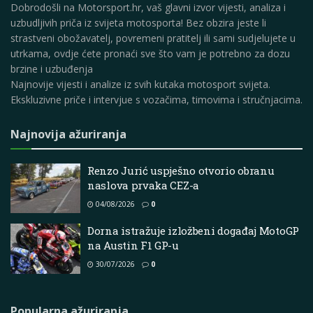
Dobrodošli na Motorsport.hr, vaš glavni izvor vijesti, analiza i
uzbudljivih priča iz svijeta motosporta! Bez obzira jeste li
strastveni obožavatelj, povremeni pratitelj ili sami sudjelujete u
utrkama, ovdje ćete pronaći sve što vam je potrebno za dozu
brzine i uzbuđenja
Najnovije vijesti i analize iz svih kutaka motosport svijeta.
Ekskluzivne priče i intervjue s vozačima, timovima i stručnjacima.
Najnovija ažuriranja
Renzo Jurić uspješno otvorio obranu
naslova prvaka CEZ-a
04/08/2026
0
Dorna istražuje izložbeni događaj MotoGP
na Austin F1 GP-u
30/07/2026
0
Popularna ažuriranja