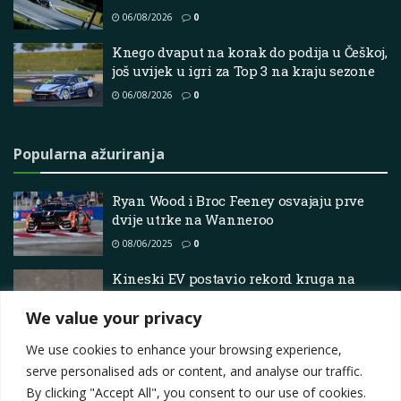
06/08/2026
0
Knego dvaput na korak do podija u Češkoj,
još uvijek u igri za Top 3 na kraju sezone
06/08/2026
0
Popularna ažuriranja
Ryan Wood i Broc Feeney osvajaju prve
dvije utrke na Wanneroo
08/06/2025
0
Kineski EV postavio rekord kruga na
svjetski poznatoj Nurburgring trkaćoj
We value your privacy
stazi
12/06/2025
0
We use cookies to enhance your browsing experience,
serve personalised ads or content, and analyse our traffic.
By clicking "Accept All", you consent to our use of cookies.