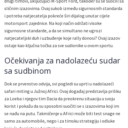
drugi timovi, uključujući M-Sport Ford, također su se suočili sa
sličnim izazovima. Ovaj sukob između sigurnosnih standarda
i potreba natjecatelja pokreće širi dijalog unutar cijele
motorsport zajednice. Na koji način održati visoke
sigurnosne standarde, a da se simultano ne ugrozi
natjecateljski duh i uzbuđenje koje rally donosi? Ovaj izazov
ostaje kao ključna točka za sve sudionike u ovom sportu.
Očekivanja za nadolazeću sudar
sa sudbinom
Dok se prvenstvo odvija, svi pogledi su uprti u nadolazeći
safari miting u Južnoj Africi. Ovaj događaj predstavlja priliku
za Loeba i njegov tim Dacia da preokrenu situaciju u svoju
korist i pokažu da su sposobni suočiti se s izazovima koji im
se nađu na putu. Takmičenje u Africi može biti test snage ne
samo za automobile, nego i za timsku strategiju i odluke