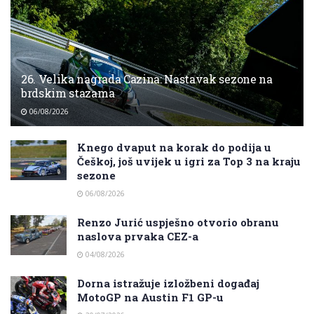
26. Velika nagrada Cazina: Nastavak sezone na
brdskim stazama
06/08/2026
Knego dvaput na korak do podija u
Češkoj, još uvijek u igri za Top 3 na kraju
sezone
06/08/2026
Renzo Jurić uspješno otvorio obranu
naslova prvaka CEZ-a
04/08/2026
Dorna istražuje izložbeni događaj
MotoGP na Austin F1 GP-u