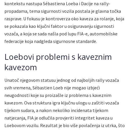
kontekstu nastupa Sébastiena Loeba i Dacije na rally-
propadama, tema sigurnosti vozila postala je glavna točka
rasprave. U fokusu je kontroverza oko kaveza za rolanje, koja
se pokazala kao ključni faktor u osiguravanju sigurnosti
vozača, a koja se sada našla pod lupu FIA-e, automobilske
federacije koja nadgleda sigurnosne standarde.
Loebovi problemi s kaveznim
kavezom
Unatoč njegovom statusu jednog od najboljih rally vozača
svih vremena, Sébastien Loeb nije mogao izbjeći
neugodnosti koje su proizašle iz problema s kaveznim
kavezom. Ova struktura igra ključnu ulogu u zaštiti vozača
tijekom sudara, a nakon nekoliko incidenata tijekom
natjecanja, FIA je odlučila provjeriti integritet kaveza u
Loebovom vozilu. Rezultat je bio više povlačenja iz utrka, što