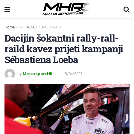
Home
OFF ROAD
RALLY RAID
Dacijin šokantni rally-rall-
raild kavez prijeti kampanji
Sébastiena Loeba
by
MotorsportHR
15/04/2025