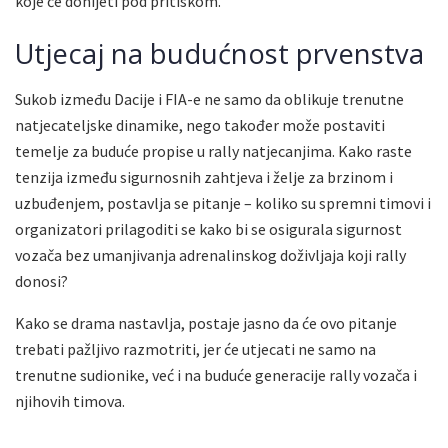
koje će donijeti pod pritiskom.
Utjecaj na budućnost prvenstva
Sukob između Dacije i FIA-e ne samo da oblikuje trenutne
natjecateljske dinamike, nego također može postaviti
temelje za buduće propise u rally natjecanjima. Kako raste
tenzija između sigurnosnih zahtjeva i želje za brzinom i
uzbuđenjem, postavlja se pitanje – koliko su spremni timovi i
organizatori prilagoditi se kako bi se osigurala sigurnost
vozača bez umanjivanja adrenalinskog doživljaja koji rally
donosi?
Kako se drama nastavlja, postaje jasno da će ovo pitanje
trebati pažljivo razmotriti, jer će utjecati ne samo na
trenutne sudionike, već i na buduće generacije rally vozača i
njihovih timova.