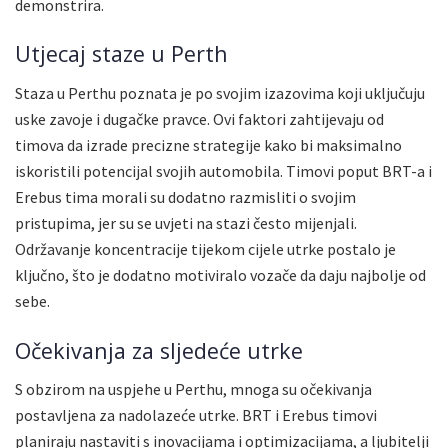
demonstrira.
Utjecaj staze u Perth
Staza u Perthu poznata je po svojim izazovima koji uključuju
uske zavoje i dugačke pravce. Ovi faktori zahtijevaju od
timova da izrade precizne strategije kako bi maksimalno
iskoristili potencijal svojih automobila. Timovi poput BRT-a i
Erebus tima morali su dodatno razmisliti o svojim
pristupima, jer su se uvjeti na stazi često mijenjali.
Održavanje koncentracije tijekom cijele utrke postalo je
ključno, što je dodatno motiviralo vozače da daju najbolje od
sebe.
Očekivanja za sljedeće utrke
S obzirom na uspjehe u Perthu, mnoga su očekivanja
postavljena za nadolazeće utrke. BRT i Erebus timovi
planiraju nastaviti s inovacijama i optimizacijama, a ljubitelji