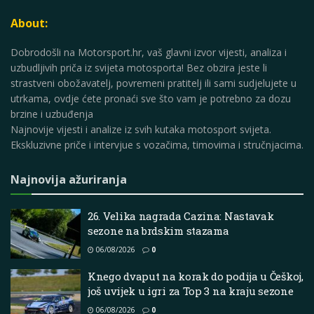
About:
Dobrodošli na Motorsport.hr, vaš glavni izvor vijesti, analiza i
uzbudljivih priča iz svijeta motosporta! Bez obzira jeste li
strastveni obožavatelj, povremeni pratitelj ili sami sudjelujete u
utrkama, ovdje ćete pronaći sve što vam je potrebno za dozu
brzine i uzbuđenja
Najnovije vijesti i analize iz svih kutaka motosport svijeta.
Ekskluzivne priče i intervjue s vozačima, timovima i stručnjacima.
Najnovija ažuriranja
26. Velika nagrada Cazina: Nastavak
sezone na brdskim stazama
06/08/2026
0
Knego dvaput na korak do podija u Češkoj,
još uvijek u igri za Top 3 na kraju sezone
06/08/2026
0