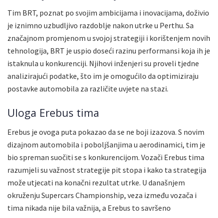
Tim BRT, poznat po svojim ambicijama i inovacijama, doživio
je iznimno uzbudljivo razdoblje nakon utrke u Perthu. Sa
značajnom promjenom u svojoj strategiji i korištenjem novih
tehnologija, BRT je uspio doseći razinu performansi koja ih je
istaknula u konkurenciji. Njihovi inženjeri su proveli tjedne
analizirajući podatke, što im je omogućilo da optimiziraju
postavke automobila za različite uvjete na stazi.
Uloga Erebus tima
Erebus je ovoga puta pokazao da se ne boji izazova. S novim
dizajnom automobila i poboljšanjima u aerodinamici, tim je
bio spreman suočiti se s konkurencijom. Vozači Erebus tima
razumjeli su važnost strategije pit stopa i kako ta strategija
može utjecati na konačni rezultat utrke. U današnjem
okruženju Supercars Championship, veza između vozača i
tima nikada nije bila važnija, a Erebus to savršeno