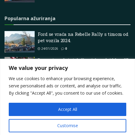
Popularna ažuriranja
Ford se vraća na Rebelle Rally s timom od
pet vozila 2024.
24/01/2026
0
Dorna istražuje izložbeni događaj MotoGP
na Austin F1 GP-u
We value your privacy
30/07/2026
0
We use cookies to enhance your browsing experience,
serve personalised ads or content, and analyse our traffic.
By clicking "Accept All", you consent to our use of cookies.
Accept All
Impressum
About
Contact
Join Us
Privacy Policy
Terms
Marketing i oglašavanje
Customise