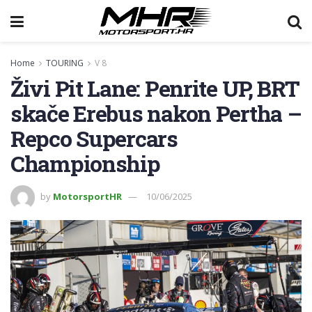
Home
TOURING
V 8
Živi Pit Lane: Penrite UP, BRT
skače Erebus nakon Pertha –
Repco Supercars
Championship
by
MotorsportHR
10/06/2025