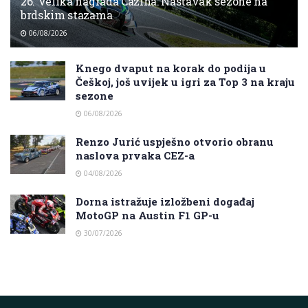
26. Velika nagrada Cazina: Nastavak sezone na
brdskim stazama
06/08/2026
Knego dvaput na korak do podija u
Češkoj, još uvijek u igri za Top 3 na kraju
sezone
06/08/2026
Renzo Jurić uspješno otvorio obranu
naslova prvaka CEZ-a
04/08/2026
Dorna istražuje izložbeni događaj
MotoGP na Austin F1 GP-u
30/07/2026