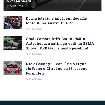
prvaka CEZ-a
04/08/2026
Dorna istražuje izložbeni događaj
MotoGP na Austin F1 GP-u
30/07/2026
Gradi Camaro Drift Car iz 1968. u
Autoshopu, a zatim ga vodi na SEMA
Show I PRI! Ovo je nešto posebno!
30/07/2026
Nick Cassidy i Jean-Éric Vergne
službeno u Citroënu za 13. sezonu
Formule E
30/07/2026