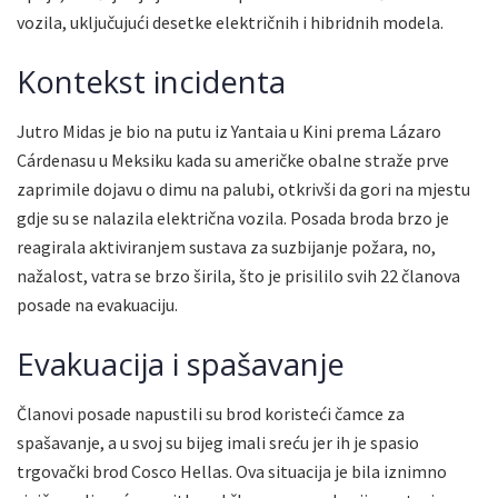
vozila, uključujući desetke električnih i hibridnih modela.
Kontekst incidenta
Jutro Midas je bio na putu iz Yantaia u Kini prema Lázaro
Cárdenasu u Meksiku kada su američke obalne straže prve
zaprimile dojavu o dimu na palubi, otkrivši da gori na mjestu
gdje su se nalazila električna vozila. Posada broda brzo je
reagirala aktiviranjem sustava za suzbijanje požara, no,
nažalost, vatra se brzo širila, što je prisililo svih 22 članova
posade na evakuaciju.
Evakuacija i spašavanje
Članovi posade napustili su brod koristeći čamce za
spašavanje, a u svoj su bijeg imali sreću jer ih je spasio
trgovački brod Cosco Hellas. Ova situacija je bila iznimno