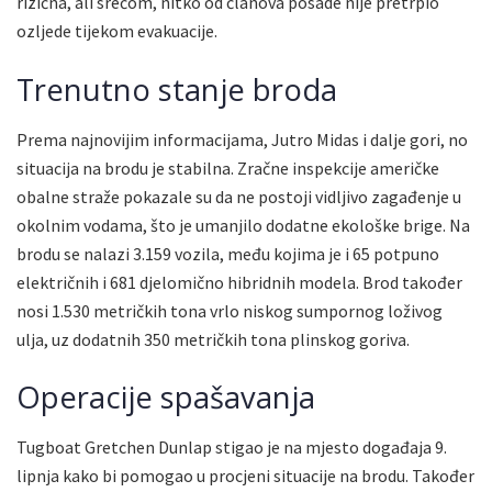
rizična, ali srećom, nitko od članova posade nije pretrpio
ozljede tijekom evakuacije.
Trenutno stanje broda
Prema najnovijim informacijama, Jutro Midas i dalje gori, no
situacija na brodu je stabilna. Zračne inspekcije američke
obalne straže pokazale su da ne postoji vidljivo zagađenje u
okolnim vodama, što je umanjilo dodatne ekološke brige. Na
brodu se nalazi 3.159 vozila, među kojima je i 65 potpuno
električnih i 681 djelomično hibridnih modela. Brod također
nosi 1.530 metričkih tona vrlo niskog sumpornog loživog
ulja, uz dodatnih 350 metričkih tona plinskog goriva.
Operacije spašavanja
Tugboat Gretchen Dunlap stigao je na mjesto događaja 9.
lipnja kako bi pomogao u procjeni situacije na brodu. Također