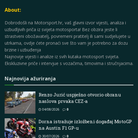
About:
Dobrodošli na Motorsport.hr, vaš glavni izvor vijesti, analiza i
uzbudljivih priča iz svijeta motosporta! Bez obzira jeste li
strastveni obožavatelj, povremeni pratitelj ili sami sudjelujete u
utrkama, ovdje ćete pronaći sve što vam je potrebno za dozu
brzine i uzbuđenja
Najnovije vijesti i analize iz svih kutaka motosport svijeta.
Ekskluzivne priče i intervjue s vozačima, timovima i stručnjacima.
Najnovija ažuriranja
Renzo Jurić uspješno otvorio obranu
naslova prvaka CEZ-a
04/08/2026
0
Dorna istražuje izložbeni događaj MotoGP
na Austin F1 GP-u
30/07/2026
0