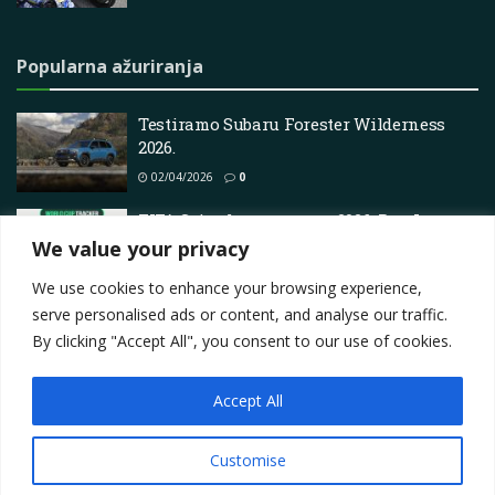
Popularna ažuriranja
Testiramo Subaru Forester Wilderness
2026.
02/04/2026
0
FIFA Svjetsko prvenstvo 2026: Put Japana
do osmine finala
We value your privacy
19/07/2026
0
We use cookies to enhance your browsing experience,
serve personalised ads or content, and analyse our traffic.
By clicking "Accept All", you consent to our use of cookies.
Accept All
Impressum
About
Contact
Join Us
Privacy Policy
Terms
Marketing i oglašavanje
Customise