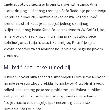
Cijelu subotu obilježili su brojni kvarovi i izlijetanja. Prije
starta drugog službenog treninga Saša Radola je popeo svoju
Hondu na prikolicu – motor je rekao dosta. Vozači su već
krenuli na start kada je uslijed još jednog ozbiljnog
izlijetanja, onog Ivana Kirasića u atraktivnom VW Golfu 1, koji
je na krovu uklizao kroz cilj, trening prekinut zbog veće
količine goriva i ulja na stazi. Zanimljivo, Kirasić je i „na
krovu“ postavio za tri sekunde bolje vrijeme nego na prvom
treningu.
Muhvić bez utrke u nedjelju
U koloni povratnika sa starta smo vidjeli i Tomislava Muhvića,
no nije se vratio zbog prekida. Tomislavov Mitsubishi je već u
odlasku na trening pokazao probleme i, na žalost publike i
svih pratitelja, Tomislav se vratio spremiti auto u kamion,
što je značilo da u nedjelju ipak nećemo gledati sraz
Dimitrijevića i Muhvića.