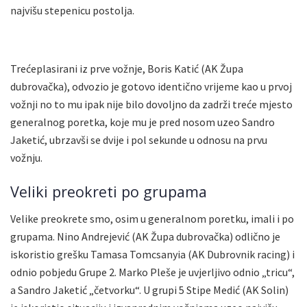
najvišu stepenicu postolja.
Trećeplasirani iz prve vožnje, Boris Katić (AK Župa
dubrovačka), odvozio je gotovo identično vrijeme kao u prvoj
vožnji no to mu ipak nije bilo dovoljno da zadrži treće mjesto
generalnog poretka, koje mu je pred nosom uzeo Sandro
Jaketić, ubrzavši se dvije i pol sekunde u odnosu na prvu
vožnju.
Veliki preokreti po grupama
Velike preokrete smo, osim u generalnom poretku, imali i po
grupama. Nino Andrejević (AK Župa dubrovačka) odlično je
iskoristio grešku Tamasa Tomcsanyia (AK Dubrovnik racing) i
odnio pobjedu Grupe 2. Marko Pleše je uvjerljivo odnio „tricu“,
a Sandro Jaketić „četvorku“. U grupi 5 Stipe Medić (AK Solin)