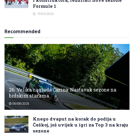
i konstruktora, rezultati nove sezone
Formule 1
19/03/2025
Recommended
26. Velika nagrada Cazina: Nastavak sezone na
brdskim stazama
06/08/2026
Knego dvaput na korak do podija u
Češkoj, još uvijek u igri za Top 3 na kraju
sezone