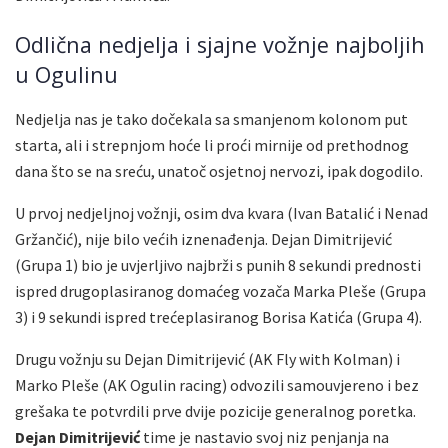
Odlična nedjelja i sjajne vožnje najboljih
u Ogulinu
Nedjelja nas je tako dočekala sa smanjenom kolonom put
starta, ali i strepnjom hoće li proći mirnije od prethodnog
dana što se na sreću, unatoč osjetnoj nervozi, ipak dogodilo.
U prvoj nedjeljnoj vožnji, osim dva kvara (Ivan Batalić i Nenad
Gržančić), nije bilo većih iznenađenja. Dejan Dimitrijević
(Grupa 1) bio je uvjerljivo najbrži s punih 8 sekundi prednosti
ispred drugoplasiranog domaćeg vozača Marka Pleše (Grupa
3) i 9 sekundi ispred trećeplasiranog Borisa Katića (Grupa 4).
Drugu vožnju su Dejan Dimitrijević (AK Fly with Kolman) i
Marko Pleše (AK Ogulin racing) odvozili samouvjereno i bez
grešaka te potvrdili prve dvije pozicije generalnog poretka.
Dejan Dimitrijević
time je nastavio svoj niz penjanja na