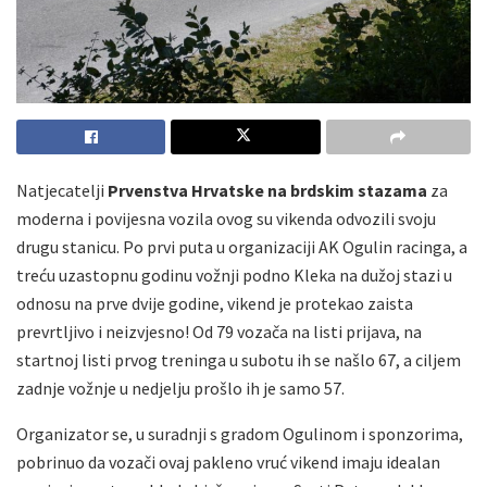
Natjecatelji
Prvenstva Hrvatske na brdskim stazama
za
moderna i povijesna vozila ovog su vikenda odvozili svoju
drugu stanicu. Po prvi puta u organizaciji AK Ogulin racinga, a
treću uzastopnu godinu vožnji podno Kleka na dužoj stazi u
odnosu na prve dvije godine, vikend je protekao zaista
prevrtljivo i neizvjesno! Od 79 vozača na listi prijava, na
startnoj listi prvog treninga u subotu ih se našlo 67, a ciljem
zadnje vožnje u nedjelju prošlo ih je samo 57.
Organizator se, u suradnji s gradom Ogulinom i sponzorima,
pobrinuo da vozači ovaj pakleno vruć vikend imaju idealan