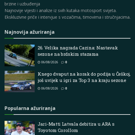
brzine i uzbuđenja
Najnovije vijesti i analize iz svih kutaka motosport svijeta.
Ekskluzivne priče i intervjue s vozačima, timovima i stručnjacima.
Najnovija ažuriranja
26. Velika nagrada Cazina: Nastavak
sezone na brdskim stazama
06/08/2026
0
Knego dvaput na korak do podija u Češkoj,
još uvijek u igri za Top 3 na kraju sezone
06/08/2026
0
Popularna ažuriranja
Jari-Matti Latvala debitira u ARA s
Toyotom Corollom