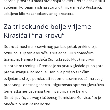
servisni prostor u hladu bivše vojarne Sveti Petar, odakle su u
štićenim kolonama išli na startnu liniju u mjesto Puškarići,
udaljeno kilometar od servisnog prostora.
Za tri sekunde bolje vrijeme
Kirasića i “na krovu”
Dobru atmosferu iz servisnog parka u petak prekinulo je
ozbiljno izlijetanje vozača iz susjedne BiH s domaćom
licencom, Haruna Hadžića (Splitski auto klub) na prvom
subotnjem treningu. Premda je na prvu izgledalo puno gore
prema stanju automobila, Harun je prošao s lakšim
ozljedama što je poruka, ali i opomena svim vozačima ovog
predivnog i opasnog sporta – sigurnosna oprema glavu čuva.
Generalka neslužbenog treninga pripala je Dejanu
Dimitrijeviću, a prvog službenog Tomislavu Muhviću, što je
obećavalo neizvjesne borbe.