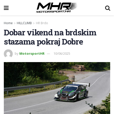
Home
HILLCLIMB
HR Brdo
Dobar vikend na brdskim
stazama pokraj Dobre
by
MotorsportHR
10/06/2025