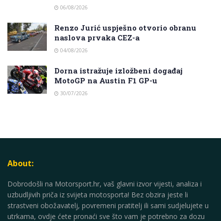
06/08/2026
Renzo Jurić uspješno otvorio obranu
naslova prvaka CEZ-a
04/08/2026
Dorna istražuje izložbeni događaj
MotoGP na Austin F1 GP-u
30/07/2026
About:
Dobrodošli na Motorsport.hr, vaš glavni izvor vijesti, analiza i
uzbudljivih priča iz svijeta motosporta! Bez obzira jeste li
strastveni obožavatelj, povremeni pratitelj ili sami sudjelujete u
utrkama, ovdje ćete pronaći sve što vam je potrebno za dozu