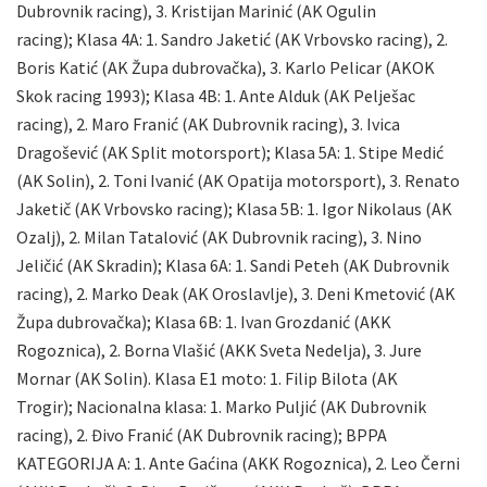
Dubrovnik racing), 3. Kristijan Marinić (AK Ogulin
racing);
Klasa 4A: 1.
Sandro Jaketić (AK Vrbovsko racing), 2.
Boris Katić (AK Župa dubrovačka), 3. Karlo Pelicar (AKOK
Skok racing 1993);
Klasa 4B: 1.
Ante Alduk (AK Pelješac
racing), 2. Maro Franić (AK Dubrovnik racing), 3. Ivica
Dragošević (AK Split motorsport);
Klasa 5A: 1.
Stipe Medić
(AK Solin), 2. Toni Ivanić (AK Opatija motorsport), 3. Renato
Jaketič (AK Vrbovsko racing);
Klasa 5B: 1.
Igor Nikolaus (AK
Ozalj), 2. Milan Tatalović (AK Dubrovnik racing), 3. Nino
Jeličić (AK Skradin);
Klasa 6A: 1.
Sandi Peteh (AK Dubrovnik
racing), 2. Marko Deak (AK Oroslavlje), 3. Deni Kmetović (AK
Župa dubrovačka);
Klasa 6B: 1.
Ivan Grozdanić (AKK
Rogoznica), 2. Borna Vlašić (AKK Sveta Nedelja), 3. Jure
Mornar (AK Solin).
Klasa E1 moto: 1.
Filip Bilota (AK
Trogir);
Nacionalna klasa: 1.
Marko Puljić (AK Dubrovnik
racing), 2. Đivo Franić (AK Dubrovnik racing);
BPPA
KATEGORIJA A: 1.
Ante Gaćina (AKK Rogoznica), 2. Leo Černi