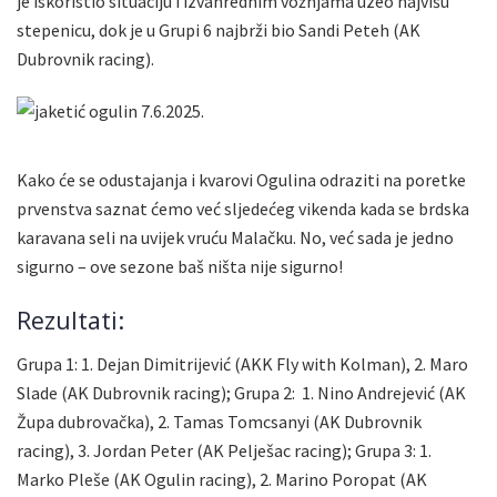
je iskoristio situaciju i izvanrednim vožnjama uzeo najvišu
stepenicu, dok je u Grupi 6 najbrži bio Sandi Peteh (AK
Dubrovnik racing).
Kako će se odustajanja i kvarovi Ogulina odraziti na poretke
prvenstva saznat ćemo već sljedećeg vikenda kada se brdska
karavana seli na uvijek vruću Malačku. No, već sada je jedno
sigurno – ove sezone baš ništa nije sigurno!
Rezultati:
Grupa 1: 1.
Dejan Dimitrijević (AKK Fly with Kolman), 2. Maro
Slade (AK Dubrovnik racing);
Grupa 2: 1.
Nino Andrejević (AK
Župa dubrovačka), 2. Tamas Tomcsanyi (AK Dubrovnik
racing), 3. Jordan Peter (AK Pelješac racing);
Grupa 3: 1.
Marko Pleše (AK Ogulin racing), 2. Marino Poropat (AK