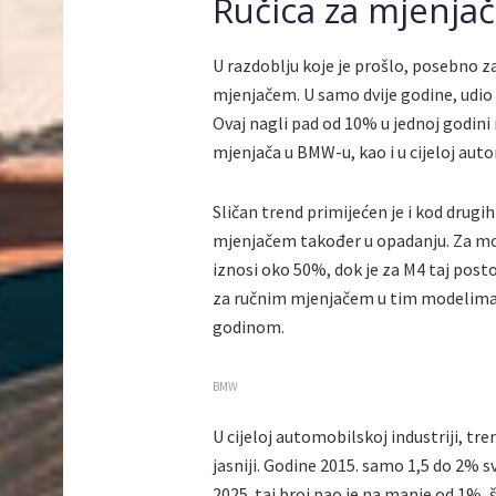
Ručica za mjenjač
U razdoblju koje je prošlo, posebno 
mjenjačem. U samo dvije godine, udi
Ovaj nagli pad od 10% u jednoj godini
mjenjača u BMW-u, kao i u cijeloj auto
Sličan trend primijećen je i kod drug
mjenjačem također u opadanju. Za m
iznosi oko 50%, dok je za M4 taj post
za ručnim mjenjačem u tim modelima s
godinom.
BMW
U cijeloj automobilskoj industriji, t
jasniji. Godine 2015. samo 1,5 do 2% s
2025. taj broj pao je na manje od 1%, 