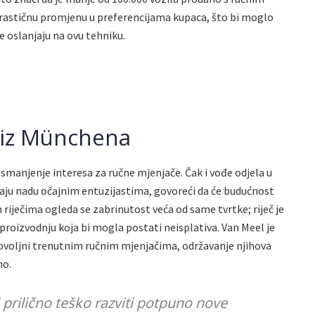
rastičnu promjenu u preferencijama kupaca, što bi moglo
e oslanjaju na ovu tehniku.
 iz Münchena
e smanjenje interesa za ručne mjenjače. Čak i vođe odjela u
ju nadu očajnim entuzijastima, govoreći da će budućnost
 riječima ogleda se zabrinutost veća od same tvrtke; riječ je
u proizvodnju koja bi mogla postati neisplativa. Van Meel je
dovoljni trenutnim ručnim mjenjačima, održavanje njihova
no.
 prilično teško razviti potpuno nove