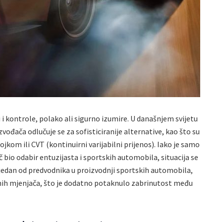
 i kontrole, polako ali sigurno izumire. U današnjem svijetu
zvođača odlučuje se za sofisticiranije alternative, kao što su
kom ili CVT (kontinuirni varijabilni prijenos). Iako je samo
č bio odabir entuzijasta i sportskih automobila, situacija se
edan od predvodnika u proizvodnji sportskih automobila,
nih mjenjača, što je dodatno potaknulo zabrinutost među