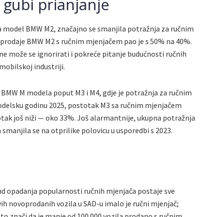
 gubi prianjanje
za model BMW M2, značajno se smanjila potražnja za ručnim
o prodaje BMW M2 s ručnim mjenjačem pao je s 50% na 40%.
 ne može se ignorirati i pokreće pitanje budućnosti ručnih
mobilskoj industriji.
ih BMW M modela poput M3 i M4, gdje je potražnja za ručnim
odelsku godinu 2025, postotak M3 sa ručnim mjenjačem
otak još niži — oko 33%. Još alarmantnije, ukupna potražnja
manjila se na otprilike polovicu u usporedbi s 2023.
rend opadanja popularnosti ručnih mjenjača postaje sve
vih novoprodanih vozila u SAD-u imalo je ručni mjenjač;
što znači da je manje od 100.000 vozila prodano s ručnim