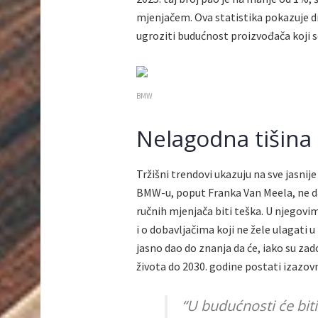
mjenjačem. Ova statistika pokazuje d
ugroziti budućnost proizvođača koji s
BMW
Nelagodna tišina
Tržišni trendovi ukazuju na sve jasnij
BMW-u, poput Franka Van Meela, ne da
ručnih mjenjača biti teška. U njegovim
i o dobavljačima koji ne žele ulagati 
jasno dao do znanja da će, iako su za
života do 2030. godine postati izazov
“U budućnosti će biti