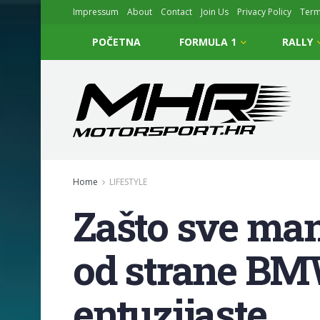
Impressum
About
Contact
Join Us
Privacy Policy
Ter
POČETNA
FORMULA 1
RALLY
Home
LIFESTYLE
Zašto sve ma
od strane BMW
entuzijaste