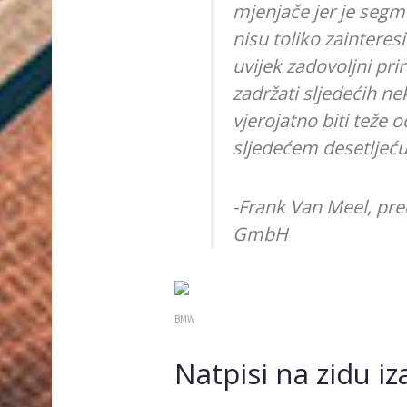
mjenjače jer je segme
nisu toliko zainteres
uvijek zadovoljni pr
zadržati sljedećih ne
vjerojatno biti teže 
sljedećem desetljeću
-Frank Van Meel, p
GmbH
BMW
Natpisi na zidu iz