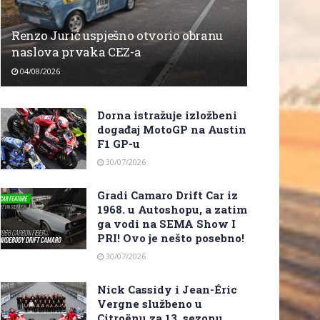
Renzo Jurić uspješno otvorio obranu
naslova prvaka CEZ-a
04/08/2026
Dorna istražuje izložbeni
događaj MotoGP na Austin
F1 GP-u
30/07/2026
Gradi Camaro Drift Car iz
1968. u Autoshopu, a zatim
ga vodi na SEMA Show I
PRI! Ovo je nešto posebno!
30/07/2026
Nick Cassidy i Jean-Éric
Vergne službeno u
Citroënu za 13. sezonu