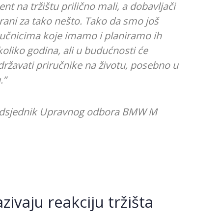
nt na tržištu prilično mali, a dobavljači
irani za tako nešto. Tako da smo još
iručnicima koje imamo i planiramo ih
koliko godina, ali u budućnosti će
održavati priručnike na životu, posebno u
.”
redsjednik Upravnog odbora BMW M
azivaju reakciju tržišta