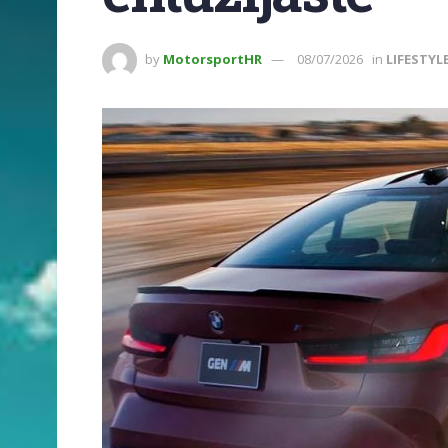
by
MotorsportHR
08/07/2026
in
LIFESTYL