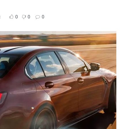
0
0
0
E