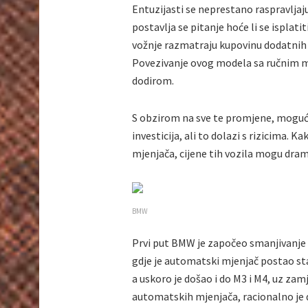
Entuzijasti se neprestano raspravljaj
postavlja se pitanje hoće li se isplat
vožnje razmatraju kupovinu dodatnih p
Povezivanje ovog modela sa ručnim m
dodirom.
S obzirom na sve te promjene, moguć
investicija, ali to dolazi s rizicima
mjenjača, cijene tih vozila mogu dram
BMW
Prvi put BMW je započeo smanjivanje
gdje je automatski mjenjač postao sta
a uskoro je došao i do M3 i M4, uz zam
automatskih mjenjača, racionalno je da