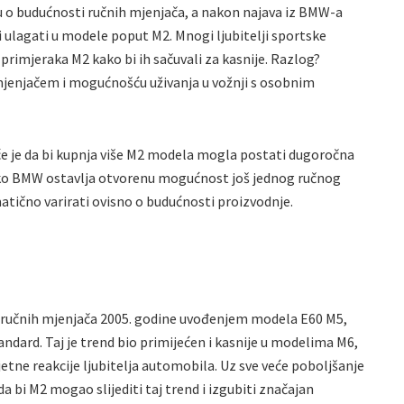
u o budućnosti ručnih mjenjača, a nakon najava iz BMW-a
iti ulagati u modele poput M2. Mnogi ljubitelji sportske
rimjeraka M2 kako bi ih sačuvali za kasnije. Razlog?
jenjačem i mogućnošću uživanja u vožnji s osobnim
e je da bi kupnja više M2 modela mogla postati dugoročna
. Kako BMW ostavlja otvorenu mogućnost još jednog ručnog
atično varirati ovisno o budućnosti proizvodnje.
 ručnih mjenjača 2005. godine uvođenjem modela E60 M5,
ndard. Taj je trend bio primijećen i kasnije u modelima M6,
jetne reakcije ljubitelja automobila. Uz sve veće poboljšanje
 bi M2 mogao slijediti taj trend i izgubiti značajan