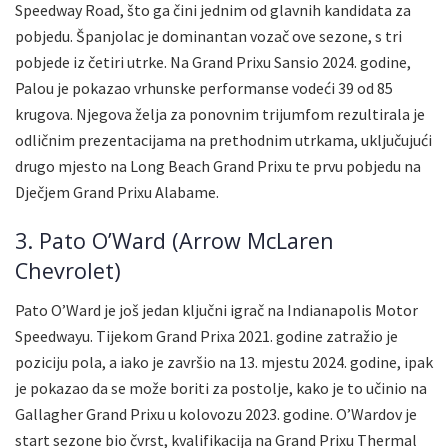
Speedway Road, što ga čini jednim od glavnih kandidata za
pobjedu. Španjolac je dominantan vozač ove sezone, s tri
pobjede iz četiri utrke. Na Grand Prixu Sansio 2024. godine,
Palou je pokazao vrhunske performanse vodeći 39 od 85
krugova. Njegova želja za ponovnim trijumfom rezultirala je
odličnim prezentacijama na prethodnim utrkama, uključujući
drugo mjesto na Long Beach Grand Prixu te prvu pobjedu na
Dječjem Grand Prixu Alabame.
3. Pato O’Ward (Arrow McLaren
Chevrolet)
Pato O’Ward je još jedan ključni igrač na Indianapolis Motor
Speedwayu. Tijekom Grand Prixa 2021. godine zatražio je
poziciju pola, a iako je završio na 13. mjestu 2024. godine, ipak
je pokazao da se može boriti za postolje, kako je to učinio na
Gallagher Grand Prixu u kolovozu 2023. godine. O’Wardov je
start sezone bio čvrst, kvalifikacija na Grand Prixu Thermal