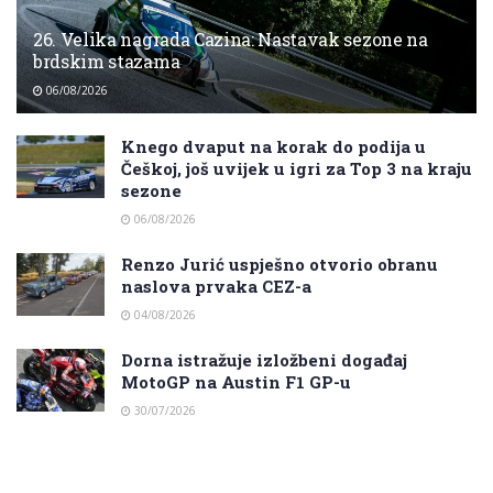
26. Velika nagrada Cazina: Nastavak sezone na
brdskim stazama
06/08/2026
Knego dvaput na korak do podija u
Češkoj, još uvijek u igri za Top 3 na kraju
sezone
06/08/2026
Renzo Jurić uspješno otvorio obranu
naslova prvaka CEZ-a
04/08/2026
Dorna istražuje izložbeni događaj
MotoGP na Austin F1 GP-u
30/07/2026