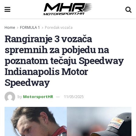
Home
FORMULA 1
Poredak vozača
Rangiranje 3 vozača
spremnih za pobjedu na
poznatom tečaju Speedway
Indianapolis Motor
Speedway
by
MotorsportHR
11/05/2025