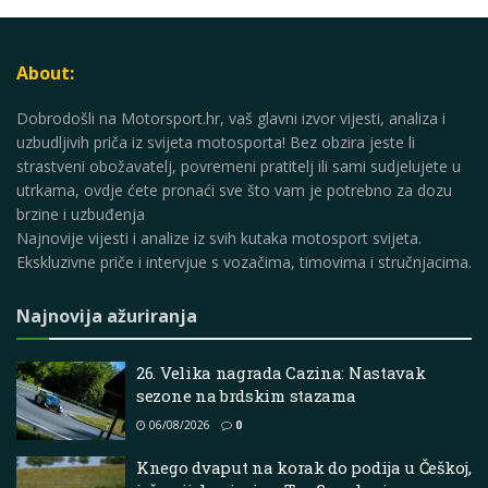
About:
Dobrodošli na Motorsport.hr, vaš glavni izvor vijesti, analiza i
uzbudljivih priča iz svijeta motosporta! Bez obzira jeste li
strastveni obožavatelj, povremeni pratitelj ili sami sudjelujete u
utrkama, ovdje ćete pronaći sve što vam je potrebno za dozu
brzine i uzbuđenja
Najnovije vijesti i analize iz svih kutaka motosport svijeta.
Ekskluzivne priče i intervjue s vozačima, timovima i stručnjacima.
Najnovija ažuriranja
26. Velika nagrada Cazina: Nastavak
sezone na brdskim stazama
06/08/2026
0
Knego dvaput na korak do podija u Češkoj,