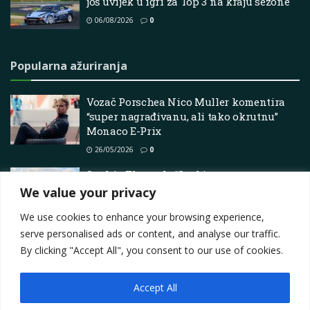
još uvijek u igri za Top 3 na kraju sezone
06/08/2026
0
Popularna ažuriranja
Vozač Porschea Nico Muller komentira
“super nagrađivanu, ali tako okrutnu”
Monaco E-Prix
26/05/2026
0
Sophia Floersch: “Svakim testom morate
dokazati svoju vrijednost.”
We value your privacy
16/04/2026
0
We use cookies to enhance your browsing experience,
serve personalised ads or content, and analyse our traffic.
By clicking "Accept All", you consent to our use of cookies.
Accept All
Impressum
About
Contact
Join Us
Privacy Policy
Terms
Marketing i oglašavanje