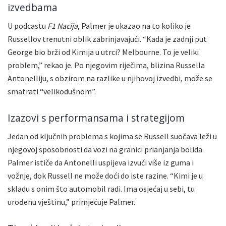
izvedbama
U podcastu
F1 Nacija
, Palmer je ukazao na to koliko je
Russellov trenutni oblik zabrinjavajući. “Kada je zadnji put
George bio brži od Kimija u utrci? Melbourne. To je veliki
problem,” rekao je. Po njegovim riječima, blizina Russella
Antonelliju, s obzirom na razlike u njihovoj izvedbi, može se
smatrati “velikodušnom”.
Izazovi s performansama i strategijom
Jedan od ključnih problema s kojima se Russell suočava leži u
njegovoj sposobnosti da vozi na granici prianjanja bolida.
Palmer ističe da Antonelli uspijeva izvući više iz guma i
vožnje, dok Russell ne može doći do iste razine. “Kimi je u
skladu s onim što automobil radi. Ima osjećaj u sebi, tu
urođenu vještinu,” primjećuje Palmer.