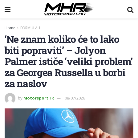
Home
FORMULA 1
‘Ne znam koliko će to lako
biti popraviti’ – Jolyon
Palmer ističe ‘veliki problem’
za Georgea Russella u borbi
za naslov
by
MotorsportHR
08/07/2026