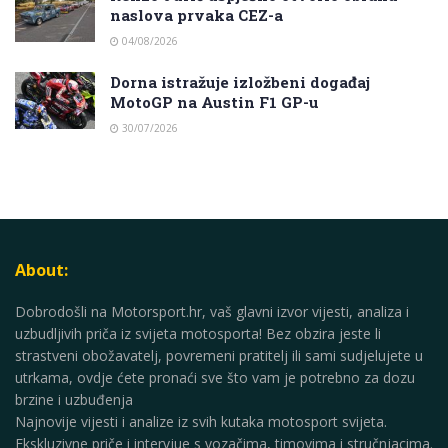
naslova prvaka CEZ-a
04/08/2026
Dorna istražuje izložbeni događaj
MotoGP na Austin F1 GP-u
30/07/2026
About:
Dobrodošli na Motorsport.hr, vaš glavni izvor vijesti, analiza i
uzbudljivih priča iz svijeta motosporta! Bez obzira jeste li
strastveni obožavatelj, povremeni pratitelj ili sami sudjelujete u
utrkama, ovdje ćete pronaći sve što vam je potrebno za dozu
brzine i uzbuđenja
Najnovije vijesti i analize iz svih kutaka motosport svijeta.
Ekskluzivne priče i intervjue s vozačima, timovima i stručnjacima.