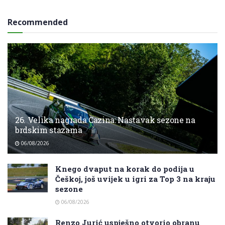
Recommended
26. Velika nagrada Cazina: Nastavak sezone na
brdskim stazama
06/08/2026
Knego dvaput na korak do podija u
Češkoj, još uvijek u igri za Top 3 na kraju
sezone
06/08/2026
Renzo Jurić uspješno otvorio obranu