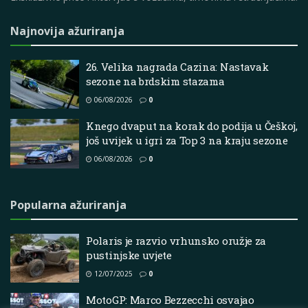
Najnovija ažuriranja
26. Velika nagrada Cazina: Nastavak
sezone na brdskim stazama
06/08/2026
0
Knego dvaput na korak do podija u Češkoj,
još uvijek u igri za Top 3 na kraju sezone
06/08/2026
0
Popularna ažuriranja
Polaris je razvio vrhunsko oružje za
pustinjske uvjete
12/07/2025
0
MotoGP: Marco Bezzecchi osvajao