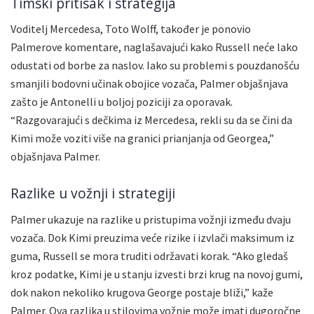
Timski pritisak i strategija
Voditelj Mercedesa, Toto Wolff, također je ponovio
Palmerove komentare, naglašavajući kako Russell neće lako
odustati od borbe za naslov. Iako su problemi s pouzdanošću
smanjili bodovni učinak obojice vozača, Palmer objašnjava
zašto je Antonelli u boljoj poziciji za oporavak.
“Razgovarajući s dečkima iz Mercedesa, rekli su da se čini da
Kimi može voziti više na granici prianjanja od Georgea,”
objašnjava Palmer.
Razlike u vožnji i strategiji
Palmer ukazuje na razlike u pristupima vožnji između dvaju
vozača. Dok Kimi preuzima veće rizike i izvlači maksimum iz
guma, Russell se mora truditi održavati korak. “Ako gledaš
kroz podatke, Kimi je u stanju izvesti brzi krug na novoj gumi,
dok nakon nekoliko krugova George postaje bliži,” kaže
Palmer. Ova razlika u stilovima vožnje može imati dugoročne