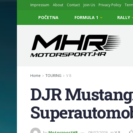
Impressum
About
Contact
Join Us
Privacy Policy
Ter
POČETNA
FORMULA 1
RALLY
Home
TOURING
V 8
DJR Mustangi 
Superautomob
by
MotorsportHR
08/07/2026
in
V 8