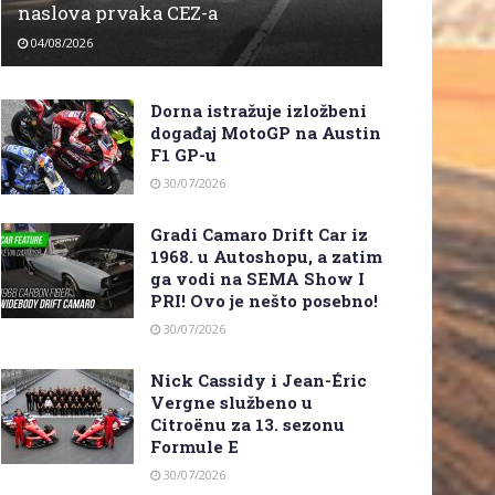
naslova prvaka CEZ-a
04/08/2026
Dorna istražuje izložbeni
događaj MotoGP na Austin
F1 GP-u
30/07/2026
Gradi Camaro Drift Car iz
1968. u Autoshopu, a zatim
ga vodi na SEMA Show I
PRI! Ovo je nešto posebno!
30/07/2026
Nick Cassidy i Jean-Éric
Vergne službeno u
Citroënu za 13. sezonu
Formule E
30/07/2026