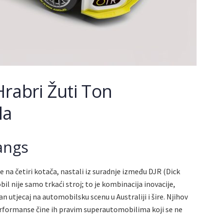
rabri Žuti Ton
la
angs
 na četiri kotača, nastali iz suradnje između DJR (Dick
l nije samo trkaći stroj; to je kombinacija inovacije,
ajan utjecaj na automobilsku scenu u Australiji i šire. Njihov
performanse čine ih pravim superautomobilima koji se ne