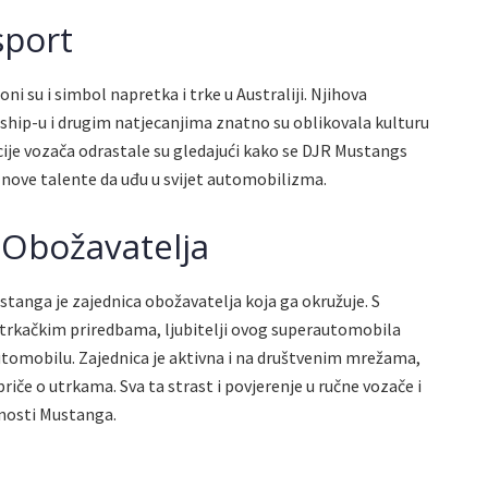
sport
i su i simbol napretka i trke u Australiji. Njihova
hip-u i drugim natjecanjima znatno su oblikovala kulturu
je vozača odrastale su gledajući kako se DJR Mustangs
ći nove talente da uđu u svijet automobilizma.
t Obožavatelja
tanga je zajednica obožavatelja koja ga okružuje. S
trkačkim priredbama, ljubitelji ovog superautomobila
 automobilu. Zajednica je aktivna i na društvenim mrežama,
 priče o utrkama. Sva ta strast i povjerenje u ručne vozače i
nosti Mustanga.