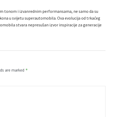
tim tonom i izvanrednim performansama, ne samo da su
kona u svijetu superautomobila. Ova evolucija od trkaćeg
obila stvara nepresušan izvor inspiracije za generacije
elds are marked
*