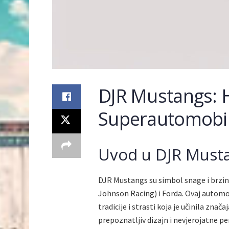
DJR Mustangs: H
Superautomobi
Uvod u DJR Must
DJR Mustangs su simbol snage i brzine
Johnson Racing) i Forda. Ovaj automobi
tradicije i strasti koja je učinila znač
prepoznatljiv dizajn i nevjerojatne 