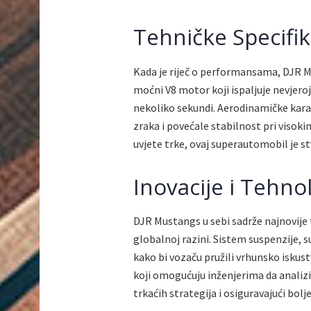
Tehničke Specifik
Kada je riječ o performansama, DJR M
moćni V8 motor koji ispaljuje nevjer
nekoliko sekundi. Aerodinamičke karak
zraka i povećale stabilnost pri visok
uvjete trke, ovaj superautomobil je s
Inovacije i Tehno
DJR Mustangs u sebi sadrže najnovije 
globalnoj razini. Sistem suspenzije, 
kako bi vozaču pružili vrhunsko iskust
koji omogućuju inženjerima da anali
trkaćih strategija i osiguravajući bolj