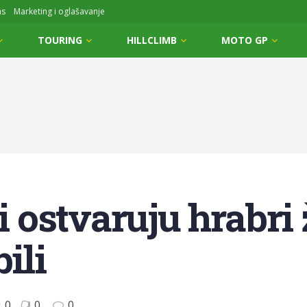
ms
Marketing i oglašavanje
TOURING
HILLCLIMB
MOTO GP
ostvaruju hrabri ž
ili
0
0
0