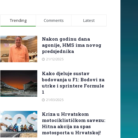
Trending
Comments
Latest
Nakon godinu dana
agonije, HMS ima novog
predsjednika
21/12/2025
Kako djeluje sustav
bodovanja u F1: Bodovi za
utrke i sprintere Formule
1
21/03/2025
Kriza u Hrvatskom
motociklističkom savezu:
Hitna akcija za spas
motosporta u Hrvatskoj!