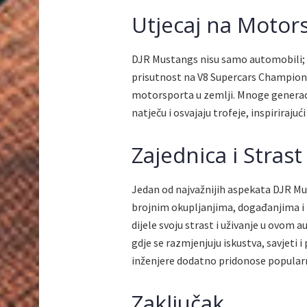
Utjecaj na Motor
DJR Mustangs nisu samo automobili; on
prisutnost na V8 Supercars Champions
motorsporta u zemlji. Mnoge generaci
natječu i osvajaju trofeje, inspiriraju
Zajednica i Stras
Jedan od najvažnijih aspekata DJR Mus
brojnim okupljanjima, događanjima i 
dijele svoju strast i uživanje u ovom
gdje se razmjenjuju iskustva, savjeti i
inženjere dodatno pridonose popular
Zaključak