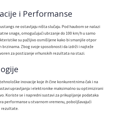
acije i Performanse
ustangs ne ostavljaju ništa slučaju. Pod haubom se nalazi
ojatne snage, omogućujući ubrzanje do 100 km/h u samo
teristike su pažljivo osmišljene kako bi smanjile otpor
im brzinama. Zbog svoje sposobnosti da izdrži i najteže
tvoren za postizanje vrhunskih rezultata na stazi.
logije
tehnološke inovacije koje ih čine konkurentnima čak i na
sustavi upravljanja i elektronike maksimalno su optimizirani
vo. Koriste se i napredni sustavi za prikupljanje podataka
zira performanse u stvarnom vremenu, poboljšavajući
e rezultate.