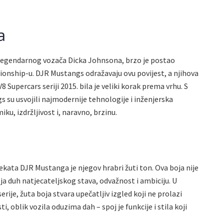
a
 legendarnog vozača Dicka Johnsona, brzo je postao
onship-u. DJR Mustangs odražavaju ovu povijest, a njihova
8 Supercars seriji 2015. bila je veliki korak prema vrhu. S
u usvojili najmodernije tehnologije i inženjerska
ku, izdržljivost i, naravno, brzinu.
ekata DJR Mustanga je njegov hrabri žuti ton. Ova boja nije
a duh natjecateljskog stava, odvažnost i ambiciju. U
rije, žuta boja stvara upečatljiv izgled koji ne prolazi
 oblik vozila oduzima dah – spoj je funkcije i stila koji