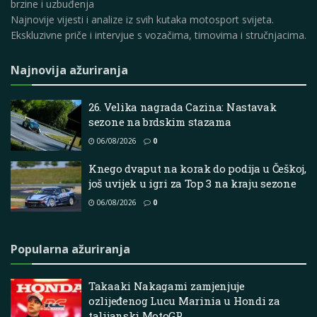
brzine i uzbuđenja
Najnovije vijesti i analize iz svih kutaka motosport svijeta.
Ekskluzivne priče i intervjue s vozačima, timovima i stručnjacima.
Najnovija ažuriranja
26. Velika nagrada Cazina: Nastavak
sezone na brdskim stazama
06/08/2026
0
Knego dvaput na korak do podija u Češkoj,
još uvijek u igri za Top 3 na kraju sezone
06/08/2026
0
Popularna ažuriranja
Takaaki Nakagami zamjenjuje
ozlijeđenog Lucu Marinia u Hondi za
talijanski MotoGP