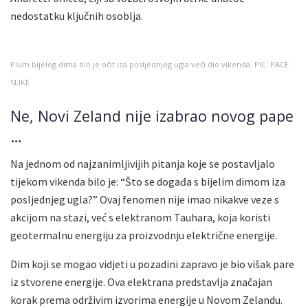
nedostatku ključnih osoblja.
Plum bijelog dima bio je očit iza posljednjeg ugla veći dio vikenda. PIC: PACE
SLIKE
Ne, Novi Zeland nije izabrao novog pape
…
Na jednom od najzanimljivijih pitanja koje se postavljalo
tijekom vikenda bilo je: “Što se događa s bijelim dimom iza
posljednjeg ugla?” Ovaj fenomen nije imao nikakve veze s
akcijom na stazi, već s elektranom Tauhara, koja koristi
geotermalnu energiju za proizvodnju električne energije.
Dim koji se mogao vidjeti u pozadini zapravo je bio višak pare
iz stvorene energije. Ova elektrana predstavlja značajan
korak prema održivim izvorima energije u Novom Zelandu.