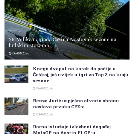
26. Velika nagrada Cazina: Nastavak sezone na
brdskim stazama
06/08/2026
Knego dvaput na korak do podija u
Češkoj, još uvijek u igri za Top 3 na kraju
sezone
06/08/2026
Renzo Jurić uspješno otvorio obranu
naslova prvaka CEZ-a
04/08/2026
Dorna istražuje izložbeni događaj
MotoGP na Austin F1 GP-u