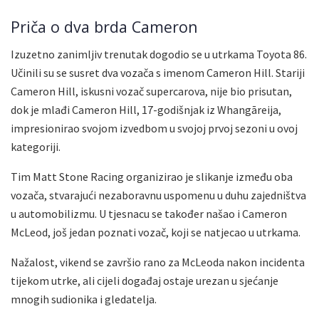
Priča o dva brda Cameron
Izuzetno zanimljiv trenutak dogodio se u utrkama Toyota 86.
Učinili su se susret dva vozača s imenom Cameron Hill. Stariji
Cameron Hill, iskusni vozač supercarova, nije bio prisutan,
dok je mlađi Cameron Hill, 17-godišnjak iz Whangāreija,
impresionirao svojom izvedbom u svojoj prvoj sezoni u ovoj
kategoriji.
Tim Matt Stone Racing organizirao je slikanje između oba
vozača, stvarajući nezaboravnu uspomenu u duhu zajedništva
u automobilizmu. U tjesnacu se također našao i Cameron
McLeod, još jedan poznati vozač, koji se natjecao u utrkama.
Nažalost, vikend se završio rano za McLeoda nakon incidenta
tijekom utrke, ali cijeli događaj ostaje urezan u sjećanje
mnogih sudionika i gledatelja.