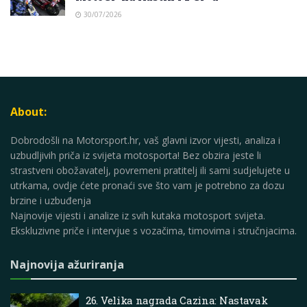
30/07/2026
About:
Dobrodošli na Motorsport.hr, vaš glavni izvor vijesti, analiza i
uzbudljivih priča iz svijeta motosporta! Bez obzira jeste li
strastveni obožavatelj, povremeni pratitelj ili sami sudjelujete u
utrkama, ovdje ćete pronaći sve što vam je potrebno za dozu
brzine i uzbuđenja
Najnovije vijesti i analize iz svih kutaka motosport svijeta.
Ekskluzivne priče i intervjue s vozačima, timovima i stručnjacima.
Najnovija ažuriranja
26. Velika nagrada Cazina: Nastavak