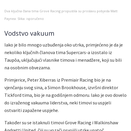
Dva ključna člana tima Grove Racing propustila su proslavu pobjeda Matt
Paynea. Slika: isporučeno
Vodstvo vakuum
Iako je bilo mnogo uzbuđenja oko utrka, primjećeno je da je
nekoliko ključnih članova tima Supercars-a izostalo iz
Taupōa, uključujući vlasnike timova i menadžere, koji su bili
na osobnim obvezama.
Primjerice, Peter Xiberras iz Premiair Racing bio je na
vjenčanju svog sina, a Simon Brookhouse, izvršni direktor
Tickford tima, bio je na godišnjem odmoru. Iako je ovo dovelo
do izraženog vakuuma liderstva, neki timovi su uspjeli
ostvariti zapažene uspjehe.
Također su se istaknuli timovi Grove Racing i Walkinshaw
Andretti United, čiji su vozači osvojili utrke unatoč