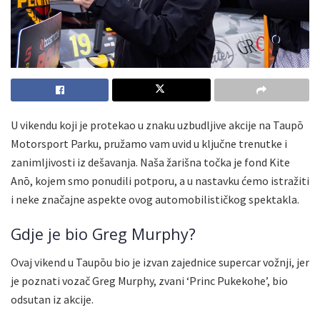
U vikendu koji je protekao u znaku uzbudljive akcije na Taupō
Motorsport Parku, pružamo vam uvid u ključne trenutke i
zanimljivosti iz dešavanja. Naša žarišna točka je fond Kite
Anō, kojem smo ponudili potporu, a u nastavku ćemo istražiti
i neke značajne aspekte ovog automobilističkog spektakla.
Gdje je bio Greg Murphy?
Ovaj vikend u Taupōu bio je izvan zajednice supercar vožnji, jer
je poznati vozač Greg Murphy, zvani ‘Princ Pukekohe’, bio
odsutan iz akcije.