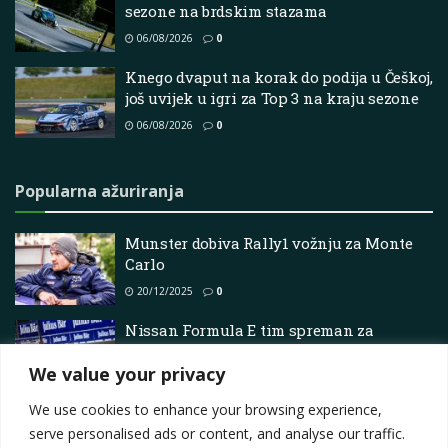
sezone na brdskim stazama
06/08/2026
0
Knego dvaput na korak do podija u Češkoj,
još uvijek u igri za Top 3 na kraju sezone
06/08/2026
0
Popularna ažuriranja
Munster dobiva Rally1 vožnju za Monte
Carlo
20/12/2025
0
Nissan Formula E tim spreman za
debitantsku utrku u Madridu na povratku
We value your privacy
serije u Španjolsku
18/03/2026
0
We use cookies to enhance your browsing experience,
serve personalised ads or content, and analyse our traffic.