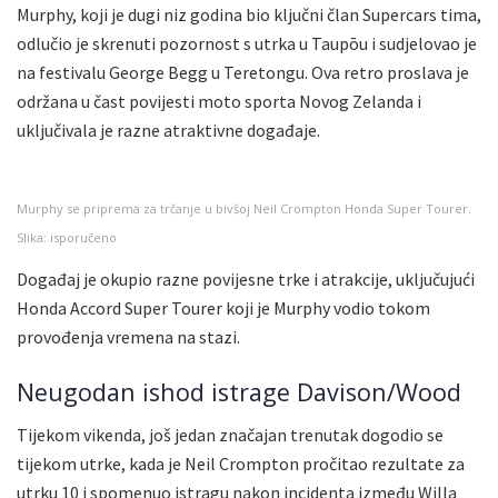
Murphy, koji je dugi niz godina bio ključni član Supercars tima,
odlučio je skrenuti pozornost s utrka u Taupōu i sudjelovao je
na festivalu George Begg u Teretongu. Ova retro proslava je
održana u čast povijesti moto sporta Novog Zelanda i
uključivala je razne atraktivne događaje.
Murphy se priprema za trčanje u bivšoj Neil Crompton Honda Super Tourer.
Slika: isporučeno
Događaj je okupio razne povijesne trke i atrakcije, uključujući
Honda Accord Super Tourer koji je Murphy vodio tokom
provođenja vremena na stazi.
Neugodan ishod istrage Davison/Wood
Tijekom vikenda, još jedan značajan trenutak dogodio se
tijekom utrke, kada je Neil Crompton pročitao rezultate za
utrku 10 i spomenuo istragu nakon incidenta između Willa