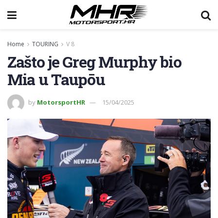
Home
TOURING
V 8
Zašto je Greg Murphy bio
Mia u Taupōu
by
MotorsportHR
15/04/2025