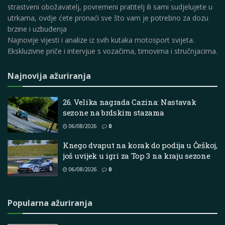
strastveni obožavatelj, povremeni pratitelj ili sami sudjelujete u
utrkama, ovdje ćete pronaći sve što vam je potrebno za dozu
brzine i uzbuđenja
Najnovije vijesti i analize iz svih kutaka motosport svijeta.
Ekskluzivne priče i intervjue s vozačima, timovima i stručnjacima.
Najnovija ažuriranja
26. Velika nagrada Cazina: Nastavak
sezone na brdskim stazama
06/08/2026
0
Knego dvaput na korak do podija u Češkoj,
još uvijek u igri za Top 3 na kraju sezone
06/08/2026
0
Popularna ažuriranja