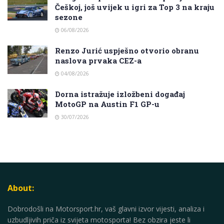
Češkoj, još uvijek u igri za Top 3 na kraju
sezone
06/08/2026
Renzo Jurić uspješno otvorio obranu
naslova prvaka CEZ-a
04/08/2026
Dorna istražuje izložbeni događaj
MotoGP na Austin F1 GP-u
30/07/2026
About:
Dobrodošli na Motorsport.hr, vaš glavni izvor vijesti, analiza i
uzbudljivih priča iz svijeta motosporta! Bez obzira jeste li