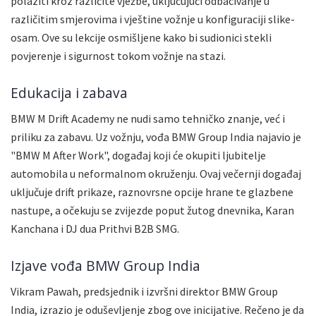
polaziti kroz različite vježbe, uključujući odbacivanje u
različitim smjerovima i vještine vožnje u konfiguraciji slike-
osam. Ove su lekcije osmišljene kako bi sudionici stekli
povjerenje i sigurnost tokom vožnje na stazi.
Edukacija i zabava
BMW M Drift Academy ne nudi samo tehničko znanje, već i
priliku za zabavu. Uz vožnju, vođa BMW Group India najavio je
"BMW M After Work", događaj koji će okupiti ljubitelje
automobila u neformalnom okruženju. Ovaj večernji događaj
uključuje drift prikaze, raznovrsne opcije hrane te glazbene
nastupe, a očekuju se zvijezde poput žutog dnevnika, Karan
Kanchana i DJ dua Prithvi B2B SMG.
Izjave vođa BMW Group India
Vikram Pawah, predsjednik i izvršni direktor BMW Group
India, izrazio je oduševljenje zbog ove inicijative. Rečeno je da