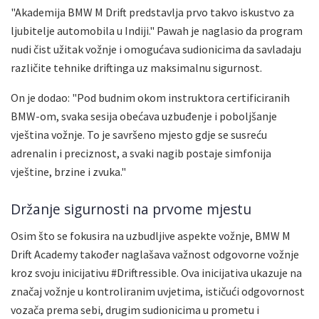
"Akademija BMW M Drift predstavlja prvo takvo iskustvo za
ljubitelje automobila u Indiji." Pawah je naglasio da program
nudi čist užitak vožnje i omogućava sudionicima da savladaju
različite tehnike driftinga uz maksimalnu sigurnost.
On je dodao: "Pod budnim okom instruktora certificiranih
BMW-om, svaka sesija obećava uzbuđenje i poboljšanje
vještina vožnje. To je savršeno mjesto gdje se susreću
adrenalin i preciznost, a svaki nagib postaje simfonija
vještine, brzine i zvuka."
Držanje sigurnosti na prvome mjestu
Osim što se fokusira na uzbudljive aspekte vožnje, BMW M
Drift Academy također naglašava važnost odgovorne vožnje
kroz svoju inicijativu #Driftressible. Ova inicijativa ukazuje na
značaj vožnje u kontroliranim uvjetima, ističući odgovornost
vozača prema sebi, drugim sudionicima u prometu i