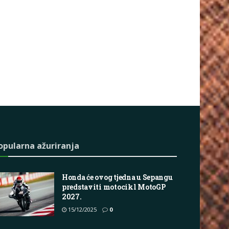
opularna ažuriranja
Honda će ovog tjedna u Sepangu
predstaviti motocikl MotoGP
2027.
15/12/2025
0