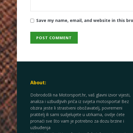
Save my name, email, and website in this br
About:
Dobrodošli na Motorsport.hr, vaš glavni izvor vijesti,
analiza i uzbudljivih priča iz svijeta motosporta! Bez
obzira jeste li strastveni obožavatelj, povremeni
pratitelj ili sami sudjelujete u utrkama, ovdje ćete
pronaći sve što vam je potrebno za dozu brzine i
uzbuđenja