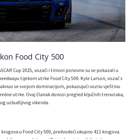
kon Food City 500
SCAR Cup 2025, vozači i timovi ponovno su se pokazali u
eedwayu tijekom utrke Food City 500. Kyle Larson, vozač s
taknuo se svojom dominacijom, pokazujući voznu vještinu
edne utrke. Ovaj članak donosi pregled ključnih trenutaka,
og uzbudljivog vikenda.
j krugova u Food City 500, predvodeći ukupno 411 krugova.