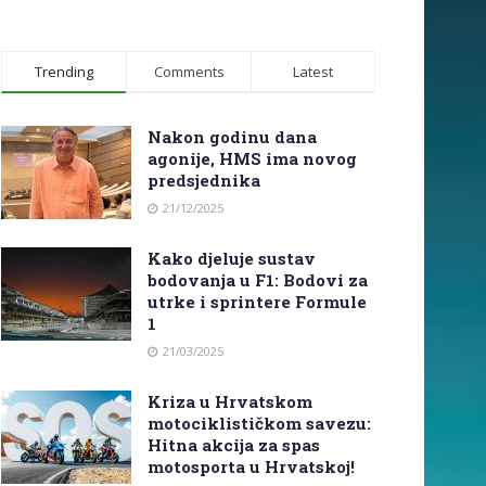
Trending
Comments
Latest
Nakon godinu dana
agonije, HMS ima novog
predsjednika
21/12/2025
Kako djeluje sustav
bodovanja u F1: Bodovi za
utrke i sprintere Formule
1
21/03/2025
Kriza u Hrvatskom
motociklističkom savezu:
Hitna akcija za spas
motosporta u Hrvatskoj!