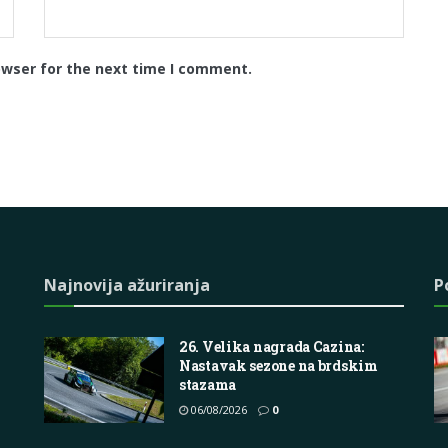
owser for the next time I comment.
Najnovija ažuriranja
P
26. Velika nagrada Cazina:
Nastavak sezone na brdskim
stazama
06/08/2026
0