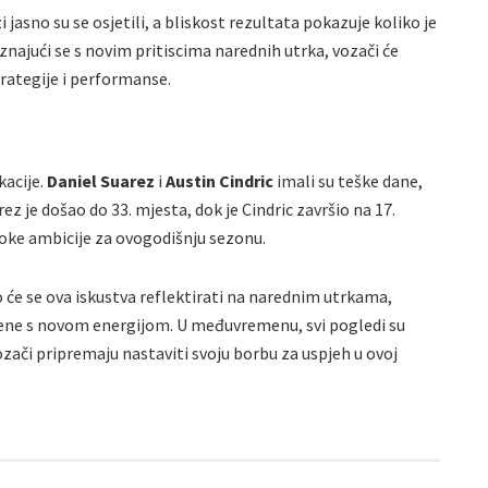
 jasno su se osjetili, a bliskost rezultata pokazuje koliko je
ajući se s novim pritiscima narednih utrka, vozači će
trategije i performanse.
kacije.
Daniel Suarez
i
Austin Cindric
imali su teške dane,
rez je došao do 33. mjesta, dok je Cindric završio na 17.
soke ambicije za ovogodišnju sezonu.
o će se ova iskustva reflektirati na narednim utrkama,
ene s novom energijom. U međuvremenu, svi pogledi su
ozači pripremaju nastaviti svoju borbu za uspjeh u ovoj