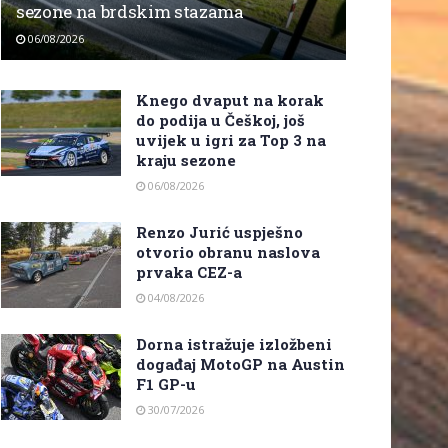
sezone na brdskim stazama
06/08/2026
Knego dvaput na korak
do podija u Češkoj, još
uvijek u igri za Top 3 na
kraju sezone
06/08/2026
Renzo Jurić uspješno
otvorio obranu naslova
prvaka CEZ-a
04/08/2026
Dorna istražuje izložbeni
događaj MotoGP na Austin
F1 GP-u
30/07/2026