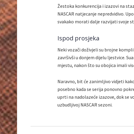
Žestoka konkurencija i izazovi na stazi
NASCAR natjecanje nepredvidivo. Upozn
svakako morati dalje razvijati svoje s
Ispod prosjeka
Neki vozači doživjeli su brojne kompli
završivši u donjem dijelu ljestvice. Sua
mjestu, nakon što su obojica imali vi
Naravno, bit će zanimljivo vidjeti kak
posebno kada se serija ponovno pokr
uprti na nadolazeće izazove, dok se v
uzbudljivoj NASCAR sezoni.