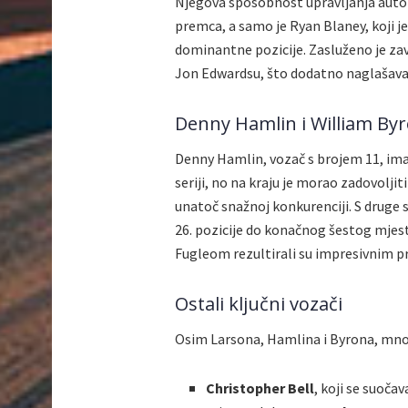
Njegova sposobnost upravljanja autom
premca, a samo je Ryan Blaney, koji j
dominantne pozicije. Zasluženo je z
Jon Edwardsu, što dodatno naglašava 
Denny Hamlin i William By
Denny Hamlin, vozač s brojem 11, ima
seriji, no na kraju je morao zadovolj
unatoč snažnoj konkurenciji. S druge 
26. pozicije do konačnog šestog mjes
Fugleom rezultirali su impresivnim 
Ostali ključni vozači
Osim Larsona, Hamlina i Byrona, mnog
Christopher Bell
, koji se suoč