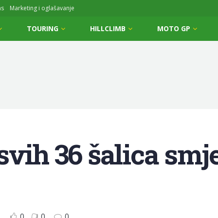
ms
Marketing i oglašavanje
TOURING
HILLCLIMB
MOTO GP
svih 36 šalica smj
0
0
0