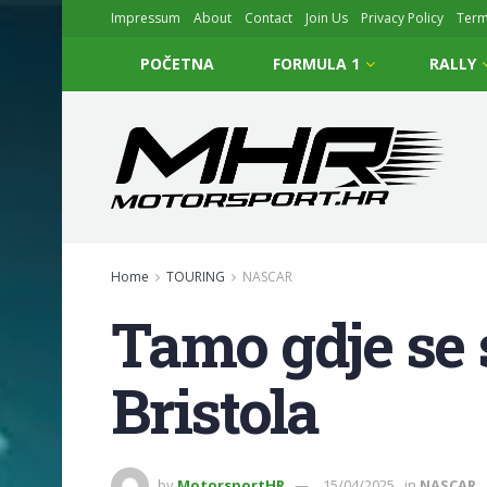
Impressum
About
Contact
Join Us
Privacy Policy
Ter
POČETNA
FORMULA 1
RALLY
Home
TOURING
NASCAR
Tamo gdje se 
Bristola
by
MotorsportHR
15/04/2025
in
NASCAR