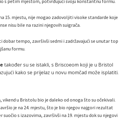
io s petim mjestom, potvrđujući svoju konstantnu formu.
 na 15. mjestu, nije mogao zadovoljiti visoke standarde koje
nse nisu bile na razini njegovih suigrača.
ti dobar tempo, završivši sedmi i zadržavajući se unutar top
ljšanu formu.
oe
također su se istakli, s Briscoeom koji je u Bristol
zujući kako se prijelaz u novu momčad može isplatiti.
a
, vikend u Bristolu bio je daleko od onoga što su očekivali.
avršio je na 24. mjestu, što je bio njegov najgori rezultat
r suočio s izazovima, završivši na 19. mjestu dok su njegovi