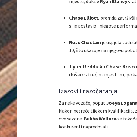
mjestu, dok se
Ryan Blaney
vrat
Chase Elliott
, premda završivši
si je postavio i njegove performa
Ross Chastain
je uspjela zadrža
10, što ukazuje na njegovu pobo
Tyler Reddick
i
Chase Brisc
došao s trećim mjestom, poka
Izazovi i razočaranja
Za neke vozače, poput
Joeya Logan
Nakon nesreće tijekom kvalifikacija, z
ove sezone.
Bubba Wallace
se takođe
konkurenti napredovali.