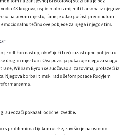
obilom na zahtjevnoj Bristolovoj stazi bila je bez
e vodio 48 krugova, uspio malo izmijeniti Larsona iz njegove
avršio na prvom mjestu, čime je odao počast preminulom
emocionalnu težinu ove pobjede za njega i njegov tim.
ron
o je odličan nastup, okuđujući treću uzastopnu pobjedu u
iti se drugim mjestom. Ova pozicija pokazuje njegovu snagu
strane, William Byron se suočavao s izazovima, prolazeći iz
ta. Njegova borba i timski rad s šefom posade Rudyjem
preformansama.
i su vozači pokazali odlične izvedbe.
avao s problemima tijekom utrke, završio je na osmom