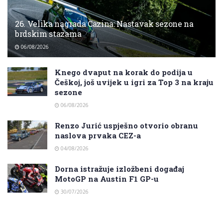
26. Velika nagrada Cazina: Nastavak sezone na
brdskim stazama
06/08/2026
Knego dvaput na korak do podija u
Češkoj, još uvijek u igri za Top 3 na kraju
sezone
06/08/2026
Renzo Jurić uspješno otvorio obranu
naslova prvaka CEZ-a
04/08/2026
Dorna istražuje izložbeni događaj
MotoGP na Austin F1 GP-u
30/07/2026