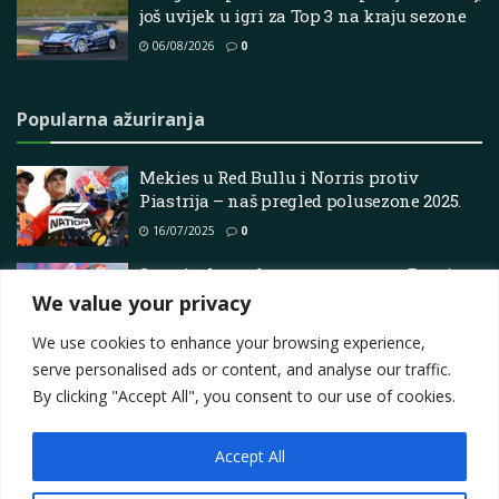
još uvijek u igri za Top 3 na kraju sezone
06/08/2026
0
Popularna ažuriranja
Mekies u Red Bullu i Norris protiv
Piastrija – naš pregled polusezone 2025.
16/07/2025
0
Stvorite legendarne uspomene u Brnu!
We value your privacy
18/06/2026
0
We use cookies to enhance your browsing experience,
serve personalised ads or content, and analyse our traffic.
By clicking "Accept All", you consent to our use of cookies.
Accept All
Impressum
About
Contact
Join Us
Privacy Policy
Terms
Marketing i oglašavanje