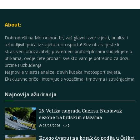
About:
Dobrodošli na Motorsport.hr, vaš glavni izvor vijesti, analiza i
uzbudljivih priča iz svijeta motosporta! Bez obzira jeste li
strastveni obožavatelj, povremeni pratitelj ili sami sudjelujete u
utrkama, ovdje ćete pronaći sve što vam je potrebno za dozu
brzine i uzbuđenja
Najnovije vijesti i analize iz svih kutaka motosport svijeta.
Ekskluzivne priče i intervjue s vozačima, timovima i stručnjacima.
Najnovija ažuriranja
26. Velika nagrada Cazina: Nastavak
sezone na brdskim stazama
06/08/2026
0
Knego dvaput na korak do podija u Češkoj,