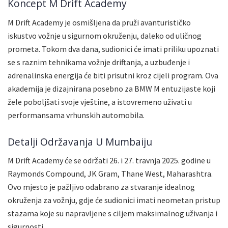
Koncept M Drift Academy
M Drift Academy je osmišljena da pruži avanturističko
iskustvo vožnje u sigurnom okruženju, daleko od uličnog
prometa. Tokom dva dana, sudionici će imati priliku upoznati
se s raznim tehnikama vožnje driftanja, a uzbuđenje i
adrenalinska energija će biti prisutni kroz cijeli program. Ova
akademija je dizajnirana posebno za BMW M entuzijaste koji
žele poboljšati svoje vještine, a istovremeno uživati u
performansama vrhunskih automobila.
Detalji Održavanja U Mumbaiju
M Drift Academy će se održati 26. i 27. travnja 2025. godine u
Raymonds Compound, JK Gram, Thane West, Maharashtra.
Ovo mjesto je pažljivo odabrano za stvaranje idealnog
okruženja za vožnju, gdje će sudionici imati neometan pristup
stazama koje su napravljene s ciljem maksimalnog uživanja i
sigurnosti.