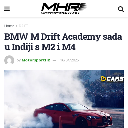
Home
DRIFT
BMW M Drift Academy sada
u Indiji s M2 i M4
by
MotorsportHR
16/04/2025