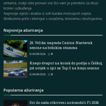
utrkama, ovdje ćete pronaći sve što vam je potrebno za dozu
brzine i uzbuđenja
Najnovije vijesti i analize iz svih kutaka motosport svijeta.
Ekskluzivne priče i intervjue s vozačima, timovima i stručnjacima.
Najnovija ažuriranja
26. Velika nagrada Cazina: Nastavak
sezone na brdskim stazama
06/08/2026
0
Knego dvaput na korak do podija u Češkoj,
još uvijek u igri za Top 3 na kraju sezone
06/08/2026
0
Popularna ažuriranja
Svi do sada otkriveni automobili F1 2026