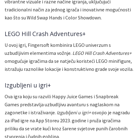
vibrantne vizuale i razne načine igranja, uključujući
tradicionalni način za jednog igrača i inovativne mogućnosti
kao što su Wild Swap Hands i Color Showdown.
LEGO Hill Crash Adventures+
U ovoj igri, Fingersoft kombinira LEGO univerzum s
uzbudljivim elementima vožnje.
LEGO Hill Crash Adventures+
omogućuje igračima da se natječu koristeći LEGO minifigure,
istražuju raznolike lokacije i konstruktivno grade svoje vozila.
Izgubljeni u igri+
Ova igra koju su razvili Happy Juice Games i Snapbreak
Games predstavlja uzbudljivu avanturu s naglaskom na
zagonetke i istraživanje.
Izgubljeni u igri+
osvojio je nagradu
za iPad igre na App Storeu 2023. godine i pruža igračima
priliku da se vrate kući kroz šarene svjetove punih čarobnih
stvorenja i čudnih goblina.