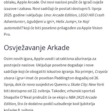
oblaku, Apple Arcade. Ovi novi naslovi pružit će igrači svježe
izazove i zabavu. Novi sadržaji će postati dostupni 5. lipnja
2025. godine i uključuju:
Uno: Arcade Edition
,
LEGO Hill Crash
Adventures+
,
Izgubljeni u igri+
,
Helix Jump+
, te
Koji
automobil?
koji će biti posebno prilagođen za Apple Vision
Pro.
Osvježavanje Arkade
Osim novih igara, Apple uvodi i atraktivna ažuriranja za
postojeće naslove. Uključuje posebne događaje i nove
sadržaje koji će obogatiti iskustvo igranja. Na primjer,
Crayola
stvara i igra+
imat će poseban Paddington događaj od 26.
lipnja, dok će novo susjedstvo Queens u
Skate City: New York
biti dostupno od 22. svibnja. Također, vrhunski sportaš
Shaquille O’Neal pridružit će se ekipi u
NBA 2K25 Arcade
Edition
, što će dodatno podići uzbuđenje kod ljubitelja
košarke 8. svibnja.