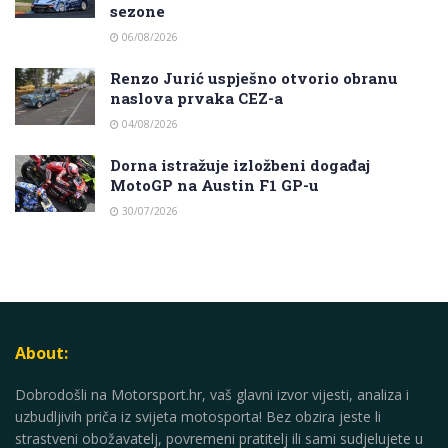
sezone
06/08/2026
Renzo Jurić uspješno otvorio obranu
naslova prvaka CEZ-a
04/08/2026
Dorna istražuje izložbeni događaj
MotoGP na Austin F1 GP-u
30/07/2026
About:
Dobrodošli na Motorsport.hr, vaš glavni izvor vijesti, analiza i
uzbudljivih priča iz svijeta motosporta! Bez obzira jeste li
strastveni obožavatelj, povremeni pratitelj ili sami sudjelujete u