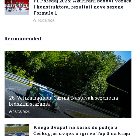
F1 Poredaj 2025: Ažurirani bodovi vozača
i konstruktora, rezultati nove sezone
Formule 1
19/03/2025
Recommended
26. Velika nagrada Cazina: Nastavak sezone na
brdskim stazama
06/08/2026
Knego dvaput na korak do podija u
Češkoj, još uvijek u igri za Top 3 na kraju