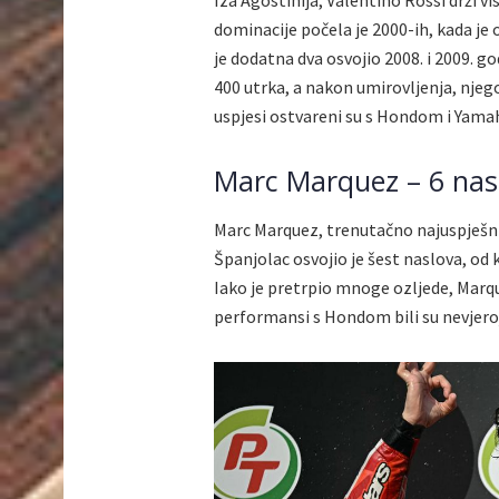
Iza Agostinija, Valentino Rossi drži 
dominacije počela je 2000-ih, kada je 
je dodatna dva osvojio 2008. i 2009. go
400 utrka, a nakon umirovljenja, njego
uspjesi ostvareni su s Hondom i Yama
Marc Marquez – 6 nas
Marc Marquez, trenutačno najuspješniji
Španjolac osvojio je šest naslova, od 
Iako je pretrpio mnoge ozljede, Marqu
performansi s Hondom bili su nevjeroj