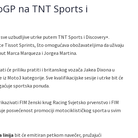
oGP na TNT Sports i
 sve uzbudljive utrke putem TNT Sports i Discovery+.
 te Tissot Sprints, što omogućava obožavateljima da uživaju
put Marca Marqueza i Jorgea Martina.
imati će priliku pratiti i britanskog vozača Jakea Dixona u
 iz Moto3 kategorije. Sve kvalifikacijske sesije i utrke bit će
gaćuje sportska ponuda.
ikazivati FIM ženski krug Racing Svjetsko prvenstvo i FIM
uje posvećenost promociji motociklističkog sporta u svim
 linija
bit će emitiran petkom navečer, pružajući