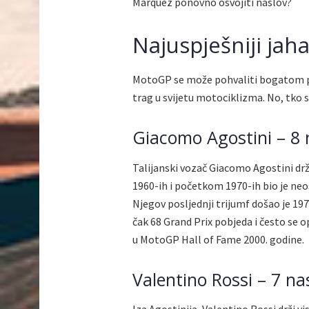
Marquez ponovno osvojiti naslov?
Najuspješniji jah
MotoGP se može pohvaliti bogatom povi
trag u svijetu motociklizma. No, tko su
Giacomo Agostini – 8 
Talijanski vozač Giacomo Agostini dr
1960-ih i početkom 1970-ih bio je neo
Njegov posljednji trijumf došao je 19
čak 68 Grand Prix pobjeda i često se o
u MotoGP Hall of Fame 2000. godine.
Valentino Rossi – 7 na