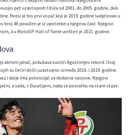
visoko mjesto s ukupno sedam naslova. Njegova era
osvojio pet uzastopnih titula od 2001. do 2005. godine, dok
dine. Rossi je bio prvi vozač koji je 2019. godine sudjelovao u
v broj 46 povučen je iz upotrebe u njegovu čast. Njegovi
hom, a u MotoGP Hall of Fame uvršten je 2021. godine.
lova
 aktivni jahač, pokušava sustići Agostinijev rekord. Ovaj
kojih su četiri došli uzastopno između 2016. i 2019. godine.
ez i dalje ima potencijal za dodatne naslove. Njegovi
atni, a sada, s Ducatijem, nada se povratku na stare staze.