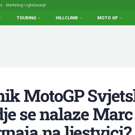
ms
Marketing i oglašavanje
TOURING
HILLCLIMB
MOTO GP
dnik MotoGP Svjet
je se nalaze Marc
naia na ljestvici?