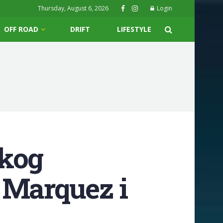
Thursday, August 6, 2026
Login
OFF ROAD
DRIFT
LIFESTYLE
skog
 Marquez i