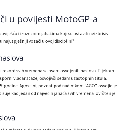
ači u povijesti MotoGP-a
ješću i izuzetnim jahačima koji su ostavili neizbrisiv
 najuspješniji vozači u ovoj disciplini?
naslova
ži rekord svih vremena sa osam osvojenih naslova. Tijekom
sporni vladar staze, osvojivši sedam uzastopnih titula.
75. godine. Agostini, poznat pod nadimkom "AGO", osvojio je
pisuje kao jedan od najvećih jahača svih vremena. Uvršten je
slova