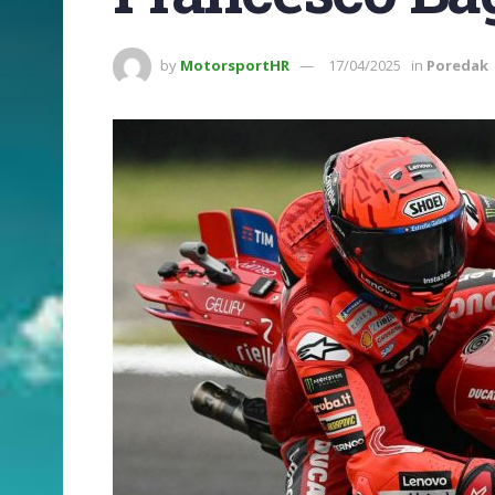
by
MotorsportHR
17/04/2025
in
Poredak