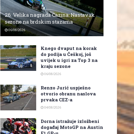
26. Velika nagrada Cazina: Nastavak
sezone na brdskim stazama
06/08/2026
Knego dvaput na korak
do podija u Češkoj, još
uvijek u igri za Top 3 na
kraju sezone
06/08/2026
Renzo Jurić uspješno
otvorio obranu naslova
prvaka CEZ-a
04/08/2026
Dorna istražuje izložbeni
događaj MotoGP na Austin
F1 GP-u