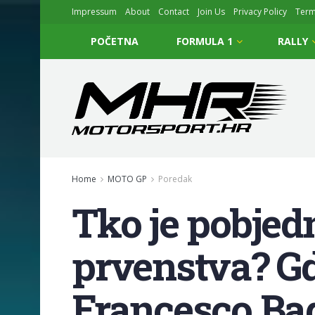
Impressum
About
Contact
Join Us
Privacy Policy
Ter
POČETNA
FORMULA 1
RALLY
Home
MOTO GP
Poredak
Tko je pobje
prvenstva? Gd
Francesco Bag