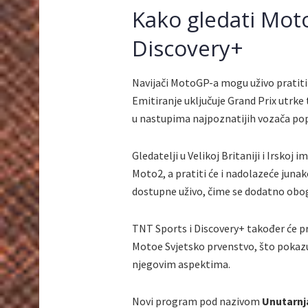
Kako gledati Mot
Discovery+
Navijači MotoGP-a mogu uživo pratiti
Emitiranje uključuje Grand Prix utrke
u nastupima najpoznatijih vozača po
Gledatelji u Velikoj Britaniji i Irskoj 
Moto2, a pratiti će i nadolazeće junake
dostupne uživo, čime se dodatno obo
TNT Sports i Discovery+ također će pr
Motoe Svjetsko prvenstvo, što pokaz
njegovim aspektima.
Novi program pod nazivom
Unutarnja