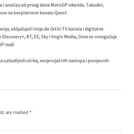
ija i analiza od prvog dana MotoGP vikenda. Također,
show na besplatnom kanalu Quest.
ja, uključujući liniju do četiri TV kanala i digitalne
Discovery+, BT, EE, Sky i Virgin Media, čime se omogućuje
P nudi.
uzbudljivih utrka, nevjerojatnih nastupa i povijesnih
elds are marked
*