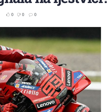
0
0
0