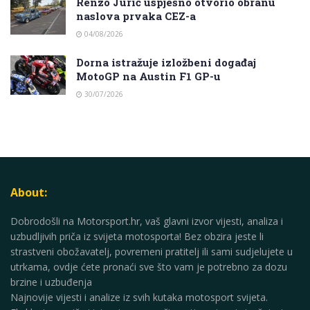
Renzo Jurić uspješno otvorio obranu
naslova prvaka CEZ-a
04/08/2026
Dorna istražuje izložbeni događaj
MotoGP na Austin F1 GP-u
30/07/2026
About:
Dobrodošli na Motorsport.hr, vaš glavni izvor vijesti, analiza i
uzbudljivih priča iz svijeta motosporta! Bez obzira jeste li
strastveni obožavatelj, povremeni pratitelj ili sami sudjelujete u
utrkama, ovdje ćete pronaći sve što vam je potrebno za dozu
brzine i uzbuđenja
Najnovije vijesti i analize iz svih kutaka motosport svijeta.