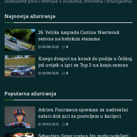
Ekskluzivne priče i intervjue s vozačima, timovima i stručnjacima.
Najnovija ažuriranja
26. Velika nagrada Cazina: Nastavak
sezone na brdskim stazama
06/08/2026
0
Knego dvaput na korak do podija u Češkoj,
još uvijek u igri za Top 3 na kraju sezone
06/08/2026
0
Popularna ažuriranja
Adrien Fourmaux spreman za nadrealni
safari dok juri za postoljem u karijeri
18/03/2025
0
Sebastien Ogier sretan što može poželjeti