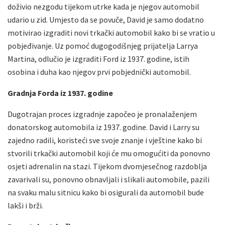
doživio nezgodu tijekom utrke kada je njegov automobil
udario u zid. Umjesto da se povuče, David je samo dodatno
motivirao izgraditi novi trkački automobil kako bi se vratio u
pobjeđivanje. Uz pomoć dugogodišnjeg prijatelja Larrya
Martina, odlučio je izgraditi Ford iz 1937. godine, istih
osobina i duha kao njegov prvi pobjednički automobil.
Gradnja Forda iz 1937. godine
Dugotrajan proces izgradnje započeo je pronalaženjem
donatorskog automobila iz 1937. godine. David i Larry su
zajedno radili, koristeći sve svoje znanje i vještine kako bi
stvorili trkački automobil koji će mu omogućiti da ponovno
osjeti adrenalin na stazi. Tijekom dvomjesečnog razdoblja
zavarivali su, ponovno obnavljali i slikali automobile, pazili
na svaku malu sitnicu kako bi osigurali da automobil bude
lakši i brži.