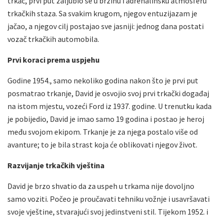
trkač, prvi put zaljubio se u brzinu i adrenalinsku atmosferu
trkačkih staza. Sa svakim krugom, njegov entuzijazam je
jačao, a njegov cilj postajao sve jasniji: jednog dana postati
vozač trkačkih automobila.
Prvi koraci prema uspjehu
Godine 1954., samo nekoliko godina nakon što je prvi put
posmatrao trkanje, David je osvojio svoj prvi trkački događaj
na istom mjestu, vozeći Ford iz 1937. godine. U trenutku kada
je pobijedio, David je imao samo 19 godina i postao je heroj
među svojom ekipom. Trkanje je za njega postalo više od
avanture; to je bila strast koja će oblikovati njegov život.
Razvijanje trkačkih vještina
David je brzo shvatio da za uspeh u trkama nije dovoljno
samo voziti. Počeo je proučavati tehniku vožnje i usavršavati
svoje vještine, stvarajući svoj jedinstveni stil. Tijekom 1952. i