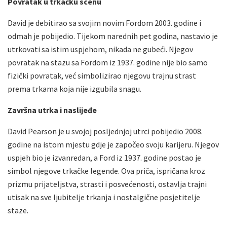
Povratak u trkačku scenu
David je debitirao sa svojim novim Fordom 2003. godine i
odmah je pobijedio. Tijekom narednih pet godina, nastavio je
utrkovati sa istim uspjehom, nikada ne gubeći. Njegov
povratak na stazu sa Fordom iz 1937. godine nije bio samo
fizički povratak, već simbolizirao njegovu trajnu strast
prema trkama koja nije izgubila snagu.
Završna utrka i naslijeđe
David Pearson je u svojoj posljednjoj utrci pobijedio 2008.
godine na istom mjestu gdje je započeo svoju karijeru. Njegov
uspjeh bio je izvanredan, a Ford iz 1937. godine postao je
simbol njegove trkačke legende. Ova priča, ispričana kroz
prizmu prijateljstva, strasti i posvećenosti, ostavlja trajni
utisak na sve ljubitelje trkanja i nostalgične posjetitelje
staze.