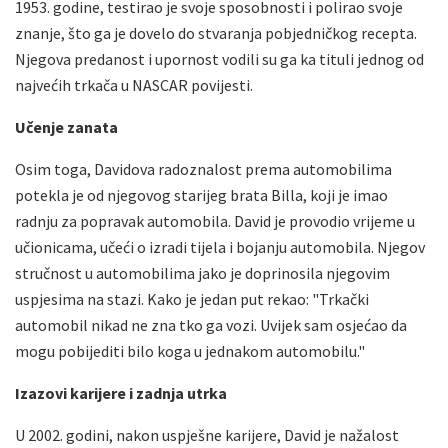
1953. godine, testirao je svoje sposobnosti i polirao svoje
znanje, što ga je dovelo do stvaranja pobjedničkog recepta.
Njegova predanost i upornost vodili su ga ka tituli jednog od
najvećih trkača u NASCAR povijesti.
Učenje zanata
Osim toga, Davidova radoznalost prema automobilima
potekla je od njegovog starijeg brata Billa, koji je imao
radnju za popravak automobila. David je provodio vrijeme u
učionicama, učeći o izradi tijela i bojanju automobila. Njegov
stručnost u automobilima jako je doprinosila njegovim
uspjesima na stazi. Kako je jedan put rekao: "Trkački
automobil nikad ne zna tko ga vozi. Uvijek sam osjećao da
mogu pobijediti bilo koga u jednakom automobilu."
Izazovi karijere i zadnja utrka
U 2002. godini, nakon uspješne karijere, David je nažalost