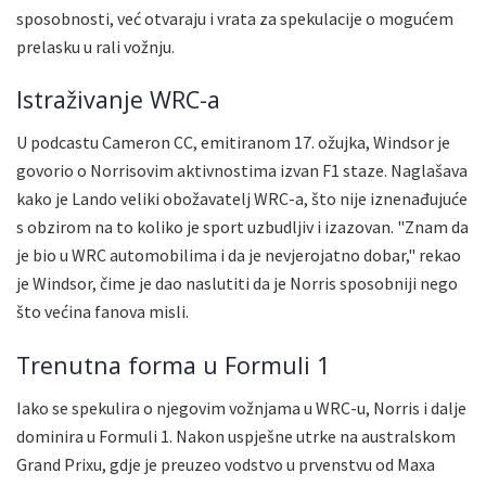
sposobnosti, već otvaraju i vrata za spekulacije o mogućem
prelasku u rali vožnju.
Istraživanje WRC-a
U podcastu Cameron CC, emitiranom 17. ožujka, Windsor je
govorio o Norrisovim aktivnostima izvan F1 staze. Naglašava
kako je Lando veliki obožavatelj WRC-a, što nije iznenađujuće
s obzirom na to koliko je sport uzbudljiv i izazovan. "Znam da
je bio u WRC automobilima i da je nevjerojatno dobar," rekao
je Windsor, čime je dao naslutiti da je Norris sposobniji nego
što većina fanova misli.
Trenutna forma u Formuli 1
Iako se spekulira o njegovim vožnjama u WRC-u, Norris i dalje
dominira u Formuli 1. Nakon uspješne utrke na australskom
Grand Prixu, gdje je preuzeo vodstvo u prvenstvu od Maxa