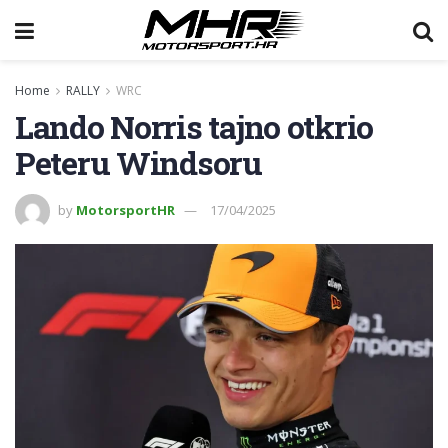
Home
RALLY
WRC
Lando Norris tajno otkrio
Peteru Windsoru
by
MotorsportHR
17/04/2025