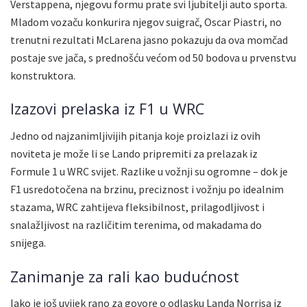
Verstappena, njegovu formu prate svi ljubitelji auto sporta.
Mladom vozaču konkurira njegov suigrač, Oscar Piastri, no
trenutni rezultati McLarena jasno pokazuju da ova momčad
postaje sve jača, s prednošću većom od 50 bodova u prvenstvu
konstruktora.
Izazovi prelaska iz F1 u WRC
Jedno od najzanimljivijih pitanja koje proizlazi iz ovih
noviteta je može li se Lando pripremiti za prelazak iz
Formule 1 u WRC svijet. Razlike u vožnji su ogromne – dok je
F1 usredotočena na brzinu, preciznost i vožnju po idealnim
stazama, WRC zahtijeva fleksibilnost, prilagodljivost i
snalažljivost na različitim terenima, od makadama do
snijega.
Zanimanje za rali kao budućnost
Iako je još uvijek rano za govore o odlasku Landa Norrisa iz