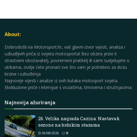
About:
Dobrodošli na Motorsport.hr, vaš glavni izvor vijesti, analiza i
uzbudljivih priča iz svijeta motosporta! Bez obzira jeste li
strastveni obožavatelj, povremeni pratitelj ili sami sudjelujete u
utrkama, ovdje ćete pronaći sve što vam je potrebno za dozu
brzine i uzbuđenja
Najnovije vijesti i analize iz svih kutaka motosport svijeta.
Ekskluzivne priče i intervjue s vozačima, timovima i stručnjacima.
Najnovija ažuriranja
26. Velika nagrada Cazina: Nastavak
sezone na brdskim stazama
06/08/2026
0