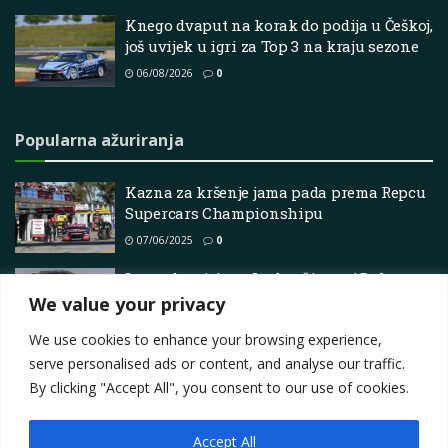
Knego dvaput na korak do podija u Češkoj,
još uvijek u igri za Top 3 na kraju sezone
06/08/2026
0
Popularna ažuriranja
Kazna za kršenje jama pada prema Repcu
Supercars Championshipu
07/06/2025
0
Legenda mitinga Loeb teži prvoj Dakar
pobjedi s novom Dacijom
We value your privacy
09/04/2025
0
We use cookies to enhance your browsing experience,
serve personalised ads or content, and analyse our traffic.
By clicking "Accept All", you consent to our use of cookies.
Accept All