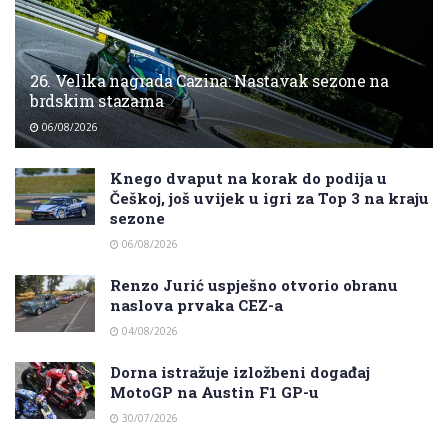
26. Velika nagrada Cazina: Nastavak sezone na
brdskim stazama
06/08/2026
Knego dvaput na korak do podija u
Češkoj, još uvijek u igri za Top 3 na kraju
sezone
06/08/2026
Renzo Jurić uspješno otvorio obranu
naslova prvaka CEZ-a
04/08/2026
Dorna istražuje izložbeni događaj
MotoGP na Austin F1 GP-u
30/07/2026