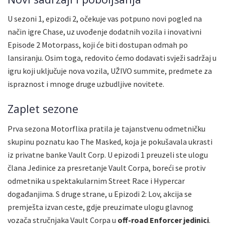
U sezoni 1, epizodi 2, očekuje vas potpuno novi pogled na
način igre Chase, uz uvođenje dodatnih vozila i inovativni
Episode 2 Motorpass, koji će biti dostupan odmah po
lansiranju. Osim toga, redovito ćemo dodavati svježi sadržaj u
igru koji uključuje nova vozila, UŽIVO summite, predmete za
ispraznost i mnoge druge uzbudljive novitete.
Zaplet sezone
Prva sezona Motorflixa pratila je tajanstvenu odmetničku
skupinu poznatu kao The Masked, koja je pokušavala ukrasti
iz privatne banke Vault Corp. U epizodi 1 preuzeli ste ulogu
člana Jedinice za presretanje Vault Corpa, boreći se protiv
odmetnika u spektakularnim Street Race i Hypercar
događanjima. S druge strane, u Epizodi 2: Lov, akcija se
premješta izvan ceste, gdje preuzimate ulogu glavnog
vozača stručnjaka Vault Corpa u
off-road Enforcer jedinici
.