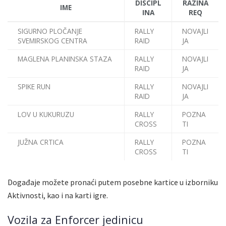
DISCIPL
RAZINA
IME
INA
REQ
SIGURNO PLOČANJE
RALLY
NOVAJLI
SVEMIRSKOG CENTRA
RAID
JA
MAGLENA PLANINSKA STAZA
RALLY
NOVAJLI
RAID
JA
SPIKE RUN
RALLY
NOVAJLI
RAID
JA
LOV U KUKURUZU
RALLY
POZNA
CROSS
TI
JUŽNA CRTICA
RALLY
POZNA
CROSS
TI
Događaje možete pronaći putem posebne kartice u izborniku
Aktivnosti, kao i na karti igre.
Vozila za Enforcer jedinicu