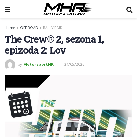
Home
OFF ROAD
RALLY RAID
The Crew® 2, sezona 1,
epizoda 2: Lov
by
MotorsportHR
21/05/2026