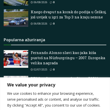
06/08/2026
0
Knego dvaput na korak do podija u Češkoj,
još uvijek u igri za Top 3 na kraju sezone
06/08/2026
0
Popularna ažuriranja
Fernando Alonso slavi kao jaka kiša
pustoš na Nürburgringu – 2007. Europska
velika nagrada
02/07/2025
0
BTCC as Ingram za utrku Sierra RS500 na
Brands Hatch
We value your privacy
13/06/2025
0
We use cookies to enhance your browsing experience,
serve personalised ads or content, and analyse our traffic.
By clicking "Accept All", you consent to our use of cookies.