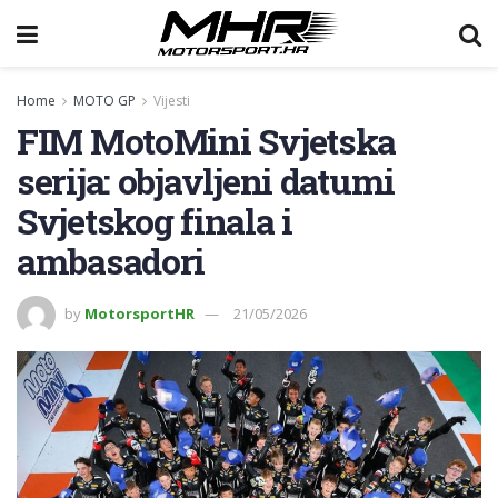
Home
MOTO GP
Vijesti
FIM MotoMini Svjetska
serija: objavljeni datumi
Svjetskog finala i
ambasadori
by
MotorsportHR
21/05/2026