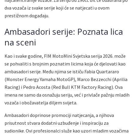
najtalentiranije vozače. Za seriju od 190cc bit će odabrana po
dva vozača iz svake serije koji će se natjecati u ovom
prestižnom događaju.
Ambasadori serije: Poznata lica
na sceni
Kao i svake godine, FIM MotoMini Svjetska serija 2026. može
se pohvaliti s brojnim poznatim licima koja će djelovati kao
ambasadori serije. Među njima se ističu Fabia Quartararo
(Monster Energy Yamaha MotoGP), Marco Bezzecchi (Aprilia
Racing) i Pedro Acosta (Red Bull KTM Factory Racing). Ova
imena ne samo da osnažuju seriju, već i privlače pažnju mladih
vozača i obožavatelja diljem svijeta.
Ambasadori doprinose promociji natjecanja, a njihova
prisutnost stvara dodatni uzbuđenje i inspiraciju za
sudionike. Ovi profesionalci služe kao uzori mladim vozačima