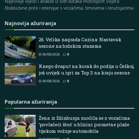
Najnovije vijesti i analize iz svih kutaka motosport svijeta.
Ekskluzivne priče i intervjue s vozačima, timovima i stručnjacima.
Najnovija ažuriranja
26. Velika nagrada Cazina: Nastavak
sezone na brdskim stazama
06/08/2026
0
Knego dvaput na korak do podija u Češkoj,
još uvijek u igri za Top 3 na kraju sezone
06/08/2026
0
Popularna ažuriranja
Žena iz Edinburga suočila se s vozačima
‘povlačeći štos’ u blizini prometne plaže
tijekom vožnje automobila