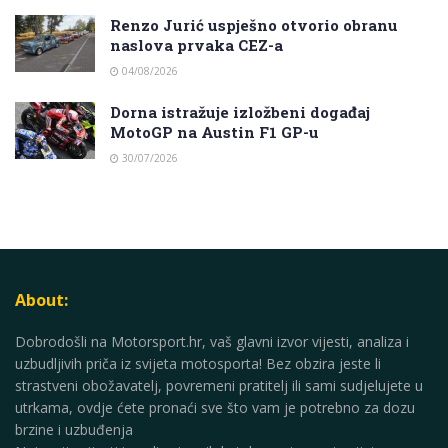
Renzo Jurić uspješno otvorio obranu
naslova prvaka CEZ-a
04/08/2026
Dorna istražuje izložbeni događaj
MotoGP na Austin F1 GP-u
30/07/2026
About:
Dobrodošli na Motorsport.hr, vaš glavni izvor vijesti, analiza i
uzbudljivih priča iz svijeta motosporta! Bez obzira jeste li
strastveni obožavatelj, povremeni pratitelj ili sami sudjelujete u
utrkama, ovdje ćete pronaći sve što vam je potrebno za dozu
brzine i uzbuđenja