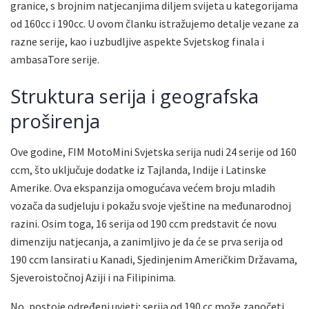
granice, s brojnim natjecanjima diljem svijeta u kategorijama
od 160cc i 190cc. U ovom članku istražujemo detalje vezane za
razne serije, kao i uzbudljive aspekte Svjetskog finala i
ambasaTore serije.
Struktura serija i geografska
proširenja
Ove godine, FIM MotoMini Svjetska serija nudi 24 serije od 160
ccm, što uključuje dodatke iz Tajlanda, Indije i Latinske
Amerike. Ova ekspanzija omogućava većem broju mladih
vozača da sudjeluju i pokažu svoje vještine na međunarodnoj
razini. Osim toga, 16 serija od 190 ccm predstavit će novu
dimenziju natjecanja, a zanimljivo je da će se prva serija od
190 ccm lansirati u Kanadi, Sjedinjenim Američkim Državama,
Sjeveroistočnoj Aziji i na Filipinima.
No, postoje određeni uvjeti; serija od 190 cc može započeti