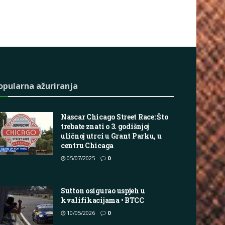
opularna ažuriranja
Nascar Chicago Street Race: Što
trebate znati o 3. godišnjoj
uličnoj utrci u Grant Parku, u
centru Chicaga
05/07/2025
0
Sutton osigurao uspjeh u
kvalifikacijama • BTCC
10/05/2026
0