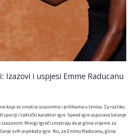
ni: Izazovi i uspjesi Emme Raducanu
ina koja se smatra izazovima i prilikama u tenisu. Za razliku
di sporiji i taktički karakter igre. Speed igre usporava lutanje
m izazovom. Mnogi igrači smatraju da je glina vrijeme za
ačanje svih aspekata igre. No, za Emmu Raducanu, glina