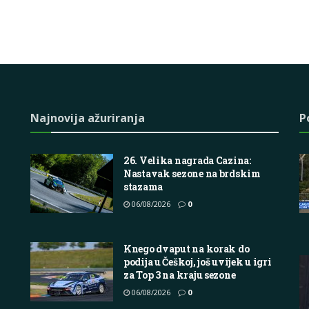
Najnovija ažuriranja
P
26. Velika nagrada Cazina:
Nastavak sezone na brdskim
stazama
06/08/2026
0
Knego dvaput na korak do
podija u Češkoj, još uvijek u igri
za Top 3 na kraju sezone
06/08/2026
0