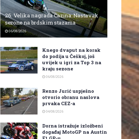
26. Velika nagrada Cazina: Nastavak
sezone na brdskim stazama
06/08/2026
Knego dvaput na korak
do podija u Češkoj, još
uvijek u igri za Top 3 na
kraju sezone
06/08/2026
Renzo Jurić uspješno
otvorio obranu naslova
prvaka CEZ-a
04/08/2026
Dorna istražuje izložbeni
događaj MotoGP na Austin
F1 GP-u