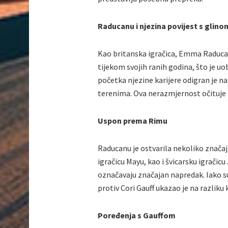
Raducanu i njezina povijest s glino
Kao britanska igračica, Emma Raducanu
tijekom svojih ranih godina, što je u
početka njezine karijere odigran je na
terenima. Ova nerazmjernost očituje s
Uspon prema Rimu
Raducanu je ostvarila nekoliko značaj
igračicu Mayu, kao i švicarsku igrači
označavaju značajan napredak. Iako su n
protiv Cori Gauff ukazao je na razliku
Poređenja s Gauffom