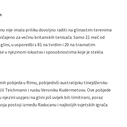
m
 nije imala priliku dovoljno raditi na glinastim terenima
običajeno za većinu britanskih tenisača. Samo 21 meč od
 glini, u usporedbi s 81 na tvrdim i 20 na travnatim
e u njezinom iskustvu i sposobnostima koje je stekla.
nih pobjeda u Rimu, pobijedivši australijsku tinejdžersku
cu Jil Teichmann i rusku Veroniku Kudermetovu. Ove pobjede
jezini uspjesi na glini još uvijek bili limitirani, poraz
 koja postoji između Raducanu i najboljih svjetskih igrača.