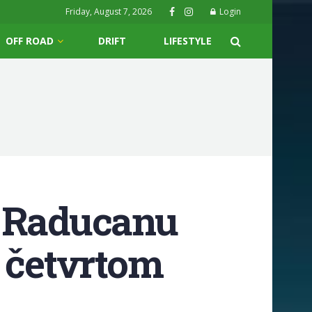
Friday, August 7, 2026
Login
OFF ROAD
DRIFT
LIFESTYLE
a Raducanu
u četvrtom