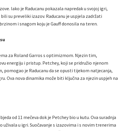
zove. Iako je Raducanu pokazala napredak u svojoj igri,
ili su preveliki izazov. Raducanu je uspjela zadržati
 brzinom i snagom koju je Gauff donosila na teren.
osu
ema za Roland Garros s optimizmom. Njezin tim,
vu energiju i pristup. Petchey, koji se pridružio njenom
, pomogao je Raducanu da se opusti tijekom natjecanja,
gru. Ova nova dinamika može biti ključna za njezin uspjeh na
bjeda od 11 mečeva dok je Petchey bio u kutu. Ova suradnja
to uživala u igri. Suočavanje s izazovima i s novim trenerima