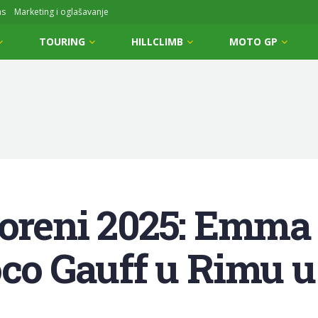
ms
Marketing i oglašavanje
TOURING
HILLCLIMB
MOTO GP
tvoreni 2025: Emm
oco Gauff u Rimu 