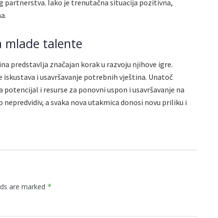
 partnerstva. Iako je trenutačna situacija pozitivna,
a.
za mlade talente
na predstavlja značajan korak u razvoju njihove igre.
e iskustava i usavršavanje potrebnih vještina. Unatoč
potencijal i resurse za ponovni uspon i usavršavanje na
to nepredvidiv, a svaka nova utakmica donosi novu priliku i
elds are marked
*