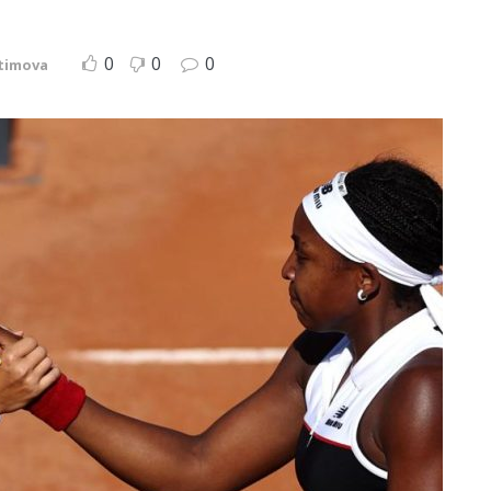
0
0
0
timova