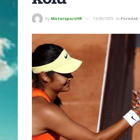
by
MotorsportHR
13/05/2025
in
Poredak 