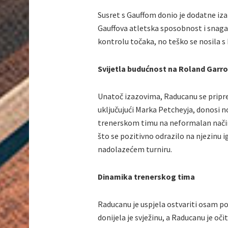
Susret s Gauffom donio je dodatne iza
Gauffova atletska sposobnost i snaga b
kontrolu točaka, no teško se nosila s
Svijetla budućnost na Roland Garr
Unatoč izazovima, Raducanu se pripr
uključujući Marka Petcheyja, donosi no
trenerskom timu na neformalan način
što se pozitivno odrazilo na njezinu i
nadolazećem turniru.
Dinamika trenerskog tima
Raducanu je uspjela ostvariti osam po
donijela je svježinu, a Raducanu je oči