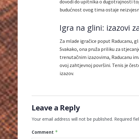
dovodi do upitnika o dugotrajnosti tog
budućnost ovog tima ostaje neizvjesn
Igra na glini: izazovi 
Za mlade igračice poput Raducanu, gli
Svakako, ona pruža priliku za stjecanj
trenutačnim izazovima, Raducanu ima 
ovoj zahtjevnoj površini. Tenis je čes
izazov.
Leave a Reply
Your email address will not be published.
Required fi
Comment
*