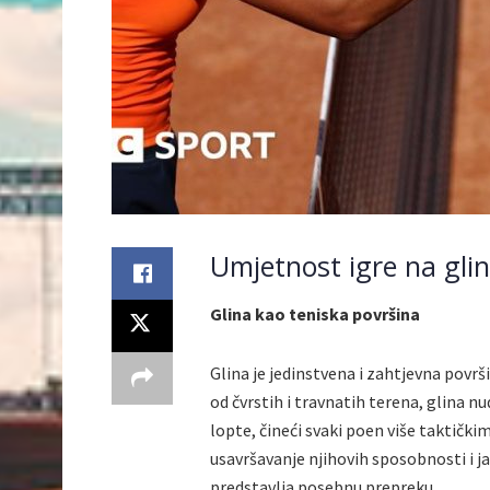
Umjetnost igre na gli
Glina kao teniska površina
Glina je jedinstvena i zahtjevna površ
od čvrstih i travnatih terena, glina nu
lopte, čineći svaki poen više taktički
usavršavanje njihovih sposobnosti i j
predstavlja posebnu prepreku.