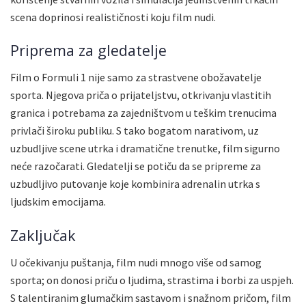
scena doprinosi realističnosti koju film nudi.
Priprema za gledatelje
Film o Formuli 1 nije samo za strastvene obožavatelje
sporta. Njegova priča o prijateljstvu, otkrivanju vlastitih
granica i potrebama za zajedništvom u teškim trenucima
privlači široku publiku. S tako bogatom narativom, uz
uzbudljive scene utrka i dramatične trenutke, film sigurno
neće razočarati. Gledatelji se potiču da se pripreme za
uzbudljivo putovanje koje kombinira adrenalin utrka s
ljudskim emocijama.
Zaključak
U očekivanju puštanja, film nudi mnogo više od samog
sporta; on donosi priču o ljudima, strastima i borbi za uspjeh.
S talentiranim glumačkim sastavom i snažnom pričom, film