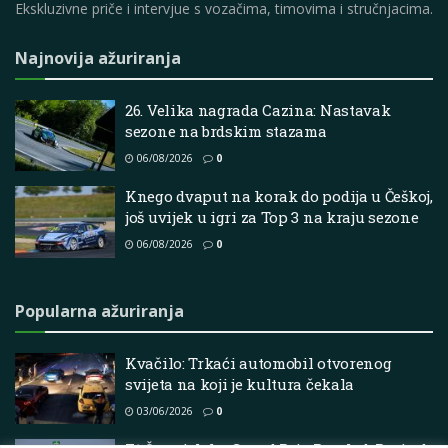
Ekskluzivne priče i intervjue s vozačima, timovima i stručnjacima.
Najnovija ažuriranja
26. Velika nagrada Cazina: Nastavak
sezone na brdskim stazama
06/08/2026
0
Knego dvaput na korak do podija u Češkoj,
još uvijek u igri za Top 3 na kraju sezone
06/08/2026
0
Popularna ažuriranja
Kvačilo: Trkaći automobil otvorenog
svijeta na koji je kultura čekala
03/06/2026
0