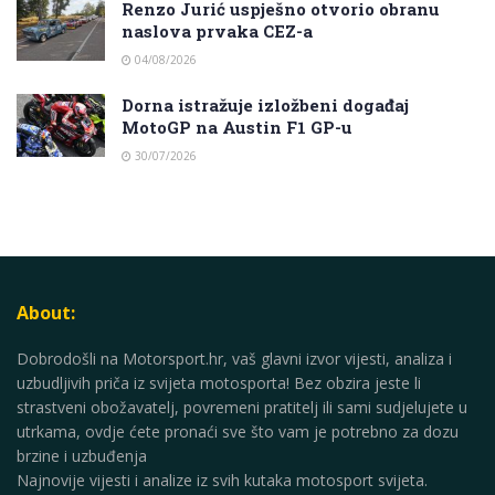
Renzo Jurić uspješno otvorio obranu
naslova prvaka CEZ-a
04/08/2026
Dorna istražuje izložbeni događaj
MotoGP na Austin F1 GP-u
30/07/2026
About:
Dobrodošli na Motorsport.hr, vaš glavni izvor vijesti, analiza i
uzbudljivih priča iz svijeta motosporta! Bez obzira jeste li
strastveni obožavatelj, povremeni pratitelj ili sami sudjelujete u
utrkama, ovdje ćete pronaći sve što vam je potrebno za dozu
brzine i uzbuđenja
Najnovije vijesti i analize iz svih kutaka motosport svijeta.