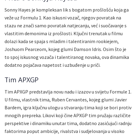
Sonny Hayes je kompleksan lik s bogatom prošlošću koja ga
veže uz Formulu 1. Kao iskusni vozač, njegov povratak na
stazu ne znači samo povratak natjecanju, već i suočavanje s
vlastitim demonima iz prošlosti. Ključni trenutak u filmu
dolazi kada se spaja s mladim i talentiranim rookiejem,
Joshuom Pearceom, kojeg glumi Damson Idris. Osim što je
to spoj iskusnog vozača i talentiranog novaka, ova dinamika
dodatno pojačava napetost i uzbuđenje u priči.
Tim APXGP
Tim APXGP predstavlja novu nadu i izazov u svijetu Formule 1.
U filmu, vlastnik tima, Ruben Cervantes, kojeg glumi Javier
Bardem, igra ključnu ulogu u stvaranju tima koji se bori protiv
mnogih prepreka. Likovi koji čine APXGP tim pružaju različite
perspektive i dinamiku unutar tima, dodatno zasićujući radnju
faktorima poput ambicije, rivalstva i sudjelovanja u visoko