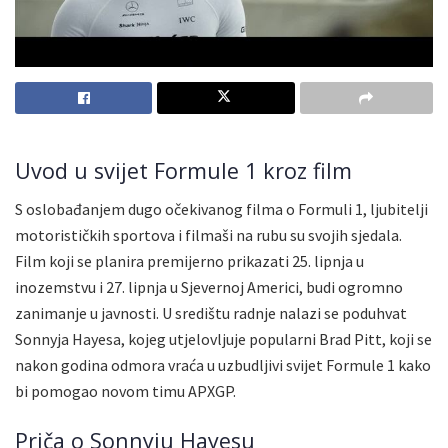
Uvod u svijet Formule 1 kroz film
S oslobađanjem dugo očekivanog filma o Formuli 1, ljubitelji
motorističkih sportova i filmaši na rubu su svojih sjedala.
Film koji se planira premijerno prikazati 25. lipnja u
inozemstvu i 27. lipnja u Sjevernoj Americi, budi ogromno
zanimanje u javnosti. U središtu radnje nalazi se poduhvat
Sonnyja Hayesa, kojeg utjelovljuje popularni Brad Pitt, koji se
nakon godina odmora vraća u uzbudljivi svijet Formule 1 kako
bi pomogao novom timu APXGP.
Priča o Sonnyju Hayesu