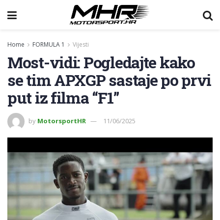
Home
FORMULA 1
Vijesti
Most-vidi: Pogledajte kako
se tim APXGP sastaje po prvi
put iz filma “F1”
by
MotorsportHR
11/06/2025