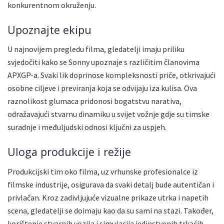
konkurentnom okruženju.
Upoznajte ekipu
U najnovijem pregledu filma, gledatelji imaju priliku
svjedočiti kako se Sonny upoznaje s različitim članovima
APXGP-a. Svaki lik doprinose kompleksnosti priče, otkrivajući
osobne ciljeve i previranja koja se odvijaju iza kulisa. Ova
raznolikost glumaca pridonosi bogatstvu narativa,
odražavajući stvarnu dinamiku u svijet vožnje gdje su timske
suradnje i međuljudski odnosi ključni za uspjeh.
Uloga produkcije i režije
Produkcijski tim oko filma, uz vrhunske profesionalce iz
filmske industrije, osigurava da svaki detalj bude autentičan i
privlačan. Kroz zadivljujuće vizualne prikaze utrka i napetih
scena, gledatelji se doimaju kao da su sami na stazi. Također,
korištenje stvarnih vozila i simulacija jedinstvenih trkaćih