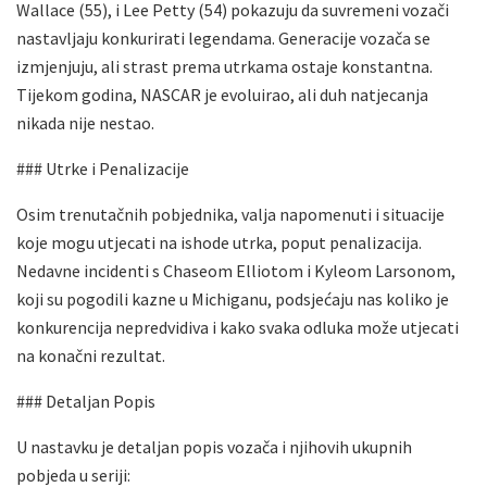
Wallace (55), i Lee Petty (54) pokazuju da suvremeni vozači
nastavljaju konkurirati legendama. Generacije vozača se
izmjenjuju, ali strast prema utrkama ostaje konstantna.
Tijekom godina, NASCAR je evoluirao, ali duh natjecanja
nikada nije nestao.
### Utrke i Penalizacije
Osim trenutačnih pobjednika, valja napomenuti i situacije
koje mogu utjecati na ishode utrka, poput penalizacija.
Nedavne incidenti s Chaseom Elliotom i Kyleom Larsonom,
koji su pogodili kazne u Michiganu, podsjećaju nas koliko je
konkurencija nepredvidiva i kako svaka odluka može utjecati
na konačni rezultat.
### Detaljan Popis
U nastavku je detaljan popis vozača i njihovih ukupnih
pobjeda u seriji: