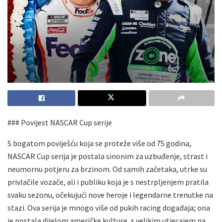
### Povijest NASCAR Cup serije
S bogatom poviješću koja se proteže više od 75 godina,
NASCAR Cup serija je postala sinonim za uzbuđenje, strast i
neumornu potjeru za brzinom. Od samih začetaka, utrke su
privlačile vozače, ali i publiku koja je s nestrpljenjem pratila
svaku sezonu, očekujući nove heroje i legendarne trenutke na
stazi. Ova serija je mnogo više od pukih racing događaja; ona
je postala dijelom američke kulture, s velikim utjecajem na