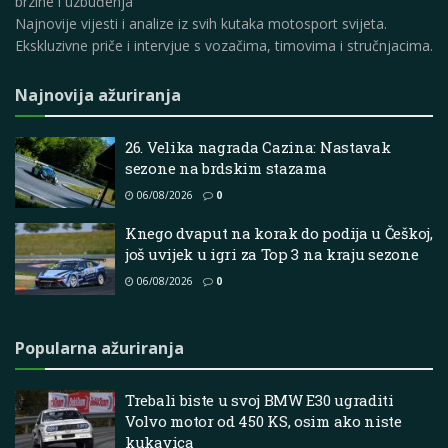
brzine i uzbuđenja
Najnovije vijesti i analize iz svih kutaka motosport svijeta.
Ekskluzivne priče i intervjue s vozačima, timovima i stručnjacima.
Najnovija ažuriranja
26. Velika nagrada Cazina: Nastavak
sezone na brdskim stazama
06/08/2026
0
Knego dvaput na korak do podija u Češkoj,
još uvijek u igri za Top 3 na kraju sezone
06/08/2026
0
Popularna ažuriranja
Trebali biste u svoj BMW E30 ugraditi
Volvo motor od 450 KS, osim ako niste
kukavica