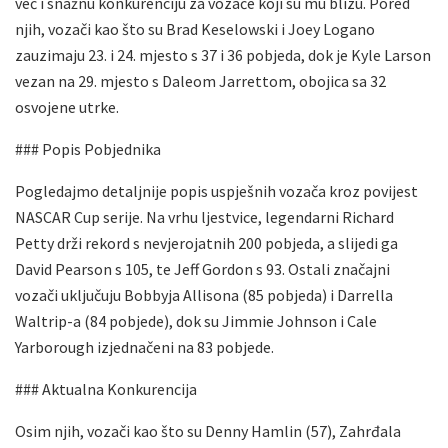
već i snažnu konkurenciju za vozače koji su mu blizu. Pored
njih, vozači kao što su Brad Keselowski i Joey Logano
zauzimaju 23. i 24. mjesto s 37 i 36 pobjeda, dok je Kyle Larson
vezan na 29. mjesto s Daleom Jarrettom, obojica sa 32
osvojene utrke.
### Popis Pobjednika
Pogledajmo detaljnije popis uspješnih vozača kroz povijest
NASCAR Cup serije. Na vrhu ljestvice, legendarni Richard
Petty drži rekord s nevjerojatnih 200 pobjeda, a slijedi ga
David Pearson s 105, te Jeff Gordon s 93. Ostali značajni
vozači uključuju Bobbyja Allisona (85 pobjeda) i Darrella
Waltrip-a (84 pobjede), dok su Jimmie Johnson i Cale
Yarborough izjednačeni na 83 pobjede.
### Aktualna Konkurencija
Osim njih, vozači kao što su Denny Hamlin (57), Zahrđala