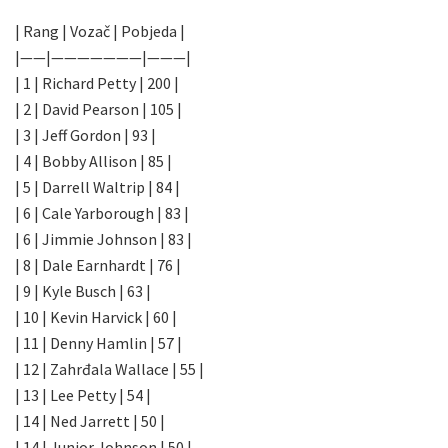
| Rang | Vozač | Pobjeda |
|——|———————|———|
| 1 | Richard Petty | 200 |
| 2 | David Pearson | 105 |
| 3 | Jeff Gordon | 93 |
| 4 | Bobby Allison | 85 |
| 5 | Darrell Waltrip | 84 |
| 6 | Cale Yarborough | 83 |
| 6 | Jimmie Johnson | 83 |
| 8 | Dale Earnhardt | 76 |
| 9 | Kyle Busch | 63 |
| 10 | Kevin Harvick | 60 |
| 11 | Denny Hamlin | 57 |
| 12 | Zahrđala Wallace | 55 |
| 13 | Lee Petty | 54 |
| 14 | Ned Jarrett | 50 |
| 14 | Junior Johnson | 50 |