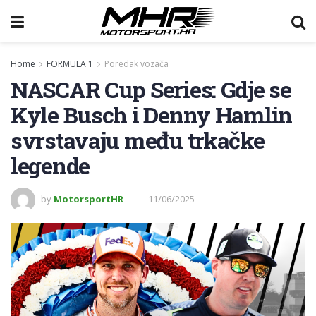
Home
FORMULA 1
Poredak vozača
NASCAR Cup Series: Gdje se
Kyle Busch i Denny Hamlin
svrstavaju među trkačke
legende
by
MotorsportHR
11/06/2025