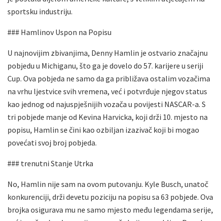
sportsku industriju.
### Hamlinov Uspon na Popisu
U najnovijim zbivanjima, Denny Hamlin je ostvario značajnu
pobjedu u Michiganu, što ga je dovelo do 57. karijere u seriji
Cup. Ova pobjeda ne samo da ga približava ostalim vozačima
na vrhu ljestvice svih vremena, već i potvrđuje njegov status
kao jednog od najuspješnijih vozača u povijesti NASCAR-a. S
tri pobjede manje od Kevina Harvicka, koji drži 10. mjesto na
popisu, Hamlin se čini kao ozbiljan izazivač koji bi mogao
povećati svoj broj pobjeda.
### trenutni Stanje Utrka
No, Hamlin nije sam na ovom putovanju. Kyle Busch, unatoč
konkurenciji, drži devetu poziciju na popisu sa 63 pobjede. Ova
brojka osigurava mu ne samo mjesto među legendama serije,