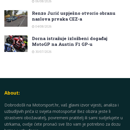
06/08/2026
Renzo Jurić uspješno otvorio obranu
naslova prvaka CEZ-a
04/08/2026
Dorna istražuje izložbeni događaj
MotoGP na Austin F1 GP-u
30/07/2026
About:
Dobrodošli na Motorsport.hr, vaš glavni izvor vijesti, analiza i
uzbudljivih priča iz svijeta motosporta! Bez obzira jeste li
strastveni obožavatelj, povremeni pratitelj ili sami sudjelujete u
utrkama, ovdje ćete pronaći sve što vam je potrebno za dozu