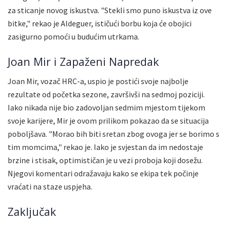
za sticanje novog iskustva. "Stekli smo puno iskustva iz ove
bitke," rekao je Aldeguer, ističući borbu koja će obojici
zasigurno pomoći u budućim utrkama.
Joan Mir i Zapaženi Napredak
Joan Mir, vozač HRC-a, uspio je postići svoje najbolje
rezultate od početka sezone, završivši na sedmoj poziciji.
Iako nikada nije bio zadovoljan sedmim mjestom tijekom
svoje karijere, Mir je ovom prilikom pokazao da se situacija
poboljšava. "Morao bih biti sretan zbog ovoga jer se borimo s
tim momcima," rekao je. Iako je svjestan da im nedostaje
brzine i stisak, optimističan je u vezi proboja koji dosežu.
Njegovi komentari odražavaju kako se ekipa tek počinje
vraćati na staze uspjeha.
Zaključak