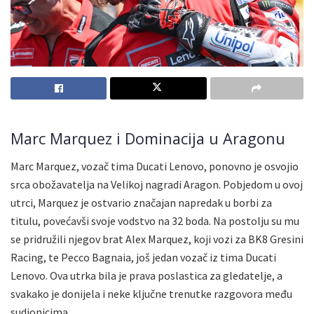
Marc Marquez i Dominacija u Aragonu
Marc Marquez, vozač tima Ducati Lenovo, ponovno je osvojio
srca obožavatelja na Velikoj nagradi Aragon. Pobjedom u ovoj
utrci, Marquez je ostvario značajan napredak u borbi za
titulu, povećavši svoje vodstvo na 32 boda. Na postolju su mu
se pridružili njegov brat Alex Marquez, koji vozi za BK8 Gresini
Racing, te Pecco Bagnaia, još jedan vozač iz tima Ducati
Lenovo. Ova utrka bila je prava poslastica za gledatelje, a
svakako je donijela i neke ključne trenutke razgovora među
sudionicima.