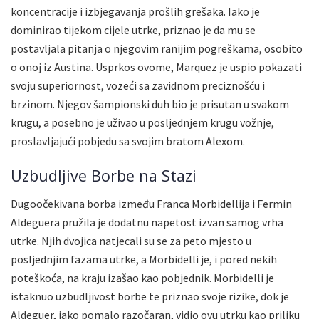
koncentracije i izbjegavanja prošlih grešaka. Iako je
dominirao tijekom cijele utrke, priznao je da mu se
postavljala pitanja o njegovim ranijim pogreškama, osobito
o onoj iz Austina. Usprkos ovome, Marquez je uspio pokazati
svoju superiornost, vozeći sa zavidnom preciznošću i
brzinom. Njegov šampionski duh bio je prisutan u svakom
krugu, a posebno je uživao u posljednjem krugu vožnje,
proslavljajući pobjedu sa svojim bratom Alexom.
Uzbudljive Borbe na Stazi
Dugoočekivana borba između Franca Morbidellija i Fermin
Aldeguera pružila je dodatnu napetost izvan samog vrha
utrke. Njih dvojica natjecali su se za peto mjesto u
posljednjim fazama utrke, a Morbidelli je, i pored nekih
poteškoća, na kraju izašao kao pobjednik. Morbidelli je
istaknuo uzbudljivost borbe te priznao svoje rizike, dok je
Aldeguer, iako pomalo razočaran, vidio ovu utrku kao priliku