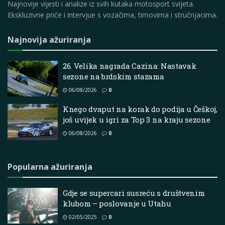
Najnovije vijesti i analize iz svih kutaka motosport svijeta.
Ekskluzivne priče i intervjue s vozačima, timovima i stručnjacima.
Najnovija ažuriranja
26. Velika nagrada Cazina: Nastavak
sezone na brdskim stazama
06/08/2026
0
Knego dvaput na korak do podija u Češkoj,
još uvijek u igri za Top 3 na kraju sezone
06/08/2026
0
Popularna ažuriranja
Gdje se supercari susreću s društvenim
klubom – poslovanje u Utahu
02/05/2025
0