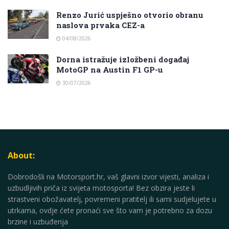
Renzo Jurić uspješno otvorio obranu
naslova prvaka CEZ-a
04/08/2026
Dorna istražuje izložbeni događaj
MotoGP na Austin F1 GP-u
30/07/2026
About:
Dobrodošli na Motorsport.hr, vaš glavni izvor vijesti, analiza i
uzbudljivih priča iz svijeta motosporta! Bez obzira jeste li
strastveni obožavatelj, povremeni pratitelj ili sami sudjelujete u
utrkama, ovdje ćete pronaći sve što vam je potrebno za dozu
brzine i uzbuđenja