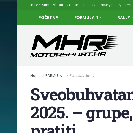
Impressum
About
Contact
Join Us
Privacy Policy
Ter
POČETNA
FORMULA 1
RALLY
Home
FORMULA 1
Poredak timova
Sveobuhvatan 
2025. – grupe,
pratiti