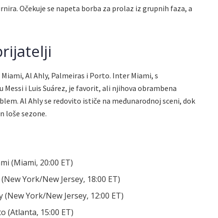
turnira. Očekuje se napeta borba za prolaz iz grupnih faza, a
ijatelji
r Miami, Al Ahly, Palmeiras i Porto. Inter Miami, s
 Messi i Luis Suárez, je favorit, ali njihova obrambena
blem. Al Ahly se redovito ističe na međunarodnoj sceni, dok
on loše sezone.
ami (Miami, 20:00 ET)
 (New York/New Jersey, 18:00 ET)
ly (New York/New Jersey, 12:00 ET)
o (Atlanta, 15:00 ET)