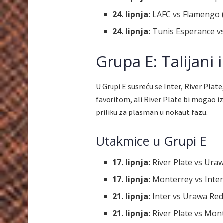
24. lipnja:
LAFC vs Flamengo (
24. lipnja:
Tunis Esperance vs 
Grupa E: Talijani 
U Grupi E susreću se Inter, River Pla
favoritom, ali River Plate bi mogao i
priliku za plasman u nokaut fazu.
Utakmice u Grupi E
17. lipnja:
River Plate vs Uraw
17. lipnja:
Monterrey vs Inter 
21. lipnja:
Inter vs Urawa Red
21. lipnja:
River Plate vs Mont