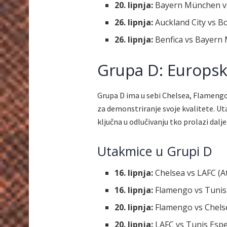
20. lipnja:
Bayern München vs 
26. lipnja:
Auckland City vs Bo
26. lipnja:
Benfica vs Bayern 
Grupa D: Europsk
Grupa D ima u sebi Chelsea, Flamengo,
za demonstriranje svoje kvalitete. U
ključna u odlučivanju tko prolazi dalje
Utakmice u Grupi D
16. lipnja:
Chelsea vs LAFC (At
16. lipnja:
Flamengo vs Tunis 
20. lipnja:
Flamengo vs Chelse
20. lipnja:
LAFC vs Tunis Esper