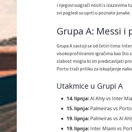
i njegovi suigrači nositi s izazovima 
svi pogledi su uprti u poznate junake.
Grupa A: Messi i pr
Grupa A sastoji se od četiri tima: Inte
visokoprofiliranim igračima kao što su
slabost mogla bi im predstavljati pro
Porto traži priliku za iskupljenje nak
Utakmice u Grupi A
14. lipnja:
Al Ahly vs Inter Mi
15. lipnja:
Palmeiras vs Porto
19. lipnja:
Palmeiras vs Al Ah
19. lipnja:
Inter Miami vs Port