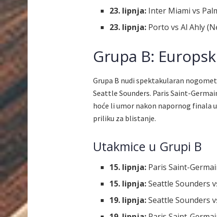
23. lipnja:
Inter Miami vs Palm
23. lipnja:
Porto vs Al Ahly (
Grupa B: Europski
Grupa B nudi spektakularan nogomet
Seattle Sounders. Paris Saint-Germain
hoće li umor nakon napornog finala u
priliku za blistanje.
Utakmice u Grupi B
15. lipnja:
Paris Saint-Germain
15. lipnja:
Seattle Sounders vs
19. lipnja:
Seattle Sounders vs
19. lipnja:
Paris Saint-Germai