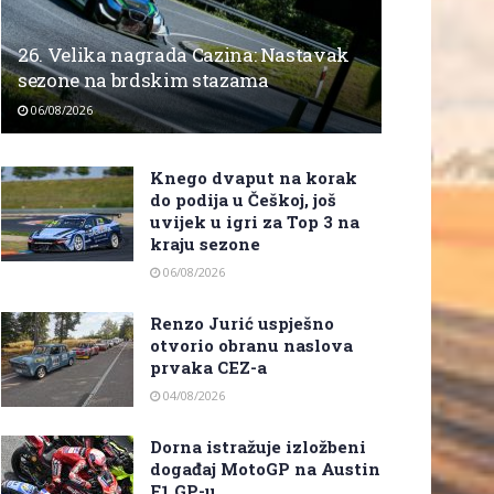
26. Velika nagrada Cazina: Nastavak
sezone na brdskim stazama
06/08/2026
Knego dvaput na korak
do podija u Češkoj, još
uvijek u igri za Top 3 na
kraju sezone
06/08/2026
Renzo Jurić uspješno
otvorio obranu naslova
prvaka CEZ-a
04/08/2026
Dorna istražuje izložbeni
događaj MotoGP na Austin
F1 GP-u