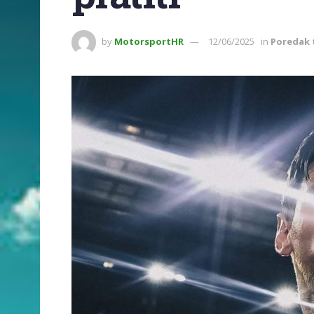
by
MotorsportHR
12/06/2025
in
Poredak 