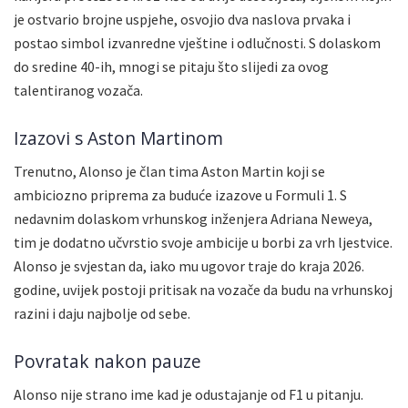
je ostvario brojne uspjehe, osvojio dva naslova prvaka i
postao simbol izvanredne vještine i odlučnosti. S dolaskom
do sredine 40-ih, mnogi se pitaju što slijedi za ovog
talentiranog vozača.
Izazovi s Aston Martinom
Trenutno, Alonso je član tima Aston Martin koji se
ambiciozno priprema za buduće izazove u Formuli 1. S
nedavnim dolaskom vrhunskog inženjera Adriana Neweya,
tim je dodatno učvrstio svoje ambicije u borbi za vrh ljestvice.
Alonso je svjestan da, iako mu ugovor traje do kraja 2026.
godine, uvijek postoji pritisak na vozače da budu na vrhunskoj
razini i daju najbolje od sebe.
Povratak nakon pauze
Alonso nije strano ime kad je odustajanje od F1 u pitanju.