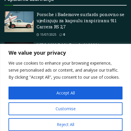
Porsche i Bademove surfards ponovno se
ujedinjuju za kapsulu inspiriranu 911
Carrera RS 2,7
15/07/2025
0
WRC 2026 Rd.01 Pregled | 2026 |
PRIOPĆENJE ZA MEDIJE
We value your privacy
16/01/2026
0
We use cookies to enhance your browsing experience,
serve personalised ads or content, and analyse our traffic.
By clicking "Accept All", you consent to our use of cookies.
Accept All
Impressum
About
Contact
Join Us
Privacy Policy
Terms
Marketing i oglašavanje
Customise
© 2025
Motorsport.hr
Reject All