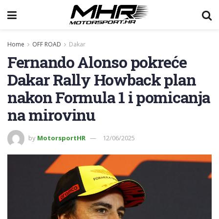
Home
OFF ROAD
Dakar
Fernando Alonso pokreće
Dakar Rally Howback plan
nakon Formula 1 i pomicanja
na mirovinu
by
MotorsportHR
12/06/2025