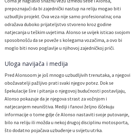
Coma je naglasio snažnu vezu između sebe i Alonsa,
prepoznajući da bi zajednički nastup na reliju mogao biti
uzbudljiv projekt. Ova veza nije samo profesionalna; ona
odražava duboko prijateljstvo stvoreno kroz godine
natjecanja u teškim uvjetima. Alonso se uvijek isticao svojom
sposobnošću da se poveže s kolegama vozačima, a ovo bi
moglo biti novo poglavlje u njihovoj zajedničkoj priči.
Uloga navijača i medija
Pred Alonsoom je još mnogo uzbudljivih trenutaka, a njegovi
obožavatelji pažljivo prati svaki njegov potez. Dok se
špekulacije šire i pitanja o njegovoj budućnosti postavljaju,
Alonso pokazuje da je njegova strast za vožnjom i
natjecanjem neuništiva. Mediji i fanovi željno iščekuju
informacije o tome gdje će Alonso nastaviti svoje putovanje,
bilo na reliju ili možda u nekoj drugoj disciplinu motosporta,
što dodatno pojačava uzbuđenje u svijetu utrka.