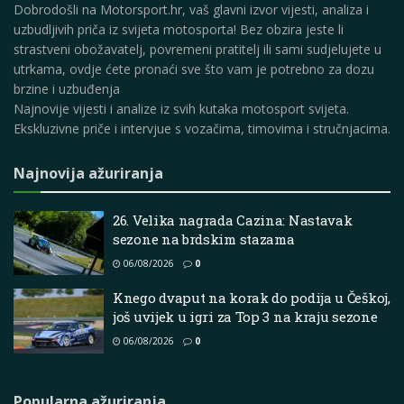
Dobrodošli na Motorsport.hr, vaš glavni izvor vijesti, analiza i
uzbudljivih priča iz svijeta motosporta! Bez obzira jeste li
strastveni obožavatelj, povremeni pratitelj ili sami sudjelujete u
utrkama, ovdje ćete pronaći sve što vam je potrebno za dozu
brzine i uzbuđenja
Najnovije vijesti i analize iz svih kutaka motosport svijeta.
Ekskluzivne priče i intervjue s vozačima, timovima i stručnjacima.
Najnovija ažuriranja
26. Velika nagrada Cazina: Nastavak
sezone na brdskim stazama
06/08/2026
0
Knego dvaput na korak do podija u Češkoj,
još uvijek u igri za Top 3 na kraju sezone
06/08/2026
0
Popularna ažuriranja