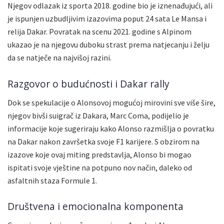
Njegov odlazak iz sporta 2018. godine bio je iznenađujući, ali
je ispunjen uzbudljivim izazovima poput 24 sata Le Mansa i
relija Dakar. Povratak na scenu 2021. godine s Alpinom
ukazao je na njegovu duboku strast prema natjecanju i želju
da se natječe na najvišoj razini.
Razgovor o budućnosti i Dakar rally
Dok se spekulacije o Alonsovoj mogućoj mirovini sve više šire,
njegov bivši suigrač iz Dakara, Marc Coma, podijelio je
informacije koje sugeriraju kako Alonso razmišlja o povratku
na Dakar nakon završetka svoje F1 karijere. S obzirom na
izazove koje ovaj miting predstavlja, Alonso bi mogao
ispitati svoje vještine na potpuno nov način, daleko od
asfaltnih staza Formule 1.
Društvena i emocionalna komponenta