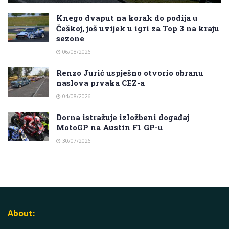
Knego dvaput na korak do podija u
Češkoj, još uvijek u igri za Top 3 na kraju
sezone
06/08/2026
Renzo Jurić uspješno otvorio obranu
naslova prvaka CEZ-a
04/08/2026
Dorna istražuje izložbeni događaj
MotoGP na Austin F1 GP-u
30/07/2026
About: