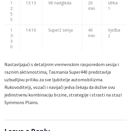
1
13:13
V8 nadgleda
20
Utrka
2:
min
1
5
5
1
14:10
Super2 serija
40
Vježba
3:
min
2
3
0
Nastavljajući s detaljnim vremenskim rasporedom sesija i
raznim aktivnostima, Tasmania Super440 predstavlja
uzbudljivu priliku za sve ljubitelje automobilizma.
Rukovoditelji, vozači i navijači jedva čekaju da dožive ovu
jedinstvenu kombinaciju brzine, strategije i strasti na stazi
Symmons Plains.