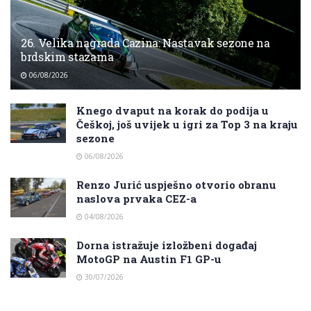
26. Velika nagrada Cazina: Nastavak sezone na
brdskim stazama
06/08/2026
Knego dvaput na korak do podija u
Češkoj, još uvijek u igri za Top 3 na kraju
sezone
06/08/2026
Renzo Jurić uspješno otvorio obranu
naslova prvaka CEZ-a
04/08/2026
Dorna istražuje izložbeni događaj
MotoGP na Austin F1 GP-u
30/07/2026