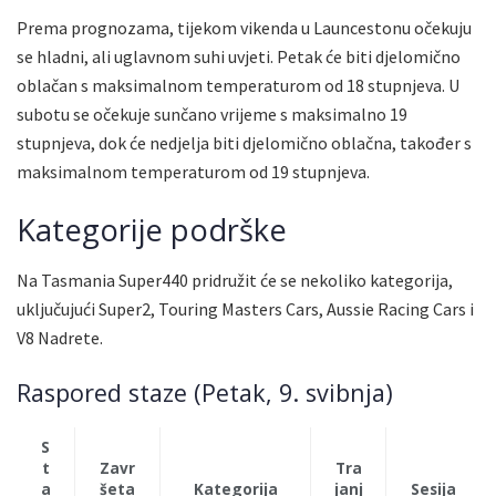
Prema prognozama, tijekom vikenda u Launcestonu očekuju
se hladni, ali uglavnom suhi uvjeti. Petak će biti djelomično
oblačan s maksimalnom temperaturom od 18 stupnjeva. U
subotu se očekuje sunčano vrijeme s maksimalno 19
stupnjeva, dok će nedjelja biti djelomično oblačna, također s
maksimalnom temperaturom od 19 stupnjeva.
Kategorije podrške
Na Tasmania Super440 pridružit će se nekoliko kategorija,
uključujući Super2, Touring Masters Cars, Aussie Racing Cars i
V8 Nadrete.
Raspored staze (Petak, 9. svibnja)
S
t
Zavr
Tra
a
šeta
Kategorija
janj
Sesija