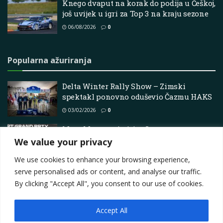
Knego dvaput na korak do podija u Češkoj,
još uvijek u igri za Top 3 na kraju sezone
06/08/2026
0
Popularna ažuriranja
Delta Winter Rally Show – Zimski
spektakl ponovno oduševio Čazmu HAKS
03/02/2026
0
Marc Marquez imitira Stonera u
tvorničkom Ducatiju Red
We value your privacy
05/03/2025
0
We use cookies to enhance your browsing experience,
serve personalised ads or content, and analyse our traffic.
By clicking "Accept All", you consent to our use of cookies.
Accept All
Impressum
About
Contact
Join Us