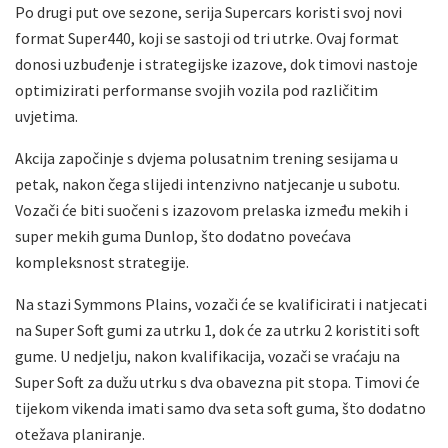
Po drugi put ove sezone, serija Supercars koristi svoj novi
format Super440, koji se sastoji od tri utrke. Ovaj format
donosi uzbuđenje i strategijske izazove, dok timovi nastoje
optimizirati performanse svojih vozila pod različitim
uvjetima.
Akcija započinje s dvjema polusatnim trening sesijama u
petak, nakon čega slijedi intenzivno natjecanje u subotu.
Vozači će biti suočeni s izazovom prelaska između mekih i
super mekih guma Dunlop, što dodatno povećava
kompleksnost strategije.
Na stazi Symmons Plains, vozači će se kvalificirati i natjecati
na Super Soft gumi za utrku 1, dok će za utrku 2 koristiti soft
gume. U nedjelju, nakon kvalifikacija, vozači se vraćaju na
Super Soft za dužu utrku s dva obavezna pit stopa. Timovi će
tijekom vikenda imati samo dva seta soft guma, što dodatno
otežava planiranje.