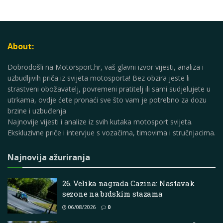
About:
Dobrodošli na Motorsport.hr, vaš glavni izvor vijesti, analiza i
uzbudljivih priča iz svijeta motosporta! Bez obzira jeste li
strastveni obožavatelj, povremeni pratitelj ili sami sudjelujete u
utrkama, ovdje ćete pronaći sve što vam je potrebno za dozu
brzine i uzbuđenja
Najnovije vijesti i analize iz svih kutaka motosport svijeta.
Ekskluzivne priče i intervjue s vozačima, timovima i stručnjacima.
Najnovija ažuriranja
26. Velika nagrada Cazina: Nastavak
sezone na brdskim stazama
06/08/2026
0