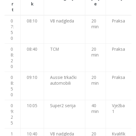
r
k
e
t
0
08:10
V8 nadgleda
20
Praksa
7:
min
5
0
0
08:40
TCM
20
Praksa
8:
min
2
0
0
09:10
Aussie trkački
20
Praksa
8:
automobili
min
5
0
0
10:05
Super2 serija
40
Vježba
9:
min
1
2
5
1
10:40
V8 nadgleda
20
Kvalifik