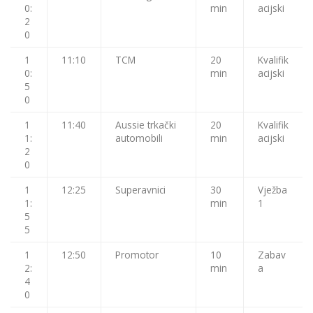
0:
min
acijski
2
0
1
11:10
TCM
20
Kvalifik
0:
min
acijski
5
0
1
11:40
Aussie trkački
20
Kvalifik
1:
automobili
min
acijski
2
0
1
12:25
Superavnici
30
Vježba
1:
min
1
5
5
1
12:50
Promotor
10
Zabav
2:
min
a
4
0