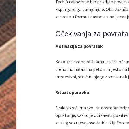
Tech 3 također je bio prisiljen povuć
Espargaro ga zamjenjuje. Oba vozača s
se vrate u formu i nastave s natjecanj
Očekivanja za povrata
Motivacija za povratak
Kako se sezona bliži kraju, svi će očajni
trenutno nalazi na petom mjestu na lj
impresivni, što čini njegov izostanak j
Ritual oporavka
Svaki vozač ima svoj rit dostojan prip
opuštanje, važno je održavati pozitivn
se stig sazrijeva, ovo će biti ključno 