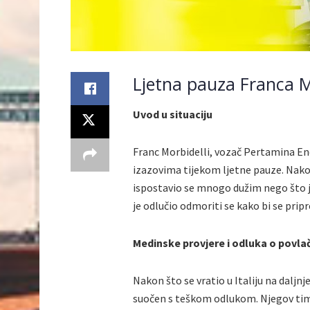
Ljetna pauza Franca Mo
Uvod u situaciju
Franc Morbidelli, vozač Pertamina E
izazovima tijekom ljetne pauze. Nako
ispostavio se mnogo dužim nego što je
je odlučio odmoriti se kako bi se pri
Medinske provjere i odluka o povla
Nakon što se vratio u Italiju na daljn
suočen s teškom odlukom. Njegov tim i