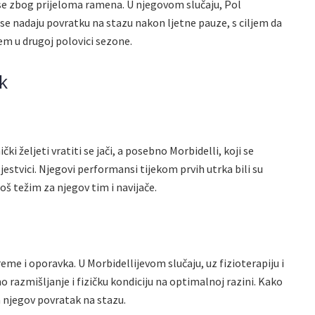
i se zbog prijeloma ramena. U njegovom slučaju, Pol
e nadaju povratku na stazu nakon ljetne pauze, s ciljem da
em u drugoj polovici sezone.
k
čki željeti vratiti se jači, a posebno Morbidelli, koji se
estvici. Njegovi performansi tijekom prvih utrka bili su
oš težim za njegov tim i navijače.
reme i oporavka. U Morbidellijevom slučaju, uz fizioterapiju i
o razmišljanje i fizičku kondiciju na optimalnoj razini. Kako
za njegov povratak na stazu.