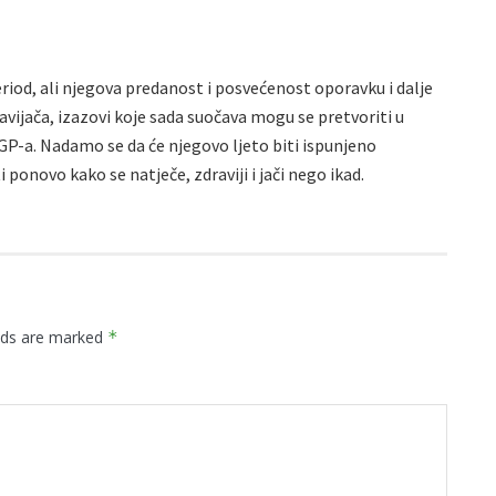
eriod, ali njegova predanost i posvećenost oporavku i dalje
navijača, izazovi koje sada suočava mogu se pretvoriti u
oGP-a. Nadamo se da će njegovo ljeto biti ispunjeno
ponovo kako se natječe, zdraviji i jači nego ikad.
elds are marked
*