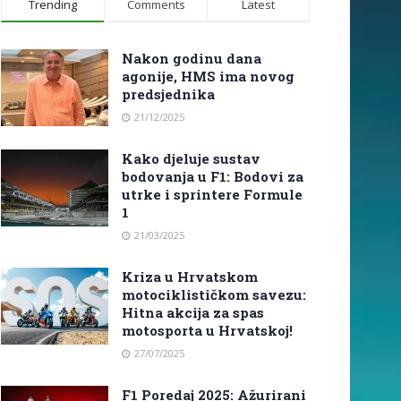
Trending
Comments
Latest
Nakon godinu dana
agonije, HMS ima novog
predsjednika
21/12/2025
Kako djeluje sustav
bodovanja u F1: Bodovi za
utrke i sprintere Formule
1
21/03/2025
Kriza u Hrvatskom
motociklističkom savezu:
Hitna akcija za spas
motosporta u Hrvatskoj!
27/07/2025
F1 Poredaj 2025: Ažurirani