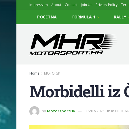
Impressum
About
Contact
Join Us
Privacy Policy
Ter
POČETNA
FORMULA 1
RALLY
Home
MOTO GP
Morbidelli iz
by
MotorsportHR
16/07/2025
in
MOTO G