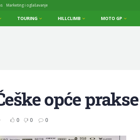
ms
Marketing i oglašavanje
TOURING
HILLCLIMB
MOTO GP
 Češke opće praks
0
0
0
P