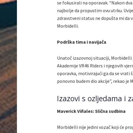
se fokusirali na oporavak. “Nakon dva 
najbolje da propustim ovu utrku. Uvije
zdravstveni status ne dopušta mi da 
Morbidelli.
Podrška tima i navijača
Unatoč izazovnoj situaciji, Morbidell
Akademije VR46 Riders i njegovih vjer
oporavka, motivirajući ga da se vrati š
ponovno budem dio akcije”, rekao je M
Izazovi s ozljedama i 
Maverick Viñales: Slična sudbina
Morbidelli nije jedini vozač koji će p