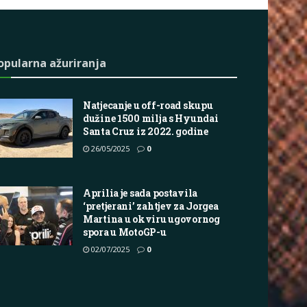
opularna ažuriranja
Natjecanje u off-road skupu
dužine 1500 milja s Hyundai
Santa Cruz iz 2022. godine
26/05/2025
0
Aprilia je sada postavila
‘pretjerani’ zahtjev za Jorgea
Martina u okviru ugovornog
spora u MotoGP-u
02/07/2025
0