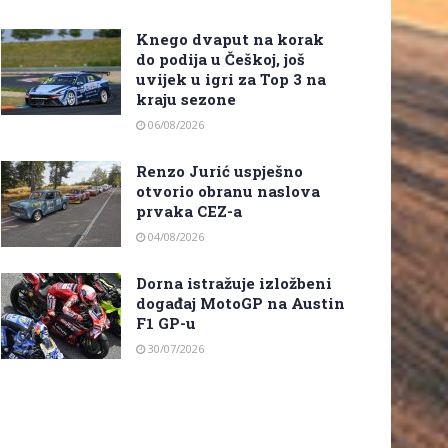
Knego dvaput na korak
do podija u Češkoj, još
uvijek u igri za Top 3 na
kraju sezone
06/08/2026
Renzo Jurić uspješno
otvorio obranu naslova
prvaka CEZ-a
04/08/2026
Dorna istražuje izložbeni
događaj MotoGP na Austin
F1 GP-u
30/07/2026