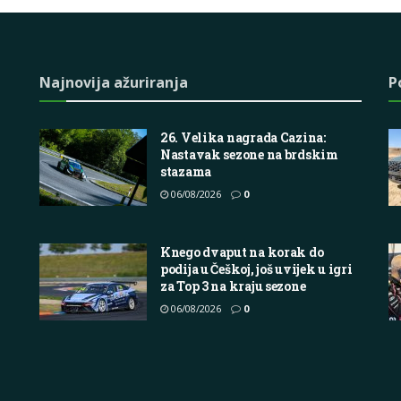
Najnovija ažuriranja
P
26. Velika nagrada Cazina:
Nastavak sezone na brdskim
stazama
06/08/2026
0
Knego dvaput na korak do
podija u Češkoj, još uvijek u igri
za Top 3 na kraju sezone
06/08/2026
0