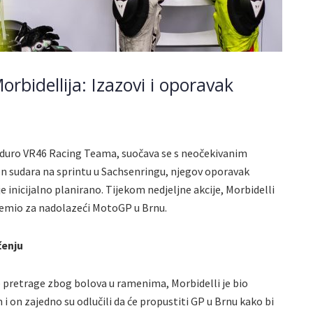
rbidellija: Izazovi i oporavak
nduro VR46 Racing Teama, suočava se s neočekivanim
n sudara na sprintu u Sachsenringu, njegov oporavak
 inicijalno planirano. Tijekom nedjeljne akcije, Morbidelli
premio za nadolazeći MotoGP u Brnu.
čenju
je pretrage zbog bolova u ramenima, Morbidelli je bio
 on zajedno su odlučili da će propustiti GP u Brnu kako bi