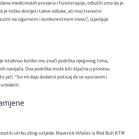
dana medicinskih provjera i fizioterapije, odlučili smo da je
k je teško donijeti takve odluke, ali moj trenutni
vozim na sigurnom i konkurentnom nivou”, izjavljuje
i je istaknuo koliko mu znači podrška njegovog tima,
nih navijača. Ova podrška može biti ključna u procesu
to jači. “Svi mi daju dodatni poticaj da se oporavim i
orbidelli.
zamjene
ropustiti utrku zbog ozljede. Maverick Viñales iz Red Bull KTM