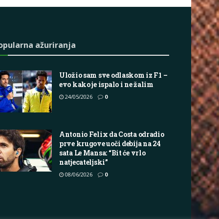
opularna ažuriranja
Uložio sam sve odlaskom iz F1 –
evo kako je ispalo i ne žalim
24/05/2026
0
Antonio Felix da Costa odradio
prve krugove uoči debija na 24
sata Le Mansa: “Bit će vrlo
natjecateljski”
08/06/2026
0