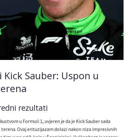
i Kick Sauber: Uspon u
terena
edni rezultati
ustvom u Formuli 1, uvjeren je da je Kick Sauber sada
nu terena. Ovaj entuzijazam dolazi nakon niza impresivnih
je tim uveo od 9. kola u Španjolskoj. Hulkenberg je sezonu