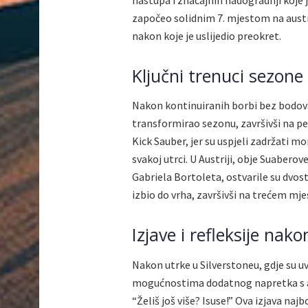
započeo solidnim 7. mjestom na austra
nakon koje je uslijedio preokret.
Ključni trenuci sezone
Nakon kontinuiranih borbi bez bodova
transformirao sezonu, završivši na pe
Kick Sauber, jer su uspjeli zadržati 
svakoj utrci. U Austriji, obje Suabero
Gabriela Bortoleta, ostvarile su dvo
izbio do vrha, završivši na trećem mje
Izjave i refleksije nak
Nakon utrke u Silverstoneu, gdje su uv
mogućnostima dodatnog napretka s a
“Želiš još više? Isuse!” Ova izjava na