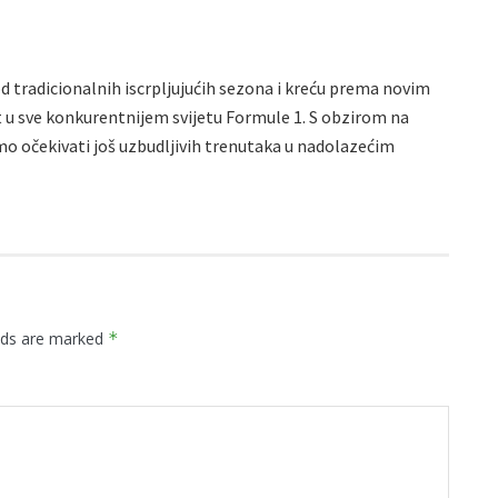
 tradicionalnih iscrpljujućih sezona i kreću prema novim
t u sve konkurentnijem svijetu Formule 1. S obzirom na
 očekivati još uzbudljivih trenutaka u nadolazećim
elds are marked
*