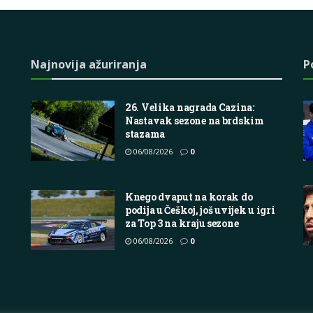
Najnovija ažuriranja
P
26. Velika nagrada Cazina:
Nastavak sezone na brdskim
stazama
06/08/2026
0
Knego dvaput na korak do
podija u Češkoj, još uvijek u igri
za Top 3 na kraju sezone
06/08/2026
0