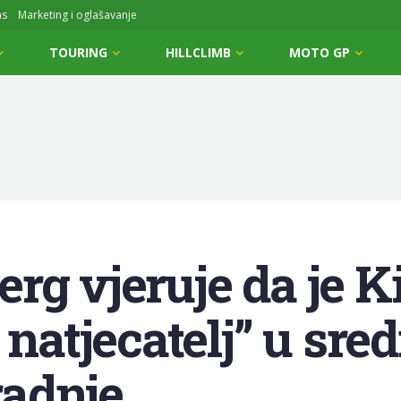
ms
Marketing i oglašavanje
TOURING
HILLCLIMB
MOTO GP
rg vjeruje da je K
 natjecatelj” u sred
adnje.