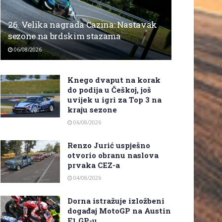
26. Velika nagrada Cazina: Nastavak
sezone na brdskim stazama
06/08/2026
Knego dvaput na korak
do podija u Češkoj, još
uvijek u igri za Top 3 na
kraju sezone
06/08/2026
Renzo Jurić uspješno
otvorio obranu naslova
prvaka CEZ-a
04/08/2026
Dorna istražuje izložbeni
događaj MotoGP na Austin
F1 GP-u