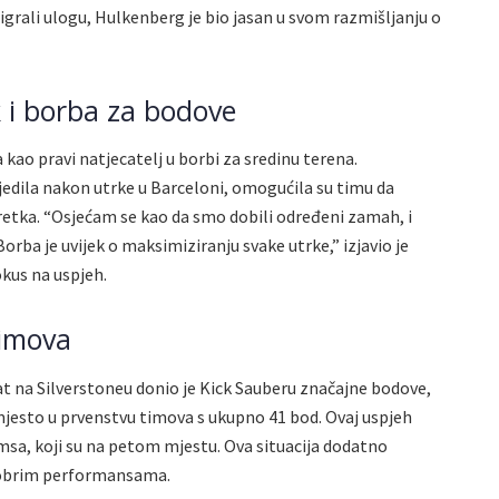
igrali ulogu, Hulkenberg je bio jasan u svom razmišljanju o
 i borba za bodove
kao pravi natjecatelj u borbi za sredinu terena.
jedila nakon utrke u Barceloni, omogućila su timu da
retka. “Osjećam se kao da smo dobili određeni zamah, i
orba je uvijek o maksimiziranju svake utrke,” izjavio je
kus na uspjeh.
timova
t na Silverstoneu donio je Kick Sauberu značajne bodove,
mjesto u prvenstvu timova s ukupno 41 bod. Ovaj uspjeh
amsa, koji su na petom mjestu. Ova situacija dodatno
 dobrim performansama.