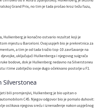
lskoj Grand Prix, no tim je tada prošao kroz težu fazu,
, Hulkenberg je konačno ostvario rezultat koji je
tom mjestu u Barceloni. Ovaj uspjeh bio je prekretnica za
momentum, a tim je od tada tražio top-10 završavanje na
ve djevojke, uključujući Hulkenberga i njegovog suigrača
struke bodove, dok je Hulkenberg nedavno na Silverstoneu
stu i time zabilježio svoje dugo očekivano postolje u F1.
on Silverstonea
jeti bili promjenjivi, Hulkenberg je bio upitan o
utomobilom C45. Njegov odgovor bio je pomalo duhovit:
jbolje oslikava njegovu sreću i iznenađenje nakon uspješnog