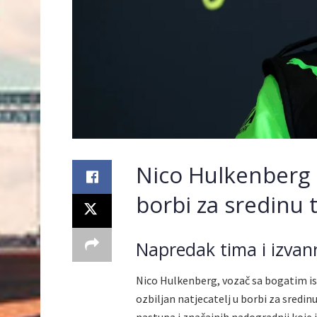
Nico Hulkenberg 
borbi za sredinu 
Napredak tima i izvanr
Nico Hulkenberg, vozač sa bogatim isk
ozbiljan natjecatelj u borbi za sredi
nastupa i značajnih nadogradnji koje 