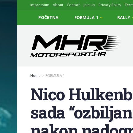
Impressum
About
Contact
Join Us
Privacy Policy
Ter
POČETNA
FORMULA 1
RALLY
Home
FORMULA 1
Nico Hulkenbe
sada “ozbiljan
nakon nadogr