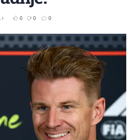
0
0
0
 1