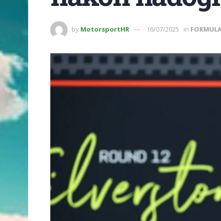
by
MotorsportHR
16/07/2025
in
FORMULA