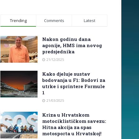
Trending
Comments
Latest
Nakon godinu dana
agonije, HMS ima novog
predsjednika
21/12/2025
Kako djeluje sustav
bodovanja u F1: Bodovi za
utrke i sprintere Formule
1
21/03/2025
Kriza u Hrvatskom
motociklističkom savezu:
Hitna akcija za spas
motosporta u Hrvatskoj!