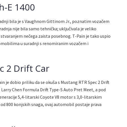
ch-E 1400
radnji bila je s Vaughnom Gittinom Jr., poznatim vozačem
adnja nije bila samo tehnička; uključivala je veliko
o stvaranjem nečega zaista posebnog. T-Pain je tako uspio
utomobilima u suradnji s renomiranim vozačem i
 2 Drift Car
in je dobio priliku da se okuša s Mustang RTR Spec 2 Drift
na Larry Chen Formula Drift Type-S Auto Pret Meet, a pod
neracije 5,4-litarski Coyote V8 motor s 3,0-litarskim
d 800 konjskih snaga, ovaj automobil postaje prava