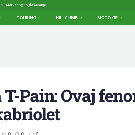
ms
Marketing i oglašavanje
TOURING
HILLCLIMB
MOTO GP
 T-Pain: Ovaj fen
abriolet
0
0
0