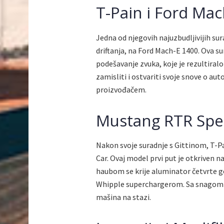
T-Pain i Ford Ma
Jedna od njegovih najuzbudljivijih su
driftanja, na Ford Mach-E 1400. Ova sur
podešavanje zvuka, koje je rezultiral
zamisliti i ostvariti svoje snove o a
proizvođačem.
Mustang RTR Spec
Nakon svoje suradnje s Gittinom, T-Pa
Car. Ovaj model prvi put je otkriven 
haubom se krije aluminator četvrte ge
Whipple superchargerom. Sa snagom o
mašina na stazi.