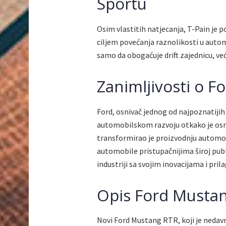
Sportu
Osim vlastitih natjecanja, T-Pain je 
ciljem povećanja raznolikosti u aut
samo da obogaćuje drift zajednicu, već 
Zanimljivosti o F
Ford, osnivač jednog od najpoznatijih
automobilskom razvoju otkako je osno
transformirao je proizvodnju automobi
automobile pristupačnijima široj publ
industriji sa svojim inovacijama i pri
Opis Ford Musta
Novi Ford Mustang RTR, koji je nedav