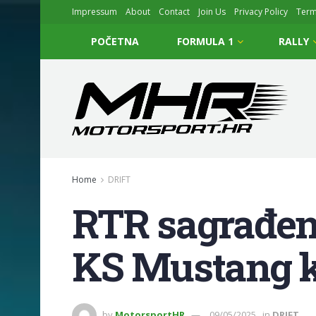
Impressum
About
Contact
Join Us
Privacy Policy
Ter
POČETNA
FORMULA 1
RALLY
Home
DRIFT
RTR sagrađen
KS Mustang k
by
MotorsportHR
09/05/2025
in
DRIFT