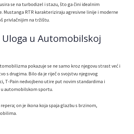
sira se na turbodizel i stazu, što ga čini idealnim
ge. Mustanga RTR karakteriziraju agresivne linije i moderne
š privlačnijim na tržištu.
i Uloga u Automobilskoj
 automobilizma pokazuje se ne samo kroz njegovu strast već i
tvo s drugima. Bilo da je riječ o svojstvu njegovog
ci, T-Pain nedvojbeno utire put novim standardima i
ve u automobilskom sportu.
 repera; on je ikona koja spaja glazbu s brzinom,
obilima.