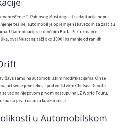
kacije
u unapređenje T-Painovog Mustanga. Uz adaptacije poput
anjenje težine, automobil je opremljen i kavezom za zaštitu
ma. U kombinaciji s troinčnim Borla Performance
ika, ovaj Mustang teži oko 1000 lbs manje od ranijih
Drift
 završava samo na automobilskim modifikacijama. On se
zimajući svoje prve lekcije pod vodstvom Chelsea Denofa.
 se već na njegovom prvom nastupu na LZ World Touru,
i došao do prvih osam u konkurenciji.
olikosti u Automobilskom