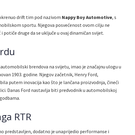
pokrenuo drift tim pod nazivom
Nappy Boy Automotive
, s
omobilskom sportu. Njegova posvećenost ovom cilju ne
i potiče druge da se uključe u ovaj dinamičan svijet.
ordu
 automobilski brendova na svijetu, imao je značajnu ulogu u
van 1903. godine. Njegov začetnik, Henry Ford,
la putem inovacija kao što je lančana proizvodnja, čineći
ici. Danas Ford nastavlja biti predvodnik u automobilskoj
lagodbama.
nga RTR
no predstavljen, dodatno je unaprijedio performanse i