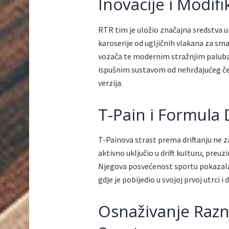
Inovacije i Modifi
RTR tim je uložio značajna sredstva 
karoserije od ugljičnih vlakana za sm
vozača te modernim stražnjim paluba
ispušnim sustavom od nehrđajućeg čel
verzija.
T-Pain i Formula 
T-Painova strast prema driftanju ne
aktivno uključio u drift kulturu, preu
Njegova posvećenost sportu pokazala
gdje je pobijedio u svojoj prvoj utrci 
Osnaživanje Razn