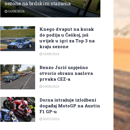
sezone na brdskim stazama
06/08/2026
Knego dvaput na korak
do podija u Češkoj, još
uvijek u igri za Top 3 na
kraju sezone
06/08/2026
Renzo Jurić uspješno
otvorio obranu naslova
prvaka CEZ-a
04/08/2026
Dorna istražuje izložbeni
događaj MotoGP na Austin
F1 GP-u
30/07/2026