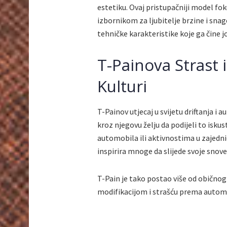
estetiku. Ovaj pristupačniji model foku
izbornikom za ljubitelje brzine i sna
tehničke karakteristike koje ga čine jo
T-Painova Strast 
Kulturi
T-Painov utjecaj u svijetu driftanja i
kroz njegovu želju da podijeli to iskus
automobila ili aktivnostima u zajedni
inspirira mnoge da slijede svoje sno
T-Pain je tako postao više od običnog
modifikacijom i strašću prema autom