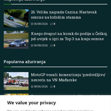
26. Velika nagrada Cazina: Nastavak
sezone na brdskim stazama
06/08/2026
0
Knego dvaput na korak do podija u Češkoj,
još uvijek u igri za Top 3 na kraju sezone
06/08/2026
0
Popularna ažuriranja
MotoGP vozači komentiraju ‘predvidljivu’
nesreću na VN Mađarske
08/06/2026
0
Rovanpera ostvaruje uvjerljivu pobjedu,
Toyota osigurava titulu proizvođača
We value your privacy
06/02/2026
0