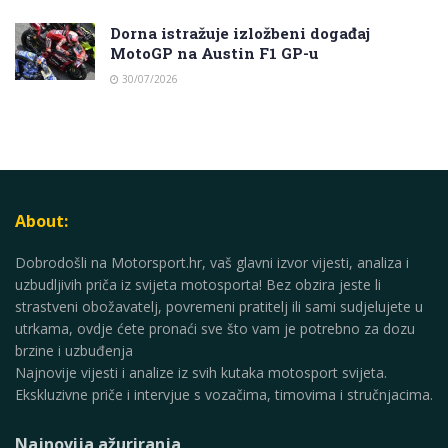
Dorna istražuje izložbeni događaj
MotoGP na Austin F1 GP-u
30/07/2026
About:
Dobrodošli na Motorsport.hr, vaš glavni izvor vijesti, analiza i
uzbudljivih priča iz svijeta motosporta! Bez obzira jeste li
strastveni obožavatelj, povremeni pratitelj ili sami sudjelujete u
utrkama, ovdje ćete pronaći sve što vam je potrebno za dozu
brzine i uzbuđenja
Najnovije vijesti i analize iz svih kutaka motosport svijeta.
Ekskluzivne priče i intervjue s vozačima, timovima i stručnjacima.
Najnovija ažuriranja