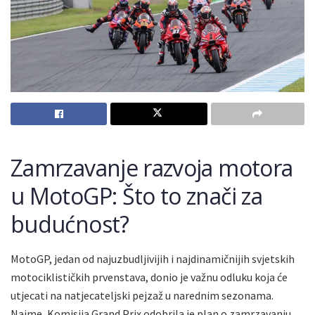
Zamrzavanje razvoja motora
u MotoGP: Što to znači za
budućnost?
MotoGP, jedan od najuzbudljivijih i najdinamičnijih svjetskih
motociklističkih prvenstava, donio je važnu odluku koja će
utjecati na natjecateljski pejzaž u narednim sezonama.
Naime, Komisija Grand Prix odobrila je plan o zamrzavanju