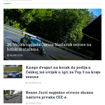
26. Velika nagrada Cazina: Nastavak sezone na
brdskim stazama
06/08/2026
Knego dvaput na korak do podija u
Češkoj, još uvijek u igri za Top 3 na kraju
sezone
06/08/2026
Renzo Jurić uspješno otvorio obranu
naslova prvaka CEZ-a
04/08/2026