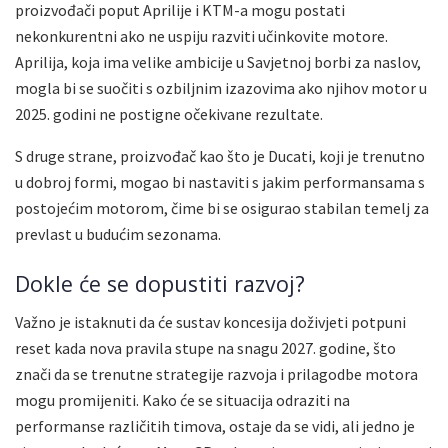
proizvođači poput Aprilije i KTM-a mogu postati
nekonkurentni ako ne uspiju razviti učinkovite motore.
Aprilija, koja ima velike ambicije u Savjetnoj borbi za naslov,
mogla bi se suočiti s ozbiljnim izazovima ako njihov motor u
2025. godini ne postigne očekivane rezultate.
S druge strane, proizvođač kao što je Ducati, koji je trenutno
u dobroj formi, mogao bi nastaviti s jakim performansama s
postojećim motorom, čime bi se osigurao stabilan temelj za
prevlast u budućim sezonama.
Dokle će se dopustiti razvoj?
Važno je istaknuti da će sustav koncesija doživjeti potpuni
reset kada nova pravila stupe na snagu 2027. godine, što
znači da se trenutne strategije razvoja i prilagodbe motora
mogu promijeniti. Kako će se situacija odraziti na
performanse različitih timova, ostaje da se vidi, ali jedno je