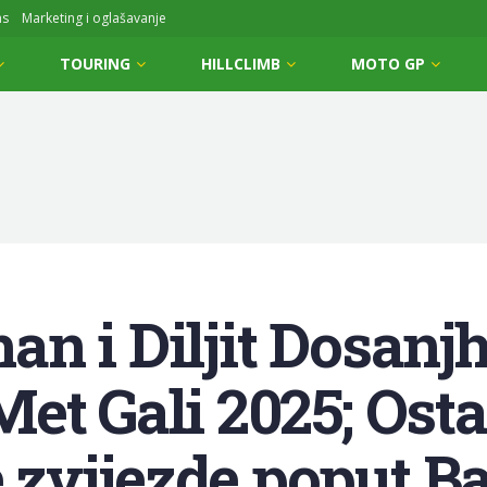
ms
Marketing i oglašavanje
TOURING
HILLCLIMB
MOTO GP
n i Diljit Dosanjh
et Gali 2025; Osta
zvijezde poput Ba