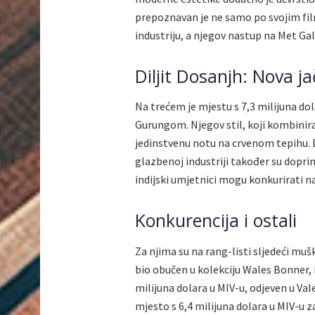
prepoznavan je ne samo po svojim fil
industriju, a njegov nastup na Met Gali
Diljit Dosanjh: Nova ja
Na trećem je mjestu s 7,3 milijuna dola
Gurungom. Njegov stil, koji kombinir
jedinstvenu notu na crvenom tepihu. D
glazbenoj industriji također su dopri
indijski umjetnici mogu konkurirati 
Konkurencija i ostali
Za njima su na rang-listi sljedeći mušk
bio obučen u kolekciju Wales Bonner,
milijuna dolara u MIV-u, odjeven u Val
mjesto s 6,4 milijuna dolara u MIV-u z