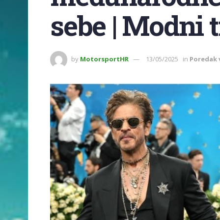
sebe | Modni 
by
MotorsportHR
13/05/2025
in
Poredak 