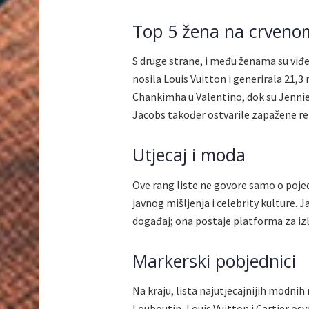
Top 5 žena na crveno
S druge strane, i među ženama su viđen
nosila Louis Vuitton i generirala 21,
Chankimha u Valentino, dok su Jennie
Jacobs također ostvarile zapažene re
Utjecaj i moda
Ove rang liste ne govore samo o poje
javnog mišljenja i celebrity kulture.
događaj; ona postaje platforma za iz
Markerski pobjednici
Na kraju, lista najutjecajnijih modnih
Louboutin, Louis Vuitton i Cartier osv