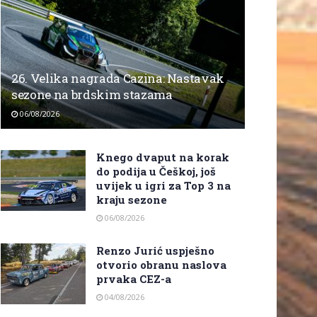
26. Velika nagrada Cazina: Nastavak
sezone na brdskim stazama
06/08/2026
Knego dvaput na korak
do podija u Češkoj, još
uvijek u igri za Top 3 na
kraju sezone
06/08/2026
Renzo Jurić uspješno
otvorio obranu naslova
prvaka CEZ-a
04/08/2026