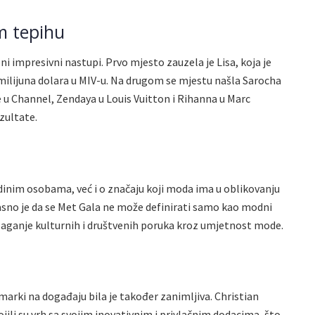
m tepihu
i impresivni nastupi. Prvo mjesto zauzela je Lisa, koja je
3 milijuna dolara u MIV-u. Na drugom se mjestu našla Sarocha
 u Channel, Zendaya u Louis Vuitton i Rihanna u Marc
zultate.
dinim osobama, već i o značaju koji moda ima u oblikovanju
 Jasno je da se Met Gala ne može definirati samo kao modni
laganje kulturnih i društvenih poruka kroz umjetnost mode.
 marki na događaju bila je također zanimljiva. Christian
ojili su vrh sa svojim inovativnim i privlačnim dodacima, što