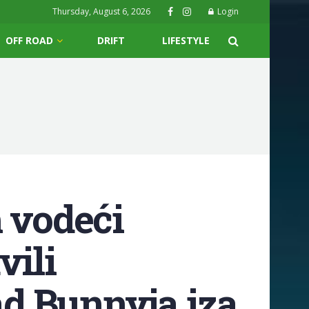
Thursday, August 6, 2026
Login
OFF ROAD
DRIFT
LIFESTYLE
 vodeći
vili
d Bunnyja iza