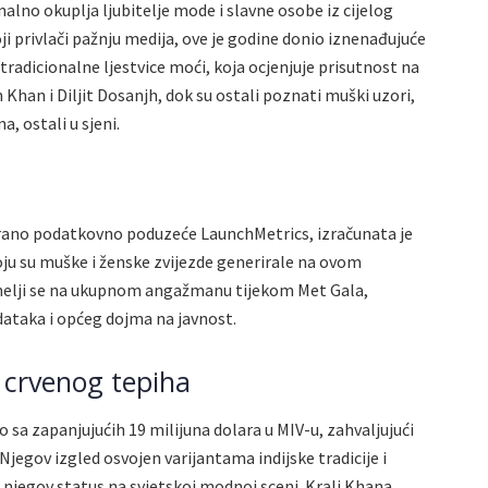
nalno okuplja ljubitelje mode i slavne osobe iz cijelog
oji privlači pažnju medija, ove je godine donio iznenađujuće
tradicionalne ljestvice moći, koja ocjenjuje prisutnost na
Khan i Diljit Dosanjh, dok su ostali poznati muški uzori,
, ostali u sjeni.
irano podatkovno poduzeće LaunchMetrics, izračunata je
ju su muške i ženske zvijezde generirale na ovom
melji se na ukupnom angažmanu tijekom Met Gala,
dataka i općeg dojma na javnost.
 crvenog tepiha
sa zapanjujućih 19 milijuna dolara u MIV-u, zahvaljujući
jegov izgled osvojen varijantama indijske tradicije i
 njegov status na svjetskoj modnoj sceni. Kralj Khana