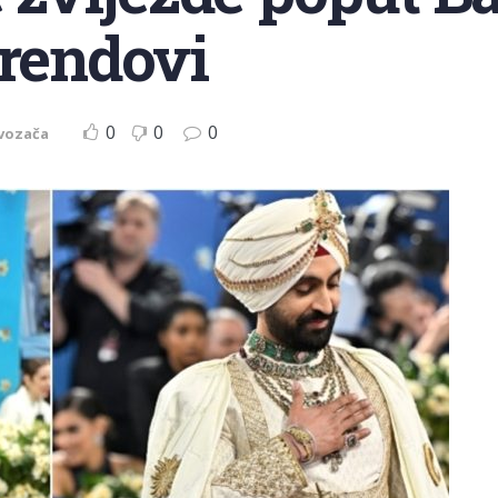
trendovi
0
0
0
vozača