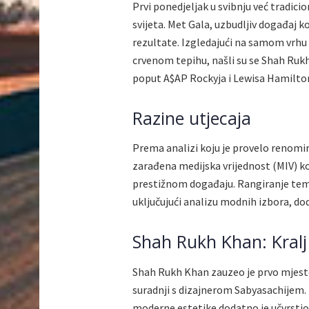
Prvi ponedjeljak u svibnju već tradicio
svijeta. Met Gala, uzbudljiv događaj k
rezultate. Izgledajući na samom vrhu 
crvenom tepihu, našli su se Shah Rukh 
poput A$AP Rockyja i Lewisa Hamiltona
Razine utjecaja
Prema analizi koju je provelo renom
zarađena medijska vrijednost (MIV) ko
prestižnom događaju. Rangiranje te
uključujući analizu modnih izbora, do
Shah Rukh Khan: Kralj
Shah Rukh Khan zauzeo je prvo mjesto 
suradnji s dizajnerom Sabyasachijem. N
moderne estetike dodatno je učvrstio