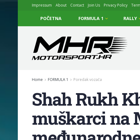
Impressum
About
Contact
Join Us
Privacy Policy
Ter
POČETNA
FORMULA 1
RALLY
Home
FORMULA 1
Poredak vozača
Shah Rukh Kha
muškarci na M
međunarodne 