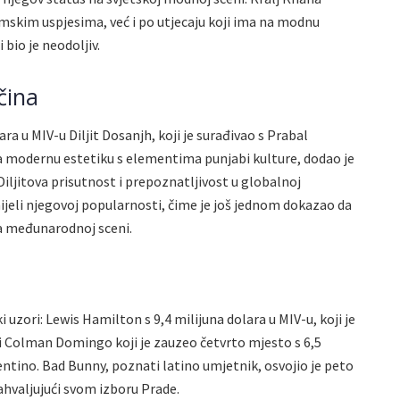
mskim uspjesima, već i po utjecaju koji ima na modnu
 bio je neodoljiv.
čina
ra u MIV-u Diljit Dosanjh, koji je surađivao s Prabal
a modernu estetiku s elementima punjabi kulture, dodao je
iljitova prisutnost i prepoznatljivost u globalnoj
nijeli njegovoj popularnosti, čime je još jednom dokazao da
na međunarodnoj sceni.
i uzori: Lewis Hamilton s 9,4 milijuna dolara u MIV-u, koji je
 i Colman Domingo koji je zauzeo četvrto mjesto s 6,5
entino. Bad Bunny, poznati latino umjetnik, osvojio je peto
ahvaljujući svom izboru Prade.