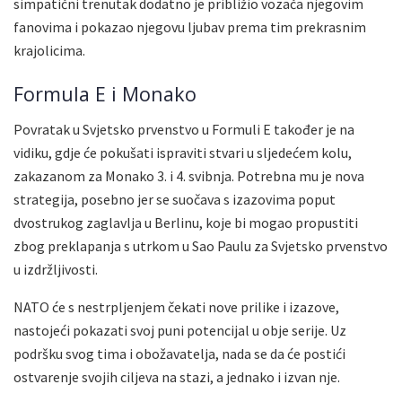
simpatični trenutak dodatno je približio vozača njegovim
fanovima i pokazao njegovu ljubav prema tim prekrasnim
krajolicima.
Formula E i Monako
Povratak u Svjetsko prvenstvo u Formuli E također je na
vidiku, gdje će pokušati ispraviti stvari u sljedećem kolu,
zakazanom za Monako 3. i 4. svibnja. Potrebna mu je nova
strategija, posebno jer se suočava s izazovima poput
dvostrukog zaglavlja u Berlinu, koje bi mogao propustiti
zbog preklapanja s utrkom u Sao Paulu za Svjetsko prvenstvo
u izdržljivosti.
NATO će s nestrpljenjem čekati nove prilike i izazove,
nastojeći pokazati svoj puni potencijal u obje serije. Uz
podršku svog tima i obožavatelja, nada se da će postići
ostvarenje svojih ciljeva na stazi, a jednako i izvan nje.