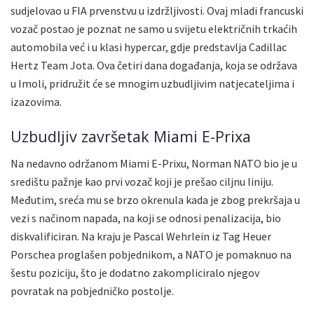
sudjelovao u FIA prvenstvu u izdržljivosti. Ovaj mladi francuski
vozač postao je poznat ne samo u svijetu električnih trkaćih
automobila već i u klasi hypercar, gdje predstavlja Cadillac
Hertz Team Jota. Ova četiri dana događanja, koja se održava
u Imoli, pridružit će se mnogim uzbudljivim natjecateljima i
izazovima.
Uzbudljiv završetak Miami E-Prixa
Na nedavno održanom Miami E-Prixu, Norman NATO bio je u
središtu pažnje kao prvi vozač koji je prešao ciljnu liniju.
Međutim, sreća mu se brzo okrenula kada je zbog prekršaja u
vezi s načinom napada, na koji se odnosi penalizacija, bio
diskvalificiran. Na kraju je Pascal Wehrlein iz Tag Heuer
Porschea proglašen pobjednikom, a NATO je pomaknuo na
šestu poziciju, što je dodatno zakompliciralo njegov
povratak na pobjedničko postolje.