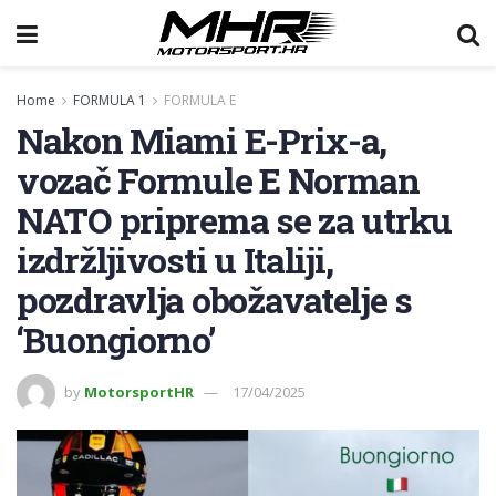
Home
FORMULA 1
FORMULA E
Nakon Miami E-Prix-a,
vozač Formule E Norman
NATO priprema se za utrku
izdržljivosti u Italiji,
pozdravlja obožavatelje s
‘Buongiorno’
by
MotorsportHR
17/04/2025