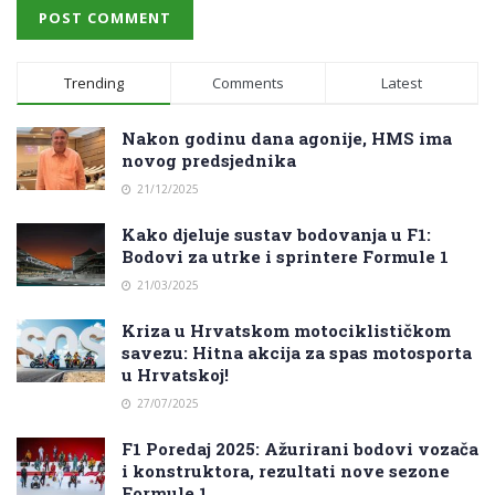
Trending
Comments
Latest
Nakon godinu dana agonije, HMS ima
novog predsjednika
21/12/2025
Kako djeluje sustav bodovanja u F1:
Bodovi za utrke i sprintere Formule 1
21/03/2025
Kriza u Hrvatskom motociklističkom
savezu: Hitna akcija za spas motosporta
u Hrvatskoj!
27/07/2025
F1 Poredaj 2025: Ažurirani bodovi vozača
i konstruktora, rezultati nove sezone
Formule 1