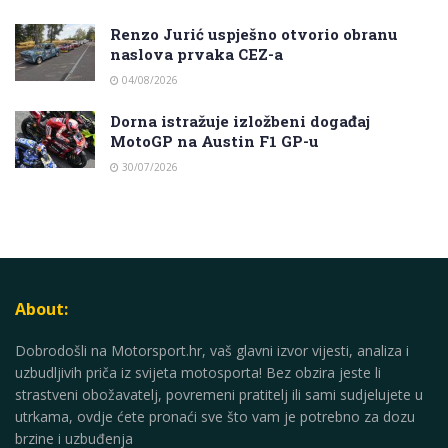
Renzo Jurić uspješno otvorio obranu
naslova prvaka CEZ-a
04/08/2026
Dorna istražuje izložbeni događaj
MotoGP na Austin F1 GP-u
30/07/2026
About:
Dobrodošli na Motorsport.hr, vaš glavni izvor vijesti, analiza i
uzbudljivih priča iz svijeta motosporta! Bez obzira jeste li
strastveni obožavatelj, povremeni pratitelj ili sami sudjelujete u
utrkama, ovdje ćete pronaći sve što vam je potrebno za dozu
brzine i uzbuđenja