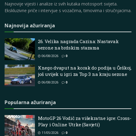
Najnovije vijesti i analize iz svih kutaka motosport svijeta.
Ekskluzivne priče i intervjue s vozačima, timovima i stručnjacima.
Najnovija ažuriranja
26. Velika nagrada Cazina: Nastavak
sezone na brdskim stazama
06/08/2026
0
Knego dvaput na korak do podija u Češkoj,
još uvijek u igri za Top 3 na kraju sezone
06/08/2026
0
Popularna ažuriranja
MotoGP 26 Vodič za višekratne igre: Cross-
Play i Online Utrke (Savjeti)
11/05/2026
0