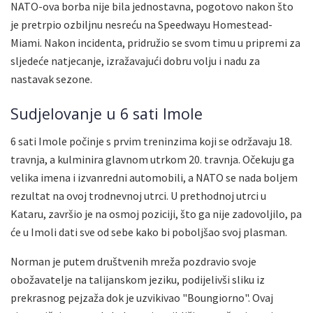
NATO-ova borba nije bila jednostavna, pogotovo nakon što
je pretrpio ozbiljnu nesreću na Speedwayu Homestead-
Miami. Nakon incidenta, pridružio se svom timu u pripremi za
sljedeće natjecanje, izražavajući dobru volju i nadu za
nastavak sezone.
Sudjelovanje u 6 sati Imole
6 sati Imole počinje s prvim treninzima koji se održavaju 18.
travnja, a kulminira glavnom utrkom 20. travnja. Očekuju ga
velika imena i izvanredni automobili, a NATO se nada boljem
rezultat na ovoj trodnevnoj utrci. U prethodnoj utrci u
Kataru, završio je na osmoj poziciji, što ga nije zadovoljilo, pa
će u Imoli dati sve od sebe kako bi poboljšao svoj plasman.
Norman je putem društvenih mreža pozdravio svoje
obožavatelje na talijanskom jeziku, podijelivši sliku iz
prekrasnog pejzaža dok je uzvikivao "Boungiorno". Ovaj