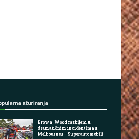
opularna ažuriranja
Brown, Wood razbijeni u
dramatičnim incidentima u
Melbourneu – Superautomobili