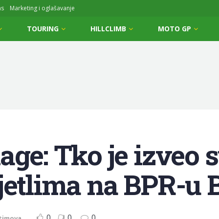
ms
Marketing i oglašavanje
TOURING
HILLCLIMB
MOTO GP
age: Tko je izveo 
jetlima na BPR-u 
0
0
0
timova