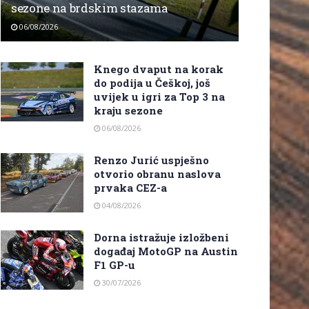
sezone na brdskim stazama
06/08/2026
Knego dvaput na korak
do podija u Češkoj, još
uvijek u igri za Top 3 na
kraju sezone
06/08/2026
Renzo Jurić uspješno
otvorio obranu naslova
prvaka CEZ-a
04/08/2026
Dorna istražuje izložbeni
događaj MotoGP na Austin
F1 GP-u
30/07/2026