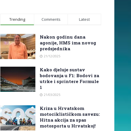
Trending
Comments
Latest
Nakon godinu dana
agonije, HMS ima novog
predsjednika
21/12/2025
Kako djeluje sustav
bodovanja u F1: Bodovi za
utrke i sprintere Formule
1
21/03/2025
Kriza u Hrvatskom
motociklističkom savezu:
Hitna akcija za spas
motosporta u Hrvatskoj!