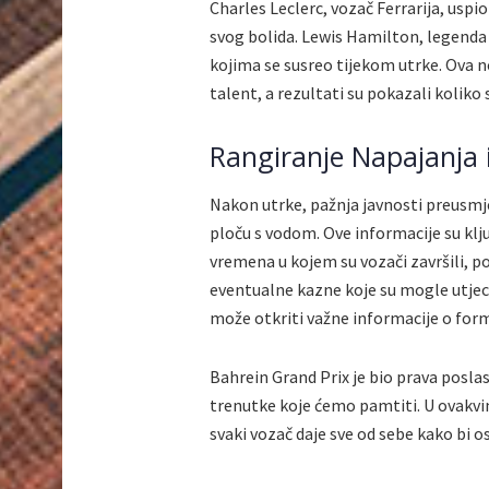
Charles Leclerc, vozač Ferrarija, uspi
svog bolida. Lewis Hamilton, legenda 
kojima se susreo tijekom utrke. Ova no
talent, a rezultati su pokazali koliko 
Rangiranje Napajanja i
Nakon utrke, pažnja javnosti preusmje
ploču s vodom. Ove informacije su klj
vremena u kojem su vozači završili, po
eventualne kazne koje su mogle utjec
može otkriti važne informacije o for
Bahrein Grand Prix je bio prava poslas
trenutke koje ćemo pamtiti. U ovakvim
svaki vozač daje sve od sebe kako bi o