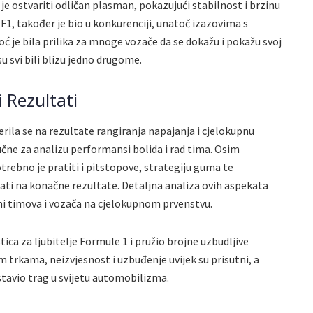
o je ostvariti odličan plasman, pokazujući stabilnost i brzinu
F1, također je bio u konkurenciji, unatoč izazovima s
ć je bila prilika za mnoge vozače da se dokažu i pokažu svoj
su svi bili blizu jedno drugome.
 Rezultati
rila se na rezultate rangiranja napajanja i cjelokupnu
učne za analizu performansi bolida i rad tima. Osim
trebno je pratiti i pitstopove, strategiju guma te
ati na konačne rezultate. Detaljna analiza ovih aspekata
mi timova i vozača na cjelokupnom prvenstvu.
tica za ljubitelje Formule 1 i pružio brojne uzbudljive
 trkama, neizvjesnost i uzbuđenje uvijek su prisutni, a
stavio trag u svijetu automobilizma.