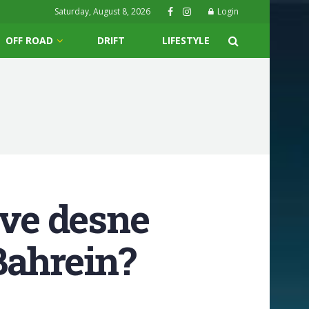
Saturday, August 8, 2026
Login
OFF ROAD
DRIFT
LIFESTYLE
sve desne
Bahrein?