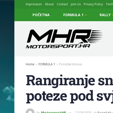
Impressum
About
Contact
Join Us
Privacy Policy
Ter
POČETNA
FORMULA 1
RALLY
Home
FORMULA 1
Poredak timova
Rangiranje sn
poteze pod sv
by
MotorsportHR
17/04/2025
in
Poredak 