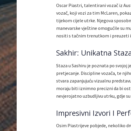
Oscar Piastri, talentirani vozač iz Aus
vozač, koji vozi za tim McLaren, poka
tijekom cijele utrke. Njegova sposob
manevarske vještine omogućile su mu d
nositi s tačnim trenutkom i preuzeti i
Sakhir: Unikatna Staza
Staza u Sashiru je poznata po svojoj 
pretjecanje. Discipline vozača, te nji
stvara zapanjujuću vizualnu predstavu. 
moraju biti iznimno precizni da bi ost
nevjerojatno uzbudljivu utrku, gdje su 
Impresivni Izvori I Pe
Osim Piastrijeve pobjede, nekoliko dr