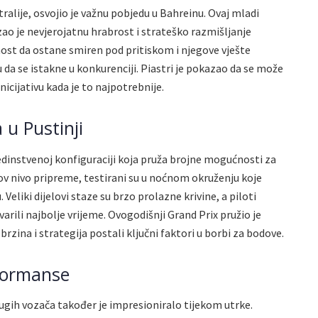
tralije, osvojio je važnu pobjedu u Bahreinu. Ovaj mladi
zao je nevjerojatnu hrabrost i strateško razmišljanje
nost da ostane smiren pod pritiskom i njegove vješte
a se istakne u konkurenciji. Piastri je pokazao da se može
nicijativu kada je to najpotrebnije.
 u Pustinji
jedinstvenoj konfiguraciji koja pruža brojne mogućnosti za
hov nivo pripreme, testirani su u noćnom okruženju koje
Veliki dijelovi staze su brzo prolazne krivine, a piloti
varili najbolje vrijeme. Ovogodišnji Grand Prix pružio je
brzina i strategija postali ključni faktori u borbi za bodove.
rformanse
ugih vozača također je impresioniralo tijekom utrke.