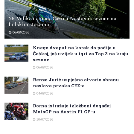
26. Velika nagrada Cazina: Nastavak sezone na
brdskim stazama
06/08/2026
Knego dvaput na korak do podija u
Češkoj, još uvijek u igri za Top 3 na kraju
sezone
06/08/2026
Renzo Jurić uspješno otvorio obranu
naslova prvaka CEZ-a
04/08/2026
Dorna istražuje izložbeni događaj
MotoGP na Austin F1 GP-u
30/07/2026