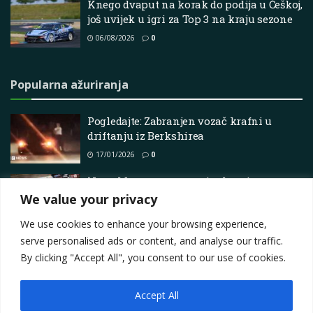
Knego dvaput na korak do podija u Češkoj,
još uvijek u igri za Top 3 na kraju sezone
06/08/2026
0
Popularna ažuriranja
Pogledajte: Zabranjen vozač krafni u
driftanju iz Berkshirea
17/01/2026
0
Nova Motorsport postaje glavni sponzor
2024. francuskog rallycross prvenstva
We value your privacy
08/06/2025
0
We use cookies to enhance your browsing experience,
serve personalised ads or content, and analyse our traffic.
By clicking "Accept All", you consent to our use of cookies.
Accept All
Impressum
About
Contact
Join Us