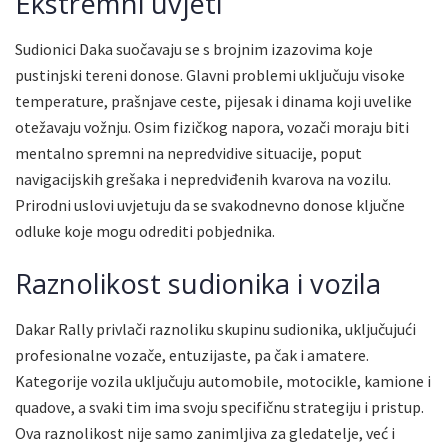
Ekstremni uvjeti
Sudionici Daka suočavaju se s brojnim izazovima koje
pustinjski tereni donose. Glavni problemi uključuju visoke
temperature, prašnjave ceste, pijesak i dinama koji uvelike
otežavaju vožnju. Osim fizičkog napora, vozači moraju biti
mentalno spremni na nepredvidive situacije, poput
navigacijskih grešaka i nepredviđenih kvarova na vozilu.
Prirodni uslovi uvjetuju da se svakodnevno donose ključne
odluke koje mogu odrediti pobjednika.
Raznolikost sudionika i vozila
Dakar Rally privlači raznoliku skupinu sudionika, uključujući
profesionalne vozače, entuzijaste, pa čak i amatere.
Kategorije vozila uključuju automobile, motocikle, kamione i
quadove, a svaki tim ima svoju specifičnu strategiju i pristup.
Ova raznolikost nije samo zanimljiva za gledatelje, već i