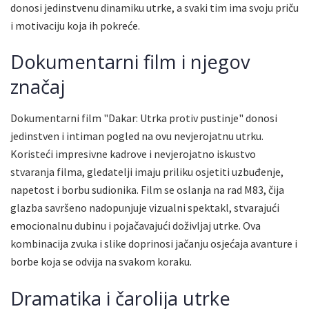
donosi jedinstvenu dinamiku utrke, a svaki tim ima svoju priču
i motivaciju koja ih pokreće.
Dokumentarni film i njegov
značaj
Dokumentarni film "Dakar: Utrka protiv pustinje" donosi
jedinstven i intiman pogled na ovu nevjerojatnu utrku.
Koristeći impresivne kadrove i nevjerojatno iskustvo
stvaranja filma, gledatelji imaju priliku osjetiti uzbuđenje,
napetost i borbu sudionika. Film se oslanja na rad M83, čija
glazba savršeno nadopunjuje vizualni spektakl, stvarajući
emocionalnu dubinu i pojačavajući doživljaj utrke. Ova
kombinacija zvuka i slike doprinosi jačanju osjećaja avanture i
borbe koja se odvija na svakom koraku.
Dramatika i čarolija utrke