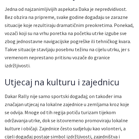
Jedna od najzanimljivijih aspekata Daka je nepredvidivost.
Bez obzira na pripreme, svake godine događaju se zarazne
situacije koje rezultiraju dramatičnim preokretima. Ponekad,
vozači koji su na vrhu poretka na početku utrke izgube sve
zbog jednostavne navigacijske pogreške ili tehničkog kvara.
Takve situacije stavljaju posebnu težinu na cijelu utrku, jer s
vremenom neprestano pritisnu vozače do granice
izdržljivosti.
Utjecaj na kulturu i zajednicu
Dakar Rally nije samo sportski događaj; on također ima
značajan utjecaj na lokalne zajednice u zemljama kroz koje
se odvija. Mnoge od tih regija potiču turizam tijekom
održavanja utrke, dok se istovremeno promoviraju lokalne
kulture i običaji. Zajednice često sudjeluju kao volonteri, a
cijeli događaj postaje simbol izdržljivosti, zajedništva i