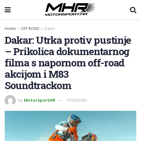
Home
OFF ROAD
Dakar
Dakar: Utrka protiv pustinje
– Prikolica dokumentarnog
filma s napornom off-road
akcijom i M83
Soundtrackom
by
MotorsportHR
17/04/2025