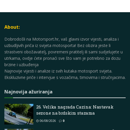
About:
Dobrodošli na Motorsport.hr, vaš glavni izvor vijesti, analiza i
uzbudljivih priča iz svijeta motosporta! Bez obzira jeste li
strastveni obožavatelj, povremeni pratitelj ili sami sudjelujete u
utrkama, ovdje ćete pronaći sve što vam je potrebno za dozu
brzine i uzbuđenja
Najnovije vijesti i analize iz svih kutaka motosport svijeta.
Ekskluzivne priče i intervjue s vozačima, timovima i stručnjacima.
Najnovija ažuriranja
26. Velika nagrada Cazina: Nastavak
sezone na brdskim stazama
06/08/2026
0