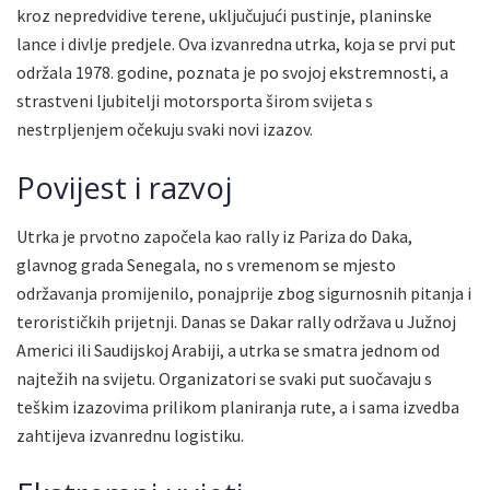
kroz nepredvidive terene, uključujući pustinje, planinske
lance i divlje predjele. Ova izvanredna utrka, koja se prvi put
održala 1978. godine, poznata je po svojoj ekstremnosti, a
strastveni ljubitelji motorsporta širom svijeta s
nestrpljenjem očekuju svaki novi izazov.
Povijest i razvoj
Utrka je prvotno započela kao rally iz Pariza do Daka,
glavnog grada Senegala, no s vremenom se mjesto
održavanja promijenilo, ponajprije zbog sigurnosnih pitanja i
terorističkih prijetnji. Danas se Dakar rally održava u Južnoj
Americi ili Saudijskoj Arabiji, a utrka se smatra jednom od
najtežih na svijetu. Organizatori se svaki put suočavaju s
teškim izazovima prilikom planiranja rute, a i sama izvedba
zahtijeva izvanrednu logistiku.