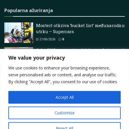
Popularna ažuriranja
Mostert otkriva ‘bucket list’ međunarodnu
utrku – Supercars
21/06/2026
0
Jake Hill ostvaruje pobjedu s vožnjom pod
zastavom u otvaraču BTCC-a
We value your privacy
11/05/2025
0
We use cookies to enhance your browsing experience,
serve personalised ads or content, and analyse our traffic.
By clicking "Accept All", you consent to our use of cookies.
Accept All
Impressum
About
Contact
Join Us
Privacy Policy
Terms
Marketing i oglašavanje
Customise
© 2025
Motorsport.hr
Reject All