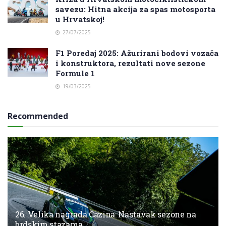
savezu: Hitna akcija za spas motosporta
u Hrvatskoj!
27/07/2025
F1 Poredaj 2025: Ažurirani bodovi vozača
i konstruktora, rezultati nove sezone
Formule 1
19/03/2025
Recommended
26. Velika nagrada Cazina: Nastavak sezone na
brdskim stazama