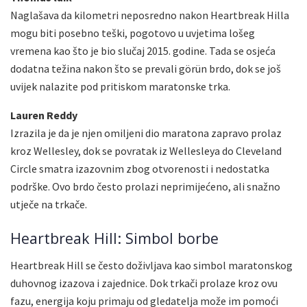
Naglašava da kilometri neposredno nakon Heartbreak Hilla
mogu biti posebno teški, pogotovo u uvjetima lošeg
vremena kao što je bio slučaj 2015. godine. Tada se osjeća
dodatna težina nakon što se prevali görün brdo, dok se još
uvijek nalazite pod pritiskom maratonske trka.
Lauren Reddy
Izrazila je da je njen omiljeni dio maratona zapravo prolaz
kroz Wellesley, dok se povratak iz Wellesleya do Cleveland
Circle smatra izazovnim zbog otvorenosti i nedostatka
podrške. Ovo brdo često prolazi neprimijećeno, ali snažno
utječe na trkače.
Heartbreak Hill: Simbol borbe
Heartbreak Hill se često doživljava kao simbol maratonskog
duhovnog izazova i zajednice. Dok trkači prolaze kroz ovu
fazu, energija koju primaju od gledatelja može im pomoći