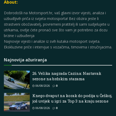
About:
Dobrodošli na Motorsport.hr, vaš glavni izvor vijesti, analiza i
uzbudljivih priča iz svijeta motosporta! Bez obzira jeste li
strastveni obožavatelj, povremeni pratitelj ili sami sudjelujete u
utrkama, ovdje ćete pronaći sve što vam je potrebno za dozu
brzine i uzbuđenja
Najnovije vijesti i analize iz svih kutaka motosport svijeta.
Ekskluzivne priče i intervjue s vozačima, timovima i stručnjacima.
Najnovija ažuriranja
26. Velika nagrada Cazina: Nastavak
sezone na brdskim stazama
06/08/2026
0
Knego dvaput na korak do podija u Češkoj,
još uvijek u igri za Top 3 na kraju sezone
06/08/2026
0