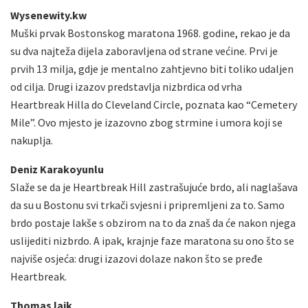
Wysenewity.kw
Muški prvak Bostonskog maratona 1968. godine, rekao je da
su dva najteža dijela zaboravljena od strane većine. Prvi je
prvih 13 milja, gdje je mentalno zahtjevno biti toliko udaljen
od cilja. Drugi izazov predstavlja nizbrdica od vrha
Heartbreak Hilla do Cleveland Circle, poznata kao “Cemetery
Mile”. Ovo mjesto je izazovno zbog strmine i umora koji se
nakuplja.
Deniz Karakoyunlu
Slaže se da je Heartbreak Hill zastrašujuće brdo, ali naglašava
da su u Bostonu svi trkači svjesni i pripremljeni za to. Samo
brdo postaje lakše s obzirom na to da znaš da će nakon njega
uslijediti nizbrdo. A ipak, krajnje faze maratona su ono što se
najviše osjeća: drugi izazovi dolaze nakon što se pređe
Heartbreak.
Thomas laik