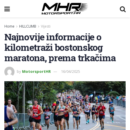
Home
HILLCLIMB
Vijesti
Najnovije informacije o
kilometraži bostonskog
maratona, prema trkačima
by
MotorsportHR
16/04/2025