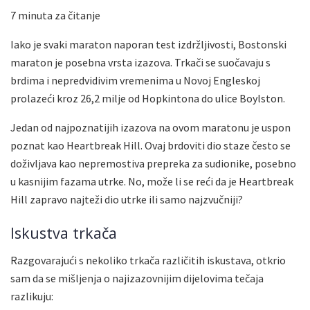
7 minuta za čitanje
Iako je svaki maraton naporan test izdržljivosti, Bostonski
maraton je posebna vrsta izazova. Trkači se suočavaju s
brdima i nepredvidivim vremenima u Novoj Engleskoj
prolazeći kroz 26,2 milje od Hopkintona do ulice Boylston.
Jedan od najpoznatijih izazova na ovom maratonu je uspon
poznat kao Heartbreak Hill. Ovaj brdoviti dio staze često se
doživljava kao nepremostiva prepreka za sudionike, posebno
u kasnijim fazama utrke. No, može li se reći da je Heartbreak
Hill zapravo najteži dio utrke ili samo najzvučniji?
Iskustva trkača
Razgovarajući s nekoliko trkača različitih iskustava, otkrio
sam da se mišljenja o najizazovnijim dijelovima tečaja
razlikuju: