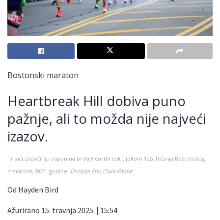
Bostonski maraton
Heartbreak Hill dobiva puno
pažnje, ali to možda nije najveći
izazov.
Trkači započinju uspon na brdu Heartbreak tijekom 125. trčanja Bostonskog
maratona 2021. godine.
Osoblje Erin Clark/Globe
Od Hayden Bird
Ažurirano 15. travnja 2025. | 15:54