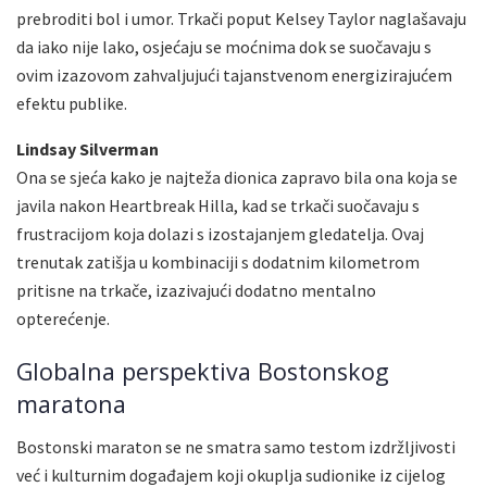
prebroditi bol i umor. Trkači poput Kelsey Taylor naglašavaju
da iako nije lako, osjećaju se moćnima dok se suočavaju s
ovim izazovom zahvaljujući tajanstvenom energizirajućem
efektu publike.
Lindsay Silverman
Ona se sjeća kako je najteža dionica zapravo bila ona koja se
javila nakon Heartbreak Hilla, kad se trkači suočavaju s
frustracijom koja dolazi s izostajanjem gledatelja. Ovaj
trenutak zatišja u kombinaciji s dodatnim kilometrom
pritisne na trkače, izazivajući dodatno mentalno
opterećenje.
Globalna perspektiva Bostonskog
maratona
Bostonski maraton se ne smatra samo testom izdržljivosti
već i kulturnim događajem koji okuplja sudionike iz cijelog