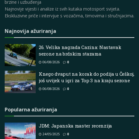
brzine i uzbuđenja
Najnovije vijesti i analize iz svih kutaka motosport svijeta.
Ekskluzivne priče i intervjue s vozačima, timovima i stručnjacima.
Najnovija ažuriranja
26. Velika nagrada Cazina: Nastavak
sezone na brdskim stazama
06/08/2026
0
Knego dvaput na korak do podija u Češkoj,
još uvijek u igri za Top 3 na kraju sezone
06/08/2026
0
Popularna ažuriranja
JDM: Japanska master recenzija
24/05/2025
0