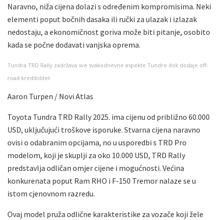
Naravno, niža cijena dolazi s određenim kompromisima. Neki
elementi poput bočnih dasaka ili ručki za ulazak i izlazak
nedostaju, a ekonomičnost goriva može biti pitanje, osobito
kada se počne dodavati vanjska oprema.
Tundra TRD Rally zadržava sve svakodnevne aspekte Tundre dok dodaje off-
road kredibilitet
Aaron Turpen / Novi Atlas
Toyota Tundra TRD Rally 2025. ima cijenu od približno 60.000
USD, uključujući troškove isporuke. Stvarna cijena naravno
ovisi o odabranim opcijama, no u usporedbi s TRD Pro
modelom, koji je skuplji za oko 10.000 USD, TRD Rally
predstavlja odličan omjer cijene i mogućnosti. Većina
konkurenata poput Ram RHO i F-150 Tremor nalaze se u
istom cjenovnom razredu.
Ovaj model pruža odlične karakteristike za vozače koji žele