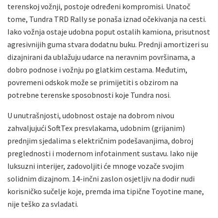
terenskoj vožnji, postoje određeni kompromisi. Unatoč
tome, Tundra TRD Rally se ponaša iznad očekivanja na cesti.
Iako vožnja ostaje udobna poput ostalih kamiona, prisutnost
agresivnijih guma stvara dodatnu buku. Prednji amortizeri su
dizajnirani da ublažuju udarce na neravnim površinama, a
dobro podnose i vožnju po glatkim cestama. Međutim,
povremeni odskok može se primijetiti s obzirom na
potrebne terenske sposobnosti koje Tundra nosi.
U unutrašnjosti, udobnost ostaje na dobrom nivou
zahvaljujući SoftTex presvlakama, udobnim (grijanim)
prednjim sjedalima s električnim podešavanjima, dobroj
preglednosti i modernom infotainment sustavu. Iako nije
luksuzni interijer, zadovoljiti će mnoge vozače svojim
solidnim dizajnom. 14-inčni zaslon osjetljiv na dodir nudi
korisničko sučelje koje, premda ima tipične Toyotine mane,
nije teško za svladati.