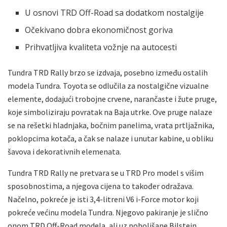
U osnovi TRD Off-Road sa dodatkom nostalgije
Očekivano dobra ekonomičnost goriva
Prihvatljiva kvaliteta vožnje na autocesti
Tundra TRD Rally brzo se izdvaja, posebno između ostalih
modela Tundra. Toyota se odlučila za nostalgične vizualne
elemente, dodajući trobojne crvene, narančaste i žute pruge,
koje simboliziraju povratak na Baja utrke. Ove pruge nalaze
se na rešetki hladnjaka, bočnim panelima, vrata prtljažnika,
poklopcima kotača, a čak se nalaze i unutar kabine, u obliku
šavova i dekorativnih elemenata.
Tundra TRD Rally ne pretvara se u TRD Pro model s višim
sposobnostima, a njegova cijena to također odražava.
Načelno, pokreće je isti 3,4-litreni V6 i-Force motor koji
pokreće većinu modela Tundra. Njegovo pakiranje je slično
onom TRD Off-Road modela, ali uz poboljšane Bilstein