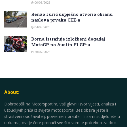
06/08/2026
Renzo Jurić uspješno otvorio obranu
naslova prvaka CEZ-a
04/08/2026
Dorna istražuje izložbeni događaj
MotoGP na Austin F1 GP-u
30/07/2026
About:
Dobrodošli na Motorsport.hr, vaš glavni izvor vijesti, analiza i
uzbudljivih priča iz svijeta motosporta! Bez obzira jeste li
strastveni obožavatelj, povremeni pratitelj ili sami sudjelujete u
utrkama, ovdje ćete pronaći sve što vam je potrebno za dozu