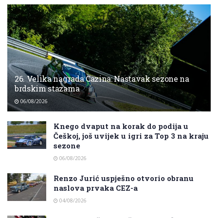
26. Velika nagrada Cazina: Nastavak sezone na
brdskim stazama
06/08/2026
Knego dvaput na korak do podija u
Češkoj, još uvijek u igri za Top 3 na kraju
sezone
06/08/2026
Renzo Jurić uspješno otvorio obranu
naslova prvaka CEZ-a
04/08/2026