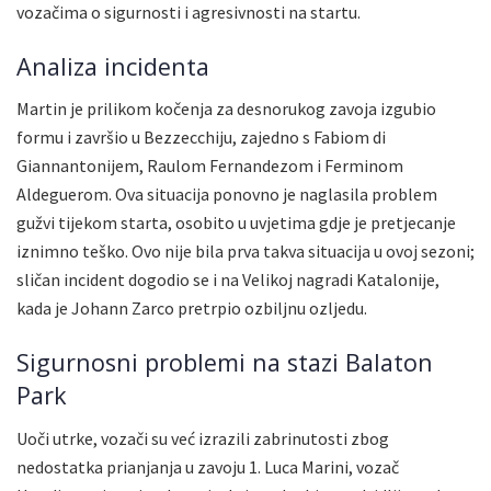
vozačima o sigurnosti i agresivnosti na startu.
Analiza incidenta
Martin je prilikom kočenja za desnorukog zavoja izgubio
formu i završio u Bezzecchiju, zajedno s Fabiom di
Giannantonijem, Raulom Fernandezom i Ferminom
Aldeguerom. Ova situacija ponovno je naglasila problem
gužvi tijekom starta, osobito u uvjetima gdje je pretjecanje
iznimno teško. Ovo nije bila prva takva situacija u ovoj sezoni;
sličan incident dogodio se i na Velikoj nagradi Katalonije,
kada je Johann Zarco pretrpio ozbiljnu ozljedu.
Sigurnosni problemi na stazi Balaton
Park
Uoči utrke, vozači su već izrazili zabrinutosti zbog
nedostatka prianjanja u zavoju 1. Luca Marini, vozač