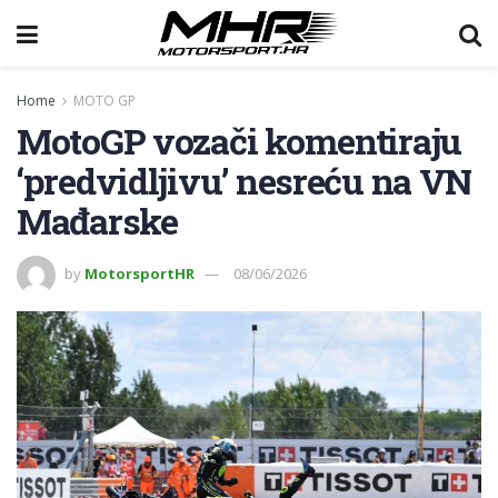
Home
MOTO GP
MotoGP vozači komentiraju
‘predvidljivu’ nesreću na VN
Mađarske
by
MotorsportHR
08/06/2026