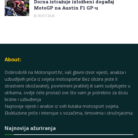
Dorna istražuje izložbeni događaj
MotoGP na Austin F1 GP-u
30/07/2026
About:
Dobrodošli na Motorsport.hr, vaš glavni izvor vijesti, analiza i
uzbudljivih priča iz svijeta motosporta! Bez obzira jeste li
strastveni obožavatelj, povremeni pratitelj ili sami sudjelujete u
utrkama, ovdje ćete pronaći sve što vam je potrebno za dozu
brzine i uzbuđenja
Najnovije vijesti i analize iz svih kutaka motosport svijeta.
Ekskluzivne priče i intervjue s vozačima, timovima i stručnjacima.
Najnovija ažuriranja