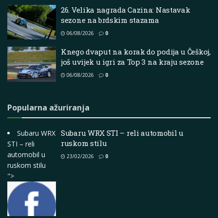
26. Velika nagrada Cazina: Nastavak
sezone na brdskim stazama
06/08/2026
0
Knego dvaput na korak do podija u Češkoj,
još uvijek u igri za Top 3 na kraju sezone
06/08/2026
0
Popularna ažuriranja
Subaru WRX STI – reli automobil u
Subaru WRX
ruskom stilu
STI – reli
automobil u
23/02/2026
0
ruskom stilu
">