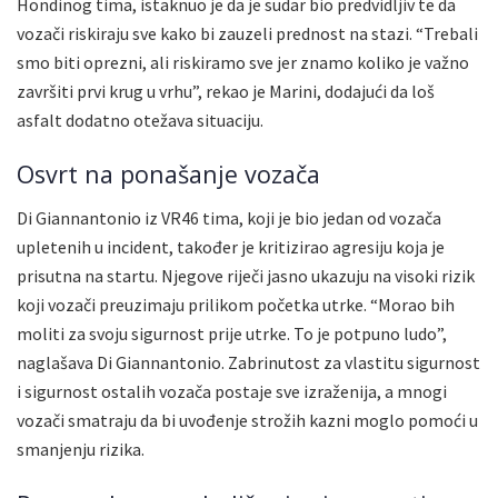
Hondinog tima, istaknuo je da je sudar bio predvidljiv te da
vozači riskiraju sve kako bi zauzeli prednost na stazi. “Trebali
smo biti oprezni, ali riskiramo sve jer znamo koliko je važno
završiti prvi krug u vrhu”, rekao je Marini, dodajući da loš
asfalt dodatno otežava situaciju.
Osvrt na ponašanje vozača
Di Giannantonio iz VR46 tima, koji je bio jedan od vozača
upletenih u incident, također je kritizirao agresiju koja je
prisutna na startu. Njegove riječi jasno ukazuju na visoki rizik
koji vozači preuzimaju prilikom početka utrke. “Morao bih
moliti za svoju sigurnost prije utrke. To je potpuno ludo”,
naglašava Di Giannantonio. Zabrinutost za vlastitu sigurnost
i sigurnost ostalih vozača postaje sve izraženija, a mnogi
vozači smatraju da bi uvođenje strožih kazni moglo pomoći u
smanjenju rizika.