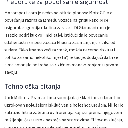
Preporuke za poboljšanje sigurnosti
Motorsport.com je nedavno otkrio planove MotoGP-a o
povećanju razmaka između vozača na gridu kako bi se
osigurala sigurnija okolina za start. Di Giannantonio je
izrazio podršku ovoj inicijativi, ističući da je povećanje
udaljenosti između vozača ključno za smanjenje rizika od
sudara. “Ako imamo veći razmak, možda nećemo riskirati
toliko za samo nekoliko mjesta”, rekao je, dodajući da bi se
time smanjila potreba za rizičnim manevriranjem u prvom
zavoju.
Tehnološka pitanja
Jack Miller iz Pramac tima sumnja da je Martinov udarac bio
uzrokovan pokušajem isključivanja holeshot uređaja. Miller je
zatražio hitnu zabranu ovih uređaja koji su, prema njegovom
mišljenju, čest uzrok nesreća na startovima. “U ovom slučaju,
čini se da su uređaji uzrokovali neprirodno ponašanje