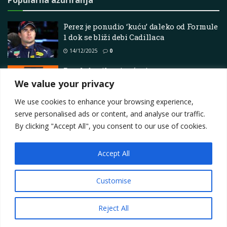
Popularna ažuriranja
Perez je ponudio ‘kuću’ daleko od Formule
1 dok se bliži debi Cadillaca
14/12/2025
0
Pregled svih priopćenja
We value your privacy
24/01/2026
0
We use cookies to enhance your browsing experience,
serve personalised ads or content, and analyse our traffic.
By clicking "Accept All", you consent to our use of cookies.
Accept All
Impressum
About
Contact
Join Us
Privacy Policy
Terms
Marketing i oglašavanje
Customise
© 2025
Motorsport.hr
Reject All