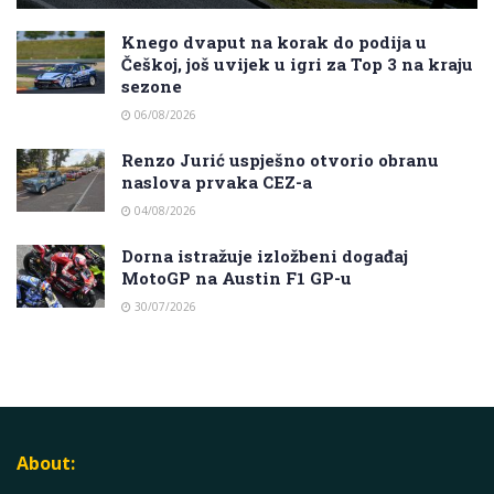
Knego dvaput na korak do podija u
Češkoj, još uvijek u igri za Top 3 na kraju
sezone
06/08/2026
Renzo Jurić uspješno otvorio obranu
naslova prvaka CEZ-a
04/08/2026
Dorna istražuje izložbeni događaj
MotoGP na Austin F1 GP-u
30/07/2026
About: