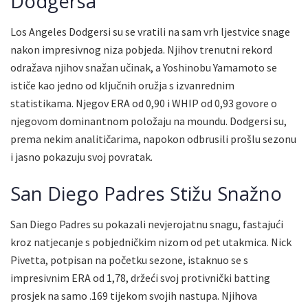
Dodgersa
Los Angeles Dodgersi su se vratili na sam vrh ljestvice snage
nakon impresivnog niza pobjeda. Njihov trenutni rekord
odražava njihov snažan učinak, a Yoshinobu Yamamoto se
ističe kao jedno od ključnih oružja s izvanrednim
statistikama. Njegov ERA od 0,90 i WHIP od 0,93 govore o
njegovom dominantnom položaju na moundu. Dodgersi su,
prema nekim analitičarima, napokon odbrusili prošlu sezonu
i jasno pokazuju svoj povratak.
San Diego Padres Stižu Snažno
San Diego Padres su pokazali nevjerojatnu snagu, fastajući
kroz natjecanje s pobjedničkim nizom od pet utakmica. Nick
Pivetta, potpisan na početku sezone, istaknuo se s
impresivnim ERA od 1,78, držeći svoj protivnički batting
prosjek na samo .169 tijekom svojih nastupa. Njihova