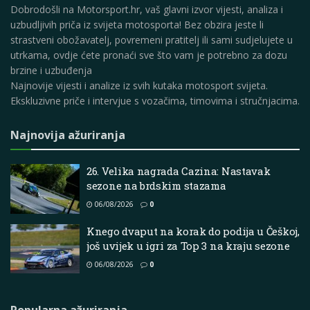
Dobrodošli na Motorsport.hr, vaš glavni izvor vijesti, analiza i
uzbudljivih priča iz svijeta motosporta! Bez obzira jeste li
strastveni obožavatelj, povremeni pratitelj ili sami sudjelujete u
utrkama, ovdje ćete pronaći sve što vam je potrebno za dozu
brzine i uzbuđenja
Najnovije vijesti i analize iz svih kutaka motosport svijeta.
Ekskluzivne priče i intervjue s vozačima, timovima i stručnjacima.
Najnovija ažuriranja
26. Velika nagrada Cazina: Nastavak
sezone na brdskim stazama
06/08/2026
0
Knego dvaput na korak do podija u Češkoj,
još uvijek u igri za Top 3 na kraju sezone
06/08/2026
0