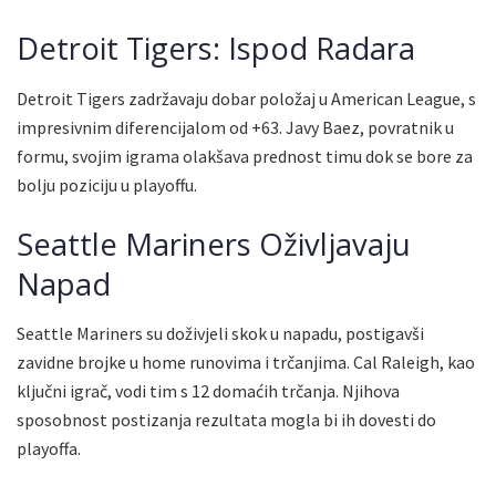
Detroit Tigers: Ispod Radara
Detroit Tigers zadržavaju dobar položaj u American League, s
impresivnim diferencijalom od +63. Javy Baez, povratnik u
formu, svojim igrama olakšava prednost timu dok se bore za
bolju poziciju u playoffu.
Seattle Mariners Oživljavaju
Napad
Seattle Mariners su doživjeli skok u napadu, postigavši
zavidne brojke u home runovima i trčanjima. Cal Raleigh, kao
ključni igrač, vodi tim s 12 domaćih trčanja. Njihova
sposobnost postizanja rezultata mogla bi ih dovesti do
playoffa.