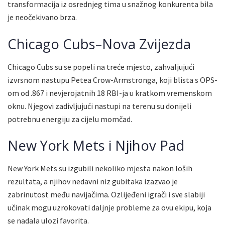
transformacija iz osrednjeg tima u snažnog konkurenta bila
je neočekivano brza.
Chicago Cubs–Nova Zvijezda
Chicago Cubs su se popeli na treće mjesto, zahvaljujući
izvrsnom nastupu Petea Crow-Armstronga, koji blista s OPS-
om od .867 i nevjerojatnih 18 RBI-ja u kratkom vremenskom
oknu. Njegovi zadivljujući nastupi na terenu su donijeli
potrebnu energiju za cijelu momčad.
New York Mets i Njihov Pad
New York Mets su izgubili nekoliko mjesta nakon loših
rezultata, a njihov nedavni niz gubitaka izazvao je
zabrinutost među navijačima. Ozlijeđeni igrači i sve slabiji
učinak mogu uzrokovati daljnje probleme za ovu ekipu, koja
se nadala ulozi favorita.